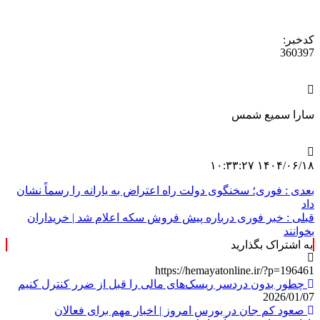
کدخبر:
360397
سارا سمیع شمس
۱۴۰۴/۰۶/۱۸ ۱۰:۳۳:۲۷
بعدی :
فوری؛ سخنگوی دولت راه اعتراض به یارانه را رسماً نشان
داد
قبلی :
خبر فوری درباره پیش فروش سکه اعلام شد | خریداران
بخوانند
به اشتراک بگذارید
https://hemayatonline.ir/?p=196461
چطور بدون دردسر ریسک‌های مالی را قبل از ضرر کنترل کنیم
2026/01/07
صعود کم جان در بورس امروز | اخبار مهم برای فعالان