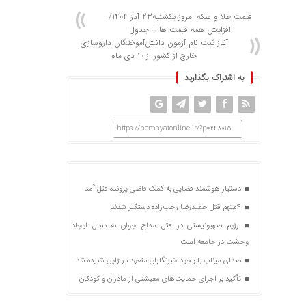
قیمت طلا و سکه امروز یکشنبه23 آذر 1404/
افزایش همه قیمت ها + جدول
آغاز ثبت نام آزمون دانش‌آموختگان داروسازی
خارج از کشور از ۱۰ دی ماه
به اشتراک بگذارید
https://hemayatonline.ir/?p=248015
دستیار هوشمند قضایی به کمک قاضی پرونده قتل آمد
4متهم قتل حمیدرضا رجب‌زاده دستگیر شدند
رژیم صهیونیستی در قتل مداح جوان به دنبال ایجاد
وحشت در جامعه است
صدای میناب با وجود خبرنگاران متعهد در ژاپن شنیده شد
تأکید بر اجرای حمایت‌های معیشتی از مادران و کودکان