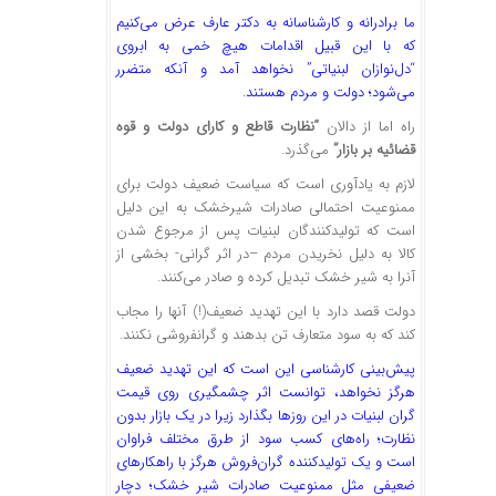
ما برادرانه و کارشناسانه به دکتر عارف عرض می‌کنیم
که با این قبیل اقدامات هیچ خمی به ابروی
“دل‌نوازان لبنیاتی” نخواهد آمد و آنکه متضرر
می‌شود؛ دولت و مردم هستند.
راه اما از دالان
“نظارت قاطع و کارای دولت و قوه
قضائیه بر بازار”
می‌گذرد.
لازم به یادآوری است که سیاست ضعیف دولت برای
ممنوعیت احتمالی صادرات شیرخشک به این دلیل
است که تولیدکنندگان لبنیات پس از مرجوع شدن
کالا به دلیل نخریدن مردم –در اثر گرانی- بخشی از
آنرا به شیر خشک تبدیل کرده و صادر می‌کنند.
دولت قصد دارد با این تهدید ضعیف(!) آنها را مجاب
کند که به سود متعارف تن بدهند و گرانفروشی نکنند.
پیش‌بینی کارشناسی این است که این تهدید ضعیف
هرگز نخواهد، توانست اثر چشمگیری روی قیمت
گران لبنیات در این روزها بگذارد زیرا در یک بازار بدون
نظارت؛ راه‌های کسب سود از طرق مختلف فراوان
است و یک تولیدکننده گران‌فروش هرگز با راهکارهای
ضعیفی مثل ممنوعیت صادرات شیر خشک؛ دچار