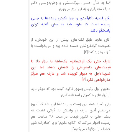
*ما به شأن علمی، بزرگ‌منشی و وطن‌دوستی دکتر
عارف معترفیم و به آن ارج می‌نهیم.
لکن قضیه ناکارآمدی و اجرا نکردن وعده‌ها به جایی
رسیده است که عارف باید به جای گلایه کردن
پاسخگو باشد.
آقای عارف طبق گفته‌های پیش از این خودش، از
نصیحت گرانفروشان خسته شده بود و می‌خواست با
آنها برخورد کند![2]
عارف حتی یک اولتیماتوم یک‌ماهه به بازار داد تا
قیمت‌های دلبخواهی را کاهش دهند اما این
ضرب‌الاجل به دیوار کوبیده شد و عارف هم هرگز
عذرخواهی نکرد.[3]
معاون اول رئیس‌جمهور تأکید کرده بود که دیگر باید
از ابزارهای حاکمیتی استفاده کنیم.
ولی ثمره همه این ژست و وعده‌ها این شد که امروز
می‌بینیم آقای عارف در واکنش به گرانی لبنیات که
بعضا حتی به تغییر قیمت در مدت 48 ساعت هم
رسیده اظهار می‌کند که “گلایه داریم” و یا “صادرات شیر
خشک را موقوف می‌کنیم”!