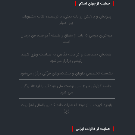
حمایت از جهان اسلام
پیرایش و پالایش روایات دینی، با نویسنده کتاب مشهورات
بی اعتبار
مهم‌ترین درسی که باید از منطق و فلسفه آموخت، فن برهان
است
همایش «سیاست و کرامت» نگاهی به سیاست ورزی شهید
رئیسی برگزار می‌شود
نشست تخصصی داوران و پیشکسوتان قرآنی برگزار می‌شود
جلسه گزارش طرح ملی نهضت ملی «زندگی با آیه‌ها» برگزار
می شود
بازدید لاریجانی از غرفه انتشارات دانشگاه بین‌المللی اهل‌بیت
(ع)
حمایت از خانواده ایرانی