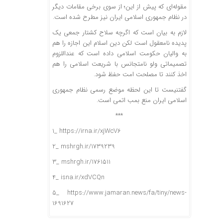
مقوله‌ای که پیش از این؛ از سوی برخی مقامات دیگر
در نظام جمهوری اسلامی ایران نیز مطرح شده است.
لازم به بیان است که اگرچه سلاح کشتار جمعی یک
پدیده نامعقول است لکن دین اسلام این اجازه را هم
به والیان حکومت اسلامی داده است که عنداللزوم
تصمیماتی ولو نامتجانس با شریعت اسلامی را هم
اخذ کنند تا مصلحت امت حفظ شود.
گفتنیست تا این لحظه موضع رسمی نظام جمهوری
اسلامی ایران منع بمب اتمی است.
***
1_ https://irna.ir/xjWcV6
2_ mshrgh.ir/1739239
3_ mshrgh.ir/1761511
4_ isna.ir/xdVCQn
5_ https://www.jamaran.news/fa/tiny/news-
1691627