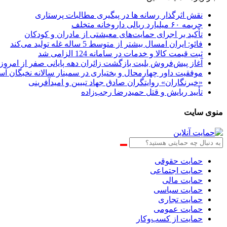
نقش اثرگذار رسانه ها در پیگیری مطالبات پرستاری
جریمه ۶۰ میلیارد ریالی داروخانه متخلف
تأکید بر اجرای حمایت‌های معیشتی از مادران و کودکان
فائو: ایران امسال بیشتر از متوسط 5 ساله غله تولید می‌کند
ثبت قیمت کالا و خدمات در سامانه 124 الزامی شد
آغاز پیش‌فروش بلیت بازگشت زائران دهه پایانی صفر از امروز
موفقیت داور چهارمحال و بختیاری در سمینار سالانه نخبگان آسی
«خبرنگاران» روایتگران صادق جهاد تبیین و امیدآفرینی
تأیید ربایش و قتل حمیدرضا رجب‌زاده
منوی سایت
حمایت حقوقی
حمایت اجتماعی
حمایت مالی
حمایت سیاسی
حمایت تجاری
حمایت عمومی
حمایت از کسب‌وکار