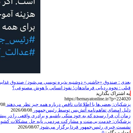
بعدی :
صندوق «چاشنی» دوشنبه پذیره نویسی می‌شود / صندوق غذایی؛ 
قبلی :
نحوه ردیابی فرماندهان؛ نفوذ انسانی یا هوش مصنوعی؟
به اشتراک بگذارید
https://hemayatonline.ir/?p=224020
پزشکیان: بعضی‌ها با اطلاعات ناقص درباره همه چیز نظر می‌دهند
/08
دلیل امضای تفاهم‌نامه آتش‌بس توسط رئیس‌جمهور
2026/08/08
زمان آن فرا رسیده که به خود متکی باشیم و برادری واقعی را در پی
پزشکیان: خدمت بی‌منت و مشارکت مردمی، پایه حل مشکلات کشو
نشست خبری رئیس‌جمهور فردا برگزار می‌شود
2026/08/07
تعداد دیدگاه :
0