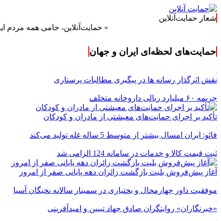
شعار حمایت‌آنلاین
« حمایت‌آنلاین، حامی همه مردم ایران »
حمایت‌های لحظه‌ای ایران و جهان
نقش اثرگذار رسانه ها در پیگیری مطالبات پرستاری
جریمه ۶۰ میلیارد ریالی داروخانه متخلف
تأکید بر اجرای حمایت‌های معیشتی از مادران و کودکان
فائو: ایران امسال بیشتر از متوسط 5 ساله غله تولید می‌کند
ثبت قیمت کالا و خدمات در سامانه 124 الزامی شد
آغاز پیش‌فروش بلیت بازگشت زائران دهه پایانی صفر از امروز
موفقیت داور چهارمحال و بختیاری در سمینار سالانه نخبگان آسیا
«خبرنگاران» روایتگران صادق جهاد تبیین و امیدآفرینی