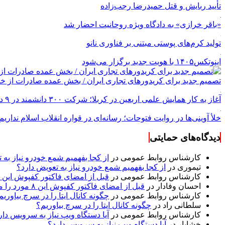
تأیید ربایش و قتل حمیدرضا رجب‌زاده
«باقر خرازی» به دادگاه ویژه روحانیت احضار شد
تولید کرم‌های پوستی مبتنی بر فناوری نانو
اینوتکس۱۴۰۵ با هویت جدید برگزار می‌شود
تصمیم جدید برای کریدورهای تجاری ایران / بخش عمده صادرات از خل
آغاز به کار همایش علمی اربعین در کربلا؛ شرکت ۳۰۰ دانشمند در ۹ دوره
خلأ آوینی‌ها در روایت فتوحات؛ رسانه‌ای در قواره انقلاب اسلام نداریم
دیدگاه‌های حمایتی
کارشناس روابط عمومی
در
از کجا بفهمیم شمع خودرو نیاز به 
تیموری
در
از کجا بفهمیم شمع خودرو نیاز به تعویض دارد؟
کارشناس روابط عمومی
در
قبل از امضای فاکتور کفپوش این ۸ مورد را مکتوب کنید؛ از متراژ پرت تا ضمانت نصب
احسان وفادار
در
قبل از امضای فاکتور کفپوش این ۸ مورد را مکتوب کنید؛ از متراژ پرت تا ضمانت نصب
کارشناس روابط عمومی
در
چگونه کانال ایتا را در سرچ بیاوریم
سلطانی راد
در
چگونه کانال ایتا را در سرچ بیاوریم؟
کارشناس روابط عمومی
در
آیا دستگاه ویپ نیاز به سرویس دار
خشایار
در
آیا دستگاه ویپ نیاز به سرویس دارد؟