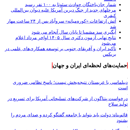
شمار جان‌باختگان حوادث سئوتا به ۱۰۰ نفر رسید
مرحله‎ای جدید از جنگ دیرین آمریکا علیه دیوان بین‌المللی
کیفری
آتش ارتفاعات «کوره‌میانه» سروآباد پس از ۲۴ ساعت مهار
شد
آبگیری سد مشمپا تا پایان سال آنجام می شود
نتایج نهایی آزمون دکتری سال ۱۴۰۵ اواخر مرداد اعلام
می‌شود
تأکید ایران و آفریقای جنوبی بر توسعه همکاری‌های علمی در
بریکس
حمایت‌های لحظه‌ای ایران و جهان
دیپلماسی با عربستان نتیجه‌بخش نیست؛ پاسخ نظامی ضروری
است
درخواست پنتاگون از شرکت‌های تسلیحاتی آمریکا برای تسریع در
تولید سلاح
قائم‌پناه: دولت باید بتواند با جامعه گفتگو کرده و صدای مردم را
بشنود