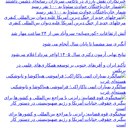
خبرنگاران نقش بارزی در ناکامی سربازان رسانه‌ای دشمن داشتند
شمار جان‌باختگان حوادث سئوتا به ۱۰۰ نفر رسید
مرحله‎ای جدید از جنگ دیرین آمریکا علیه دیوان بین‌المللی کیفری
آتش ارتفاعات «کوره‌میانه» سروآباد پس از ۲۴ ساعت مهار شد
آبگیری سد مشمپا تا پایان سال آنجام می شود
نتایج نهایی آزمون دکتری سال ۱۴۰۵ اواخر مرداد اعلام می‌شود
تأکید ایران و آفریقای جنوبی بر توسعه همکاری‌های علمی در
بریکس
سالگرد بمباران اتمی ناکازاکی؛ فراموشی هیباکوشا و تابوشکنی
هسته‌ای غرب
سخنگوی قوه قضاییه: رایزنی‌ با مراجع بین‌المللی و کشور‌ها برای
پیگیری حقوقی جنایات آمریکا و رژیم صهیونیستی در دستور کار
است