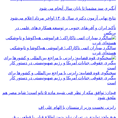
آبگیری سد مشمپا تا پایان سال آنجام می شود
نتایج نهایی آزمون دکتری سال ۱۴۰۵ اواخر مرداد اعلام می‌شود
تأکید ایران و آفریقای جنوبی بر توسعه همکاری‌های علمی در
بریکس
سالگرد بمباران اتمی ناکازاکی؛ فراموشی هیباکوشا و تابوشکنی
هسته‌ای غرب
سخنگوی قوه قضاییه: رایزنی‌ با مراجع بین‌المللی و کشور‌ها برای
پیگیری حقوقی جنایات آمریکا و رژیم صهیونیستی در دستور کار
است
فیدان: توافق مکه از نظر فنی شبیه ماده ۵ ناتو است؛ شاید مصر هم
ملحق شود
رایزنی نخست وزیر ارمنستان با الهام علی اف
هیچ واحد تولیدی در تهران نباید بدون اطلاع قبلی با قطعی برق