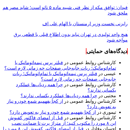
فیدان: توافق مکه از نظر فنی شبیه ماده ۵ ناتو است؛ شاید مصر هم
ملحق شود
رایزنی نخست وزیر ارمنستان با الهام علی اف
هیچ واحد تولیدی در تهران نباید بدون اطلاع قبلی با قطعی برق
مواجه شود
دیدگاه‌های حمایتی
کارشناس روابط عمومی
در
فیلتر پرس نیمه‌اتوماتیک یا
تمام‌اتوماتیک؛ ربات جابه‌جایی صفحات چه زمانی لازم است؟
عیسی
در
فیلتر پرس نیمه‌اتوماتیک یا تمام‌اتوماتیک؛ ربات
جابه‌جایی صفحات چه زمانی لازم است؟
کارشناس روابط عمومی
در
چرا همه ردیاب‌ها عملکرد
یکسانی ندارند؟
مجتبی
در
چرا همه ردیاب‌ها عملکرد یکسانی ندارند؟
کارشناس روابط عمومی
در
از کجا بفهمیم شمع خودرو نیاز
به تعویض دارد؟
تیموری
در
از کجا بفهمیم شمع خودرو نیاز به تعویض دارد؟
کارشناس روابط عمومی
در
قبل از امضای فاکتور کفپوش
این ۸ مورد را مکتوب کنید؛ از متراژ پرت تا ضمانت نصب
احسان وفادار
در
قبل از امضای فاکتور کفپوش این ۸ مورد را