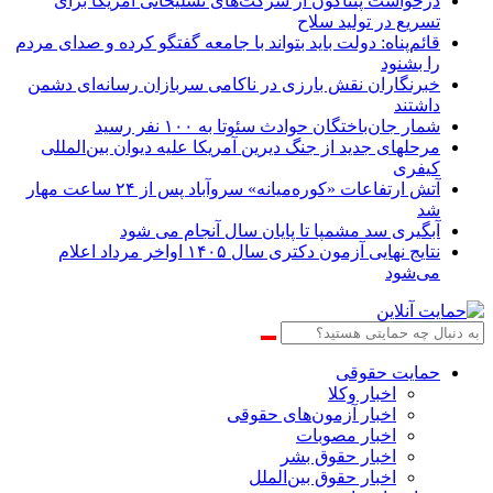
درخواست پنتاگون از شرکت‌های تسلیحاتی آمریکا برای
تسریع در تولید سلاح
قائم‌پناه: دولت باید بتواند با جامعه گفتگو کرده و صدای مردم
را بشنود
خبرنگاران نقش بارزی در ناکامی سربازان رسانه‌ای دشمن
داشتند
شمار جان‌باختگان حوادث سئوتا به ۱۰۰ نفر رسید
مرحله‎ای جدید از جنگ دیرین آمریکا علیه دیوان بین‌المللی
کیفری
آتش ارتفاعات «کوره‌میانه» سروآباد پس از ۲۴ ساعت مهار
شد
آبگیری سد مشمپا تا پایان سال آنجام می شود
نتایج نهایی آزمون دکتری سال ۱۴۰۵ اواخر مرداد اعلام
می‌شود
حمایت حقوقی
اخبار وکلا
اخبار آزمون‌های حقوقی
اخبار مصوبات
اخبار حقوق بشر
اخبار حقوق بین‌الملل