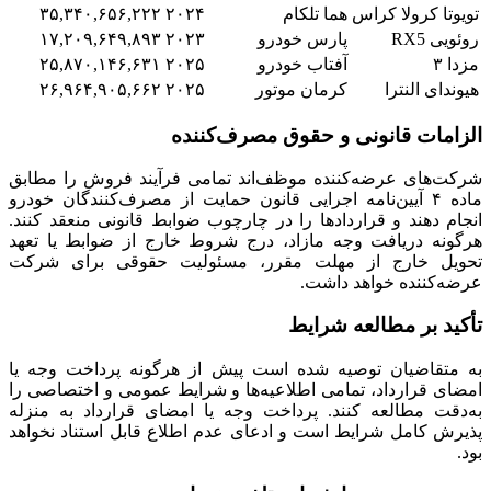
تویوتا کرولا کراس
هما تلکام
۲۰۲۴
۳۵,۳۴۰,۶۵۶,۲۲۲
روئویی RX5
پارس خودرو
۲۰۲۳
۱۷,۲۰۹,۶۴۹,۸۹۳
مزدا ۳
آفتاب خودرو
۲۰۲۵
۲۵,۸۷۰,۱۴۶,۶۳۱
هیوندای النترا
کرمان موتور
۲۰۲۵
۲۶,۹۶۴,۹۰۵,۶۶۲
الزامات قانونی و حقوق مصرف‌کننده
شرکت‌های عرضه‌کننده موظف‌اند تمامی فرآیند فروش را مطابق
ماده ۴ آیین‌نامه اجرایی قانون حمایت از مصرف‌کنندگان خودرو
انجام دهند و قراردادها را در چارچوب ضوابط قانونی منعقد کنند.
هرگونه دریافت وجه مازاد، درج شروط خارج از ضوابط یا تعهد
تحویل خارج از مهلت مقرر، مسئولیت حقوقی برای شرکت
عرضه‌کننده خواهد داشت.
تأکید بر مطالعه شرایط
به متقاضیان توصیه شده است پیش از هرگونه پرداخت وجه یا
امضای قرارداد، تمامی اطلاعیه‌ها و شرایط عمومی و اختصاصی را
به‌دقت مطالعه کنند. پرداخت وجه یا امضای قرارداد به منزله
پذیرش کامل شرایط است و ادعای عدم اطلاع قابل استناد نخواهد
بود.