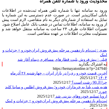
محدودیت ورود با شماره تلفن همراه
ورود به سامانه تنها با شماره تلفن همراه ثبت‌شده در اطلاعات
بانکی امکان‌پذیر است. در صورت عدم دسترسی به این شماره یا
تمایل به استفاده از شماره‌ای دیگر به نام متقاضی، لازم است پیش
از ورود به سامانه، اطلاعات تماس در شعب بانک عامل اصلاح شود.
تغییرات اطلاعات ظرف ۲۴ ساعت به سامانه منتقل خواهد شد و
مسئولیت مغایرت اطلاعات بر عهده متقاضی است.
بعدی :
ثبت‌نام یازدهمین مرحله پیش‌فروش ایران‌خودرو + جزئیات و
لینک
قبلی :
پیش‌فروش بلیت قطارهای مسافری دیماه آغاز شد
به اشتراک بگذارید
https://hemayatonline.ir/?p=247940
آخرین قیمت خودرو ری‌را در بازار ایران – چهارشنبه ۲۶ آذرماه
2025/12/17
۱۴۰۴
چرا ال90 زشت است؟
2025/12/17
هدیه شب یلدا به خریداران خودرو؛ پیش‌فروش اطلس و ساینا کلید
خورد
2025/12/17
اروپا تسلیم خودروهای بنزینی شد
2025/12/17
ثبت‌نام یازدهمین مرحله پیش‌فروش ایران‌خودرو + جزئیات و لینک
2025/12/16