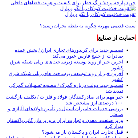
خرید پارچه پرده؛ زنگ خطر برای کیفیت و هویت فضاهای داخلی
تقویت خلاقیت کودکان با لگو و پازل
سنت قدیمی مهریه چگونه به نقطه بحران رسید؟
حمایت از صنایع
تصمیم جدید برای کریدورهای تجاری ایران / بخش عمده
صادرات از خلیج فارس عبور می‌کند
آخرین خبر از روند توسعه زیرساخت‌های ریلی شبکه شرق
کشور
آخرین خبر از روند توسعه زیرساخت های ریلی شبکه شرق
کشور
تصمیم جدید دولت درباره گمرک / مصوبه تسهیلات گمرکی
تمدید شد
خبر مهم برای صادرکنندگان فولاد و فلزات / تکلیف بازگشت
۱۰۰ درصدی ارز مشخص شد
بررسی خدمات حامیران استیل در تأمین فولادهای آلیاژی و
صنعتی
وزیر صنعت، معدن و تجارت ایران با وزیر بازرگانی پاکستان
دیدار کرد
قفل تجارت ایران و پاکستان باز می‌شود؟
بحران کانتینر‌های ایرانی در بندر کراچی / وزیر صمت خواهان