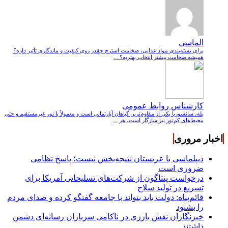
الماسی
برای بسته‌بندی مواد غذایی، ضخامت استرچ چقدر روی کیفیت و ماندگاری تأثیر داره؟
همیشه ضخامت بیشتر انتخاب بهتریه؟ ...
کارشناس روابط عمومی
بله، سانسوریا یکی از مقاوم‌ترین گیاهان آپارتمانی است و معمولاً با نور غیرمستقیم و حتی
محیط‌های کم‌نور نیز سازگار است، هر ...
اخبار مروری
دیپلماسی با عربستان نتیجه‌بخش نیست؛ پاسخ نظامی
ضروری است
درخواست پنتاگون از شرکت‌های تسلیحاتی آمریکا برای
تسریع در تولید سلاح
قائم‌پناه: دولت باید بتواند با جامعه گفتگو کرده و صدای مردم
را بشنود
خبرنگاران نقش بارزی در ناکامی سربازان رسانه‌ای دشمن
داشتند