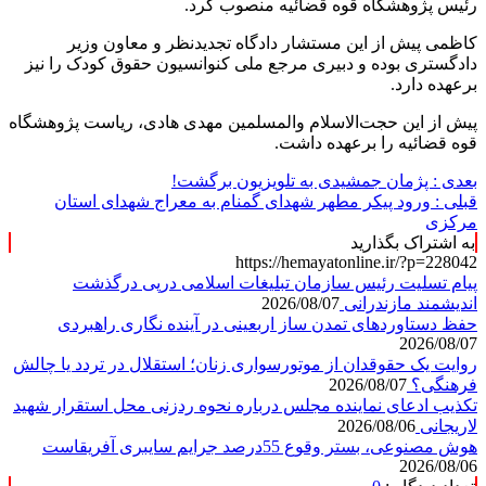
رئیس پژوهشگاه قوه قضائیه منصوب کرد.
کاظمی پیش از این مستشار دادگاه تجدیدنظر و معاون وزیر
دادگستری بوده و دبیری مرجع ملی کنوانسیون حقوق کودک را نیز
برعهده دارد.
پیش از این حجت‌الاسلام والمسلمین مهدی هادی، ریاست پژوهشگاه
قوه قضائیه را برعهده داشت.
بعدی :
پژمان جمشیدی به تلویزیون برگشت!
قبلی :
ورود پیکر مطهر شهدای گمنام به معراج شهدای استان
مرکزی
به اشتراک بگذارید
https://hemayatonline.ir/?p=228042
پیام تسلیت رئیس سازمان تبلیغات اسلامی درپی درگذشت
اندیشمند مازندرانی
2026/08/07
حفظ دستاوردهای تمدن ساز اربعینی در آینده نگاری راهبردی
2026/08/07
روایت یک حقوقدان از موتورسواری زنان؛ استقلال در تردد یا چالش
فرهنگی؟
2026/08/07
تکذیب ادعای نماینده مجلس درباره نحوه ردزنی محل استقرار شهید
لاریجانی
2026/08/06
هوش مصنوعی، بستر وقوع 55درصد جرایم سایبری آفریقاست
2026/08/06