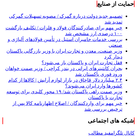
حمایت از صنایع
تصمیم جدید دولت درباره گمرک / مصوبه تسهیلات گمرکی
تمدید شد
خبر مهم برای صادرکنندگان فولاد و فلزات / تکلیف بازگشت
۱۰۰ درصدی ارز مشخص شد
بررسی خدمات حامیران استیل در تأمین فولادهای آلیاژی و
صنعتی
وزیر صنعت، معدن و تجارت ایران با وزیر بازرگانی پاکستان
دیدار کرد
قفل تجارت ایران و پاکستان باز می‌شود؟
بحران کانتینر‌های ایرانی در بندر کراچی / وزیر صمت خواهان
ورود فوری پاکستان شد
۲.۴ میلیارد دلار قاچاق در بازار لوازم آرایش | کالاها از کدام
کشورها وارد ایران می‌شوند؟
وزیر صمت راهی پاکستان شد/ ۱۹ محور کلیدی برای توسعه
تجارت با پاکستان
خبر مهم برای واردکنندگان / اصلاح اظهارنامه کالا پس از
ترخیص بررسی شد
شبکه های اجتماعی
کانال تلگرام
فید مطالب