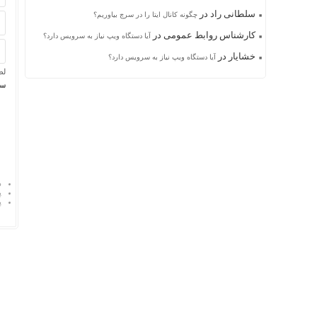
سلطانی راد
در
چگونه کانال ایتا را در سرچ بیاوریم؟
کارشناس روابط عمومی
در
آیا دستگاه ویپ نیاز به سرویس دارد؟
خشایار
در
آیا دستگاه ویپ نیاز به سرویس دارد؟
لط
سه
د
پ
پ