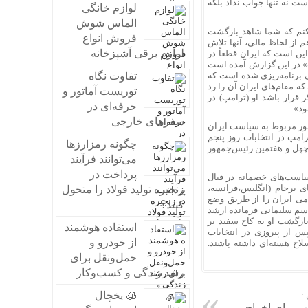
است نه تنها جواب نداد بلکه
لوازم خانگی
الماس شوش
‌کنم که شما شاهد بازگشت
فروش انواع
هم از لحاظ مالی، آنها تلاش
لوازم برقی آشپزخانه
ین است که ایران قطعاً در
».در این گزارش آمده است
تی برنامه‌ریزی شده است که
تفاوت نگاه
مقام‌های ایران آن را رد
توریست آماتور و
 قرار باشد او (ترامپ) در
حرفه‌ای در
د».
سفرهای خارجی
مور مربوط به سیاست ایران
رامپ در انتخابات روز پنجم
چگونه رمزارزها
عنوان چهل و هفتمین رئیس‌جمهور
می‌توانند فرآیند
پرداخت در
اشت، برای سیاست‌های خصمانه در قبال
برجام (انگلیس،‌فرانسه،
زنجیره تولید فولاد را متحول
می ایران را از طریق وضع
کنند؟
سم سلیمانی فرمانده ارشد
ه‌اند که بازگشت او به کاخ سفید بر
استفاده هوشمند
س از پیروزی در انتخابات
از خودرو و
لاح هسته‌ای داشته باشند.
حمل‌ونقل برای
رشد زندگی و کسب‌وکار
🧊 یخچال
:
پ برای اخراج