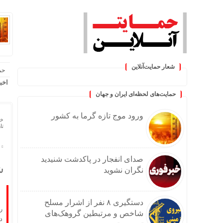
شعار حمایت‌آنلاین
حم
« حمایت‌آنلاین، حامی همه مردم
اخب
حمایت‌های لحظه‌ای ایران و جهان
ورود موج تازه گرما به کشور
خا
تاریخ
س
صدای انفجار در پاکدشت شنیدید
ش
نگران نشوید
دستگیری ۸ نفر از اشرار مسلح
ر
شاخص و مرتبطین گروهک‌های
د