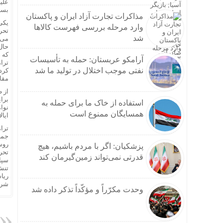
علیه
بسی
مذاکرات تجارت آزاد ایران و پاکستان
یکی
وارد مرحله بررسی فهرست کالاها
تحری
شد
می‌
حال
که 
آرامکو عربستان: حمله به تأسیسات
ترا
نفتی موجب اختلال در تولید ما شد
کرد
مقا
از 
برا
استفاده از خاک ما برای حمله به
همسایگان ممنوع است
ایال
جمه
روس
پزشکیان: اگر با مردم باشیم، هیچ
تحر
قدرتی نمی‌تواند زمین‌گیرمان کند
تنش
ریا
شرا
وحدت مکرّراً و مؤکّداً تذکر داده شد