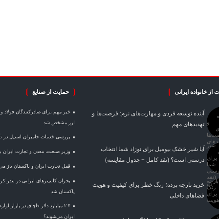
 از خانواده ایرانی
حمایت از صنایع
آینده توسعه فردی و مهارت‌های نرم: فرصت‌ها و
ارز مشخص شد
تهدیدهای مهم
بررسی خدمات حامیران استیل در تأم
آیا شیر خشک بیومیل برای نوزاد شما انتخاب
وزیر صنعت، معدن و تجارت ایران با 
درستی است؟ (نقد کامل + جدول مقایسه)
قفل تجارت ایران و پاکستان باز می
بحران کانتینر‌های ایرانی در بندر 
خرید پارچه پرده؛ زنگ خطر برای کیفیت و هویت
پاکستان شد
فضاهای داخلی
۲.۴ میلیارد دلار قاچاق در بازار لو
ایران می‌شوند؟