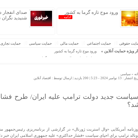
ورود موج تازه گرما به کشور
صدای انفجار د
ادامه ...
شنیدید نگران 
ایت حقوقی
حمایت اجتماعی
حمایت مالی
حمایت سیاسی
حمایت تجاری
 ایران »
ار ویژه حمایت آنلاین »
ورود موج تازه گرما به کشور
صدای انفجار در پاکدشت شنیدید نگران نشوید
دستگیری ۸ نفر از اشرار مسلح شاخص و مرتبطین گروهک‌های تروریستی
مجلس برای یاری صنعت دارو چه کرده است
نه »
سیاسی
 انتشار : 13 نوامبر 2024 - 5:23 |
200 بازدید
| ارسال توسط :
اقتصاد آنلاین
توصیه‌های طب ایرانی برای تقویت شیرمادر و سلامت نوزاد
قره‌باش: اقتدار ایران اسلامی ریشه در فرهنگ قرآن و ایثار دارد
غراوی: محافل قرآنی، سنگر بصیرت، وحدت و تداوم راه رهبر شه
یاست‌ جدید دولت ترامپ علیه ایران/ طرح فشار 
افت تجارت جهانی پنبه در۲۰۲۵| آسیا; بازیگر اصلی بازار، ایران در انتظار احیای جایگاه صادراتی
د؟
مذاکرات تجارت آزاد ایران و پاکستان وارد مرحله بررسی فهرست 
وزنامه آمریکایی «وال استریت ژورنال» در گزارشی از برنامه‌ریزی رئیس‌جمهور منت
ونالد ترامپ برای احیای سیاست «فشار حداکثری» علیه جمهوری اسلامی ایران خبر داد