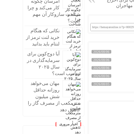
امرسان چگونه
مهاجران
کار می‌کند و چرا
شناخت سازوکار آن مهم
است؟
https://hemayatonline.ir/?p=80029
نکاتی که هنگام
خرید لنت ترمز از
لنتام باید بدانید
2026/08/06
آیا دوج‌کوین برای
سرمایه‌گذاری در
2026/08/06
سال ۲۰۲۵
2026/08/06
مناسب است؟
2026/08/06
مهان می‌خواهد
2026/08/05
روزانه حداقل
شش میلیون
مترمکعب از مصرف گاز را
کاهش دهد
اخبار مروری