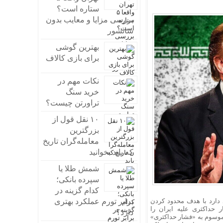
ستاره است؟
بررسی مزایا و معایب بدون
سانسور
بهترین گوشی
برای بازی کالاف
نکات مهم در
خرید سنگ
تراورتن چیست؟
۱۰ نقل قول از
بزرگترین
معامله‌گران تاریخ
که باید بخوانید
شمش طلا یا
سپرده بانکی؛
کدام گزینه در
 دارد با هدف محدود کردن
برابر تورم عملکرد بهتری
حداکثری علیه ایران را
دارد؟
موسوم به «فشار حداکثری»