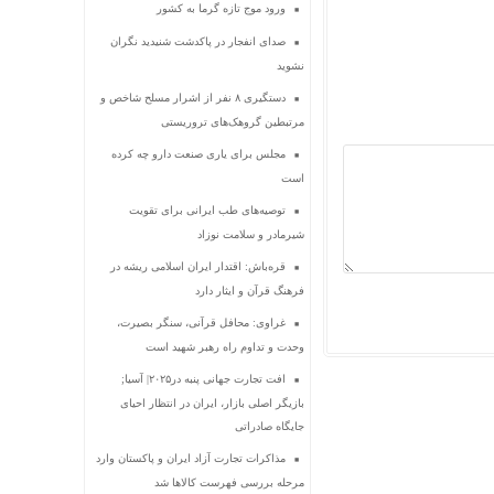
ورود موج تازه گرما به کشور
صدای انفجار در پاکدشت شنیدید نگران
نشوید
دستگیری ۸ نفر از اشرار مسلح شاخص و
مرتبطین گروهک‌های تروریستی
مجلس برای یاری صنعت دارو چه کرده
است
توصیه‌های طب ایرانی برای تقویت
شیرمادر و سلامت نوزاد
قره‌باش: اقتدار ایران اسلامی ریشه در
فرهنگ قرآن و ایثار دارد
غراوی: محافل قرآنی، سنگر بصیرت،
وحدت و تداوم راه رهبر شهید است
افت تجارت جهانی پنبه در۲۰۲۵| آسیا;
بازیگر اصلی بازار، ایران در انتظار احیای
جایگاه صادراتی
مذاکرات تجارت آزاد ایران و پاکستان وارد
مرحله بررسی فهرست کالاها شد