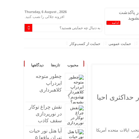
ر پاکدشت
Thursday, 6 August , 2026
افزونه جلالی را نصب کنید.
نشوید
ادامه ...
حمایت عمومی
حمایت از کسب‌وکار
محبوب
تازه‌ها
دیدگاهها
چطور متوجه
ایردراپ
کلاهبرداری
ید است
حداکثری احیا
بشویم؟
نقش چراغ توکار
کالاها شد
در نورپردازی
سقف کاذب
خب ایالات متحده آمریکا
آیا هتل نور حیات
.
تهران واقعا ۵