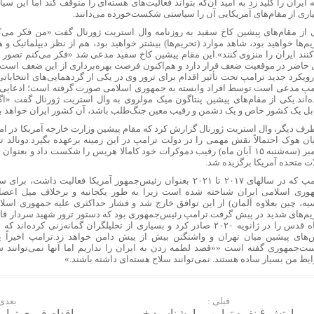
 ایران را کلید زد به امید آن‌که بتواند فعالیت‌های هسته‌ای را متوقف کند اما این سی
اری از مقام‌های آمریکایی آن را سیاستی شکست‌خورده می‌دانند.
 از مقام‌های پیشین کاخ سفید به روزنامه وال استریت ژورنال گفت «من فکر می
م‌ها خواهید بود، شاهد موارد (تحریم‌ها) بیشتر خواهید بود، هم از نظر دیپلماتیک و 
کنند ایران را منزوی کنند».این مقام پیشین کاخ سفید مدعی شد «فکر می‌کنم تصور ا
 حاضر در موقعیت ضعف قرار دارد و هم‌اکنون فرصت بهره‌برداری از این ضعف است
رویکرد جدید ترامپ تحت تأثیر اقدام برای ترور وی در یکی از گردهمایی‌های انتخابا
مپ مدعی است توسط افراد وابسته به جمهوری اسلامی صورت گرفته است؛ ادعایی که 
ه‌اند.یکی از مقام‌های پیشین پنتاگون میک مولروی به وال استریت ژورنال گفت «اگر
بل یک کشور خاص و یک دشمن و رقیب معین جنگ‌طلب باشد، آن کشور ایران خواهد بو
طرف دیگر، وال استریت ژورنال گزارش کرد که مقام پیشین وزارت خارجه آمریکا در ا
یان هوک احتمالاً نقش مهمی را در دولت ترامپ در این زمینه برعهده بگیرد.دونالد ت
نوامبر (سه‌شنبه ۱۵ آبان ماه) رقیب دموکرات خود کامالا هریس را شکست داد و ب
ات متحده آمریکا برگزیده شد.
ترامپ که در سالهای ۲۰۱۷ تا ۲۰۲۱ بعنوان رئیس‌جمهور آمریکا فعالیت د
وری اسلامی ایران شناخته شده است زیرا به طور یکجانبه و برخلاف میل اعضای 
یه، چین بعلاوه آلمان) از این توافق خارج شد و فشار حداکثری علیه جمهوری اسلا
یم‌های شدید در پیش گرفت.ترامپ رئیس‌جمهوری بود که دستور ترور شهید سردار قا
سپاه قدس را در ژانویه ۲۰۲۰ صادر کرد و بسیاری از تحلیلگران گمانه‌زنی کرد
‌های پیشین میان تهران و واشنگتن بیش از پیش دامن خواهد زد.ترامپ اخیراً‌ پ
ست‌جمهوری گفته است ««قصد لطمه زدن به ایران را نداریم اما آنها نمی‌توانند س
یط من بسیار ساده هستند. نمی‌توانند سلاح هسته‌ای داشته باشند.»
قبلی :
بعدی 
ارتش ۶ نفره ترامپ را بشناسید +
اقدام فوری ترام