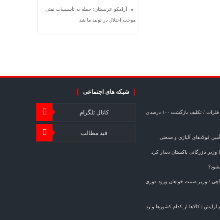
آرامکو عربستان: حمله به تأسیسات نفتی
موجب اختلال در تولید ما شد
شبکه های اجتماعی
کانال تلگرام
خبر مهم برای صادرکنندگان فولاد و فلزات / تکلیف بازگشت ۱۰۰ درصدی
فید مطالب
ین فولادهای آلیاژی و صنعتی
وزیر بازرگانی پاکستان دیدار کرد
‌شود؟
کراچی / وزیر صمت خواهان ورود فوری
ازم آرایش | کالاها از کدام کشورها وارد