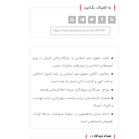
به اشتراک بگذارید
https://hemayatonline.ir/?p=243796
تاکید حقوق بشر اسلامی بر جایگاه والای انسان در پرتو
آموزه‌های اسلامی و ارزش‌های مشترک بشری
جلالیان: الگوی حقوق بشر اسلامی بر پایه اصول اخلاقی،
عدالت الهی و کرامت ذاتی انسان بنا شده است
سراج: خبرنگاران جهادگران عرصه اطلاع‌رسانی هستند
هشدار کارشناسان درباره سیاست پنهان‌کاری اداره مهاجرت
و گمرک آمریکا
ادامه بحران پناهجویی در سئوتا؛ سرنوشت صدها کودک
همچنان نامشخص است
تعداد دیدگاه :
0