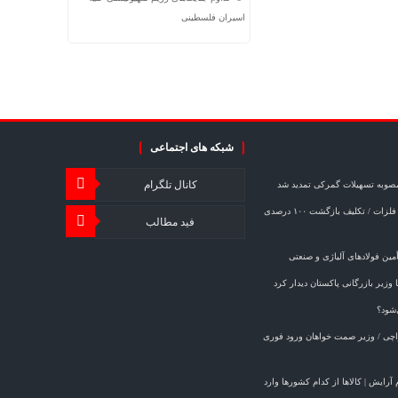
اسیران فلسطینی
شبکه های اجتماعی
کانال تلگرام
مصوبه تسهیلات گمرکی تمدید شد
خبر مهم برای صادرکنندگان فولاد و فلزات / تکلیف بازگشت ۱۰۰ درصدی
فید مطالب
ین فولادهای آلیاژی و صنعتی
وزیر بازرگانی پاکستان دیدار کرد
‌شود؟
کراچی / وزیر صمت خواهان ورود فوری
ازم آرایش | کالاها از کدام کشورها وارد