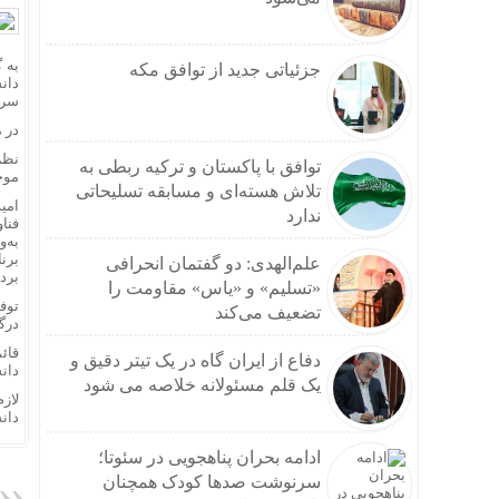
به 
جزئیاتی جدید از توافق مکه
دان
سرپ
در 
نظر
توافق با پاکستان و ترکیه ربطی به
موج
تلاش هسته‌ای و مسابقه تسلیحاتی
امی
ندارد
فنا
به‌
برنا
علم‌الهدی: دو گفتمان انحرافی
بردا
«تسلیم» و «یاس» مقاومت را
توف
تضعیف می‌کند
درگ
قائ
دفاع از ایران گاه در یک تیتر دقیق و
دان
یک قلم مسئولانه خلاصه می شود
لاز
دان
ادامه بحران پناهجویی در سئوتا؛
سرنوشت صدها کودک همچنان