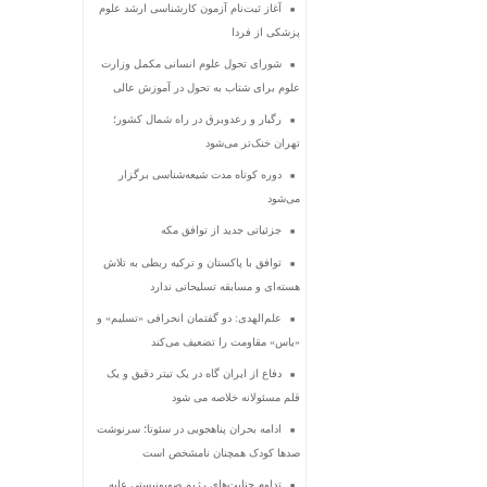
آغاز ثبت‌نام‌ آزمون کارشناسی ارشد علوم
پزشکی از فردا
شورای تحول علوم انسانی مکمل وزارت
علوم برای شتاب به تحول در آموزش عالی
رگبار و رعدوبرق در راه شمال کشور؛
تهران خنک‌تر می‌شود
دوره کوتاه مدت شیعه‌شناسی برگزار
می‌شود
جزئیاتی جدید از توافق مکه
توافق با پاکستان و ترکیه ربطی به تلاش
هسته‌ای و مسابقه تسلیحاتی ندارد
علم‌الهدی: دو گفتمان انحرافی «تسلیم» و
«یاس» مقاومت را تضعیف می‌کند
دفاع از ایران گاه در یک تیتر دقیق و یک
قلم مسئولانه خلاصه می شود
ادامه بحران پناهجویی در سئوتا؛ سرنوشت
صدها کودک همچنان نامشخص است
تداوم جنایت‌های رژیم صهیونیستی علیه