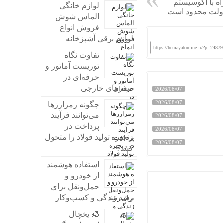
اه با اکوسیستم
لوازم خانگی
 دولت محدود است
الماس شوش
فروش انواع
لوازم برقی آشپزخانه
https://hemayatonline.ir/?p=24879
تفاوت نگاه
توریست آماتور و
حرفه‌ای در
سفرهای خارجی
2026/08/07
2026/08/07
چگونه رمزارزها
می‌توانند فرآیند
2026/08/07
پرداخت در
2026/08/07
زنجیره تولید فولاد را متحول
2026/08/07
کنند؟
استفاده هوشمند
از خودرو و
حمل‌ونقل برای
رشد زندگی و کسب‌وکار
🧊 یخچال