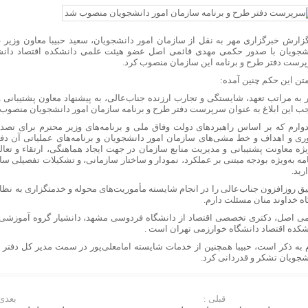
گزارش خبرگزاری مهر به نقل از سازمان امور دانشجویان، سعید حبیبا معاون وزیر 
شجویان با صدور حکمی مهدی قائمی اصل عضو هیئت علمی دانشکده اقتصاد دانش
رست دفتر طرح و برنامه این سازمان منصوب کرد.
متن این حکم چنین آمده:
 به مراتب تعهد، شایستگی و تجارب ارزنده جناب‌عالی، به پیشنهاد معاون پشتیبانی و
ب این ابلاغ به عنوان سرپرست دفتر طرح و برنامه سازمان امور دانشجویان منصوب 
دوارم که بر اساس راهبردهای دولت وفاق ملی و برنامه‌های وزیر محترم برای تصد
وری و اهداف و خط مشی‌های سازمان امور دانشجویان و برنامه‌های عملیاتی آن دفت
ویژه معاونت پشتیبانی و مدیریت منابع سازمان در جهت ایجاد هماهنگی، ارتقاء و تعا
مه به‌ویژه بودجه مبتنی‌ بر عملکرد، نمودار و ساختار سازمانی، و تشکیلات تفصیلی سا
رید.
یق روزافزون جناب‌عالی را در انجام شایسته مأموریت‌های محوله و خدمتگزاری به نظا
اه خداوند منان مسئلت دارم.
می اصل، دکتری تخصصی اقتصاد از دانشگاه فردوسی مشهد، دانشیار گروه آموزشی ا
شکده اقتصاد دانشگاه خوارزمی تهران است .
م به ذکر است، حبیبا همچنین از خدمات شایسته امامعلی‌پور در سمت مدیر کل دفتر 
شجویان تشکر و قدردانی کرد.
قبلی :
بعدی 