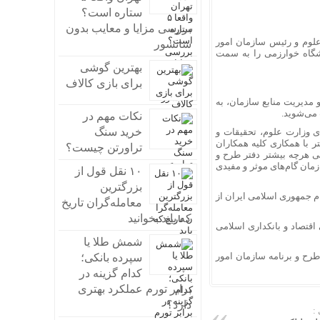
ستاره است؟
بررسی مزایا و معایب بدون
علوم و رئیس سازمان امور
سانسور
گاه خوارزمی را به سمت
بهترین گوشی
برای بازی کالاف
 مدیریت منابع سازمان، به
می‌شوید.
نکات مهم در
خرید سنگ
ی وزارت علوم، تحقیقات و
ر با همکاری کلیه همکاران
تراورتن چیست؟
لی هرچه بیشتر دفتر طرح و
زمان گام‌های موثر و مفیدی
۱۰ نقل قول از
بزرگترین
م جمهوری اسلامی ایران از
معامله‌گران تاریخ
که باید بخوانید
قتصاد و بانکداری اسلامی
شمش طلا یا
طرح و برنامه سازمان امور
سپرده بانکی؛
کدام گزینه در
برابر تورم عملکرد بهتری
دارد؟
: