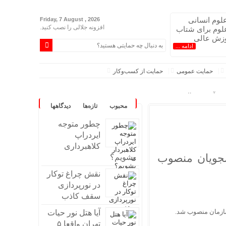
لوم انسانی
Friday, 7 August , 2026
افزونه جلالی را نصب کنید.
لوم برای شتاب
وزش عالی
ادامه ...
حمایت عمومی
حمایت از کسب‌وکار
ل در آموزش عالی
محبوب
تازه‌ها
دیدگاهها
چطور متوجه
ایردراپ
تی ندارد
کلاهبرداری
یف می‌کند
جویان منصوب
بشویم؟
شود
نقش چراغ توکار
 نامشخص است
در نورپردازی
سقف کاذب
سازمان منصوب شد.
آیا هتل نور حیات
تهران واقعا ۵