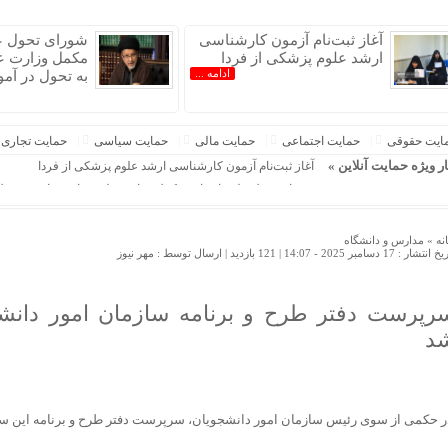
آغاز ثبت‌نام‌ آزمون کارشناسی
شورای تحول ع
ارشد علوم پزشکی از فردا
مکمل وزارت ع
ادامه ...
به تحول در آم
یران »
ایت حقوقی
حمایت اجتماعی
حمایت مالی
حمایت سیاسی
حمایت تجاری
ار ویژه حمایت آنلاین »
آغاز ثبت‌نام‌ آزمون کارشناسی ارشد علوم پزشکی از فردا
شورای تحول علوم انسانی مکمل وزارت علوم برای شتاب به تحو
رگبار و رعدوبرق در راه شمال کشور؛ تهران خنک‌تر می‌شود
دوره کوتاه مدت شیعه‌شناسی برگزار می‌شود
نه »
مدارس و دانشگاه
 انتشار : 17 دسامبر 2025 - 14:07 |
121 بازدید
| ارسال توسط :
مهر نیوز
جزئیاتی جدید از توافق مکه
توافق با پاکستان و ترکیه ربطی به تلاش هسته‌ای و مسابقه تسلیحا
علم‌الهدی: دو گفتمان انحرافی «تسلیم» و «یاس» مقاومت را تضع
رپرست دفتر طرح و برنامه سازمان امور دانش
دفاع از ایران گاه در یک تیتر دقیق و یک قلم مسئولانه خلاصه می 
د
ادامه بحران پناهجویی در سئوتا؛ سرنوشت صدها کودک همچنان
ر حکمی از سوی رئیس سازمان امور دانشجویان، سرپرست دفتر طرح و برنامه این 