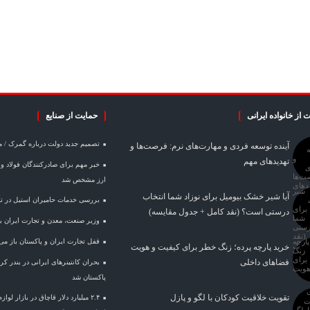
 از خانواده ایرانی
حمایت از صنایع
تصمیم جدید دولت درباره گمرک / 
آینده توسعه فردی و مهارت‌های نرم: فرصت‌ها و
تهدیدهای مهم
ارز مشخص شد
آیا شیر خشک بیومیل برای نوزاد شما انتخاب
بررسی خدمات حامیران استیل در تأم
درستی است؟ (نقد کامل + جدول مقایسه)
وزیر صنعت، معدن و تجارت ایران با 
قفل تجارت ایران و پاکستان باز می
خرید پارچه پرده؛ زنگ خطر برای کیفیت و هویت
فضاهای داخلی
بحران کانتینر‌های ایرانی در بندر 
پاکستان شد
تقویت خلاقیت کودکان با لگو و پازل
۲.۴ میلیارد دلار قاچاق در بازار لو