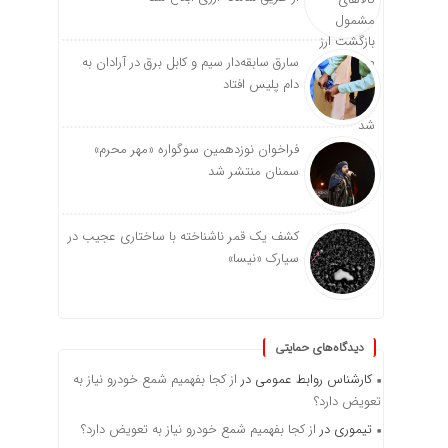
سارق سابقه‌دار سیم و کابل برق در آرادان به
دام پلیس افتاد
فراخوان نوزدهمین سوگواره «مهر محرم»
سمنان منتشر شد
کشف یک قمر ناشناخته با ساختاری عجیب در
سیارک «نیسا»
دیدگاه‌های حمایتی
کارشناس روابط عمومی
در
از کجا بفهمیم شمع خودرو نیاز به
تعویض دارد؟
تیموری
در
از کجا بفهمیم شمع خودرو نیاز به تعویض دارد؟