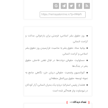
https://hemayatonline.ir/?p=244531
روز حقوق بشر اسلامی؛ فرصتی برای بازخوانی عدالت و
کرامت انسانی
بیانیه ستاد حقوق بشر به مناسبت فرارسیدن روز حقوق بشر
اسلامی و کرامت انسانی
مسئولیت حقوقی دولت‌ها در قبال نقض‌ فاحش حقوق
بشر در جنگ‌ها
کنوانسیون وضعیت حقوقی دریای خزر؛ نگاهی جامع به
نمونه توسعه حقوق بین‌الملل منطقه‌ای
هشدار پلیس استرالیا درباره یک بحران انسانی؛ آزار کودکان
در نیوساوت ولز همه‌گیر شده است
تعداد دیدگاه :
0