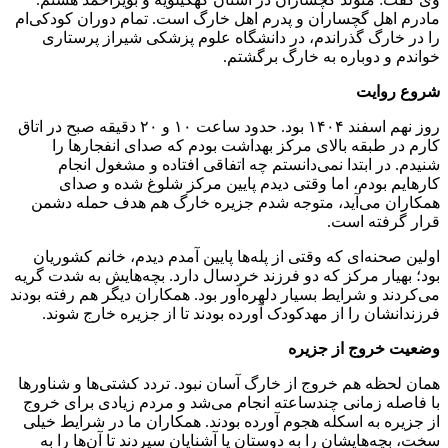
مادرم اهل گچساران و پدرم اهل خارگ است. تمام دوران کودکی‌ام
را در خارگ گذراندم، در دانشگاه علوم پزشکی شیراز پرستاری
خواندم و دوباره به خارگ برگشتم.
شروع روایت
روز نهم اسفند ۱۴۰۴ بود. حدود ساعت ۱۰ و ۲۰ دقیقه صبح در اتاق
کارم در طبقه بالای مرکز بهداشت بودم که صدای انفجارها را
شنیدم. در ابتدا نمی‌دانستم چه اتفاقی افتاده و مشغول انجام
کارهایم بودم، اما وقتی دیدم پایین مرکز شلوغ شده و صدای
همکاران می‌آید، متوجه شدم جزیره خارگ هم هدف حمله دشمن
قرار گرفته است.
اولین صحنه‌ای که وقتی از پله‌ها پایین آمدم دیدم، خانم کشوریان
بود؛ بهیار مرکز که دو فرزند خردسال دارد. بچه‌هایش به شدت گریه
می‌کردند و شرایط بسیار دلهره‌آور بود. همکاران دیگر هم رفته بودند
فرزندانشان را از مهدکودک آورده بودند تا از جزیره خارج شوند.
وضعیت خروج از جزیره
همان لحظه هم خروج از خارگ آسان نبود. تردد کشتی‌ها و شناورها
با فاصله زمانی چندساعته انجام می‌شد و مردم زیادی برای خروج
از جزیره به اسکله هجوم آورده بودند. همکاران ما در شرایط خیلی
سخت، بچه‌هایشان را به دوستان یا آشنایان سپردند تا آن‌ها را به