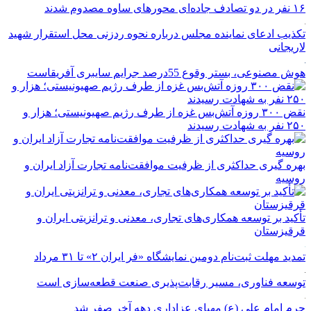
۱۶ نفر در دو تصادف جاده‌ای محورهای ساوه مصدوم شدند
تکذیب ادعای نماینده مجلس درباره نحوه ردزنی محل استقرار شهید
لاریجانی
هوش مصنوعی، بستر وقوع 55درصد جرایم سایبری آفریقاست
نقض ۳۰۰ روزه آتش‌بس غزه از طرف رژیم صهیونیستی؛ هزار و
۲۵۰ نفر به شهادت رسیدند
بهره گیری حداکثری از ظرفیت موافقت‌نامه تجارت آزاد ایران و
روسیه
تأکید بر توسعه همکاری‌های تجاری، معدنی و ترانزیتی ایران و
قرقیزستان
تمدید مهلت ثبت‌نام دومین نمایشگاه «فر ایران ۲» تا ۳۱ مرداد
توسعه فناوری، مسیر رقابت‌پذیری صنعت قطعه‌سازی است
حرم امام علی (ع) مهیای عزاداری دهه آخر صفر شد