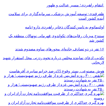
انتقام راهبردی؛ مسیر عدالت و ظهور
ظفرقندی: توسعه آموزش پزشکی، سرمایه‌گذاری برای سلامت
آینده کشور است
اولتیماتوم به تامین‌کنندگان ذخایر راهبردی دارو+نامه
سنندج میزبان رقابت‌های تکواندوی قهرمانی نونهالان منطقه یک
کشور شد
۱۶ نفر در دو تصادف جاده‌ای محورهای ساوه مصدوم شدند
تکذیب ادعای نماینده مجلس درباره نحوه ردزنی محل استقرار شهید
لاریجانی
هوش مصنوعی، بستر وقوع 55درصد جرایم سایبری آفریقاست
نقض ۳۰۰ روزه آتش‌بس غزه از طرف رژیم صهیونیستی؛ هزار و
۲۵۰ نفر به شهادت رسیدند
بهره گیری حداکثری از ظرفیت موافقت‌نامه تجارت آزاد ایران و