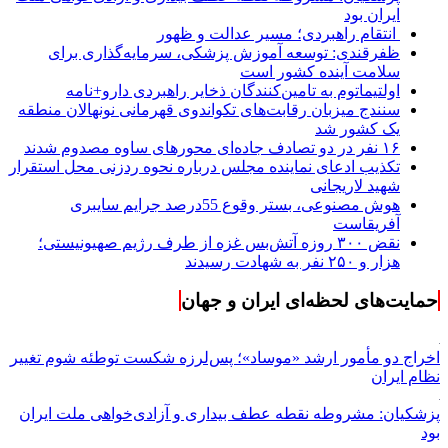
ایران بود
انتقام راهبردی؛ مسیر عدالت و ظهور
ظفرقندی: توسعه آموزش پزشکی، سرمایه‌گذاری برای
سلامت آینده کشور است
اولتیماتوم به تامین‌کنندگان ذخایر راهبردی دارو+نامه
سنندج میزبان رقابت‌های تکواندوی قهرمانی نونهالان منطقه
یک کشور شد
۱۶ نفر در دو تصادف جاده‌ای محورهای ساوه مصدوم شدند
تکذیب ادعای نماینده مجلس درباره نحوه ردزنی محل استقرار
شهید لاریجانی
هوش مصنوعی، بستر وقوع 55درصد جرایم سایبری
آفریقاست
نقض ۳۰۰ روزه آتش‌بس غزه از طرف رژیم صهیونیستی؛
هزار و ۲۵۰ نفر به شهادت رسیدند
حمایت‌های لحظه‌ای ایران و جهان
اخراج دو مأمور ارشد «موساد»؛ پس‌لرزه شکست توطئه شوم تغییر
نظام ایران
پزشکیان: مشروطه نقطه عطف بیداری و آزادی‌خواهی ملت ایران
بود