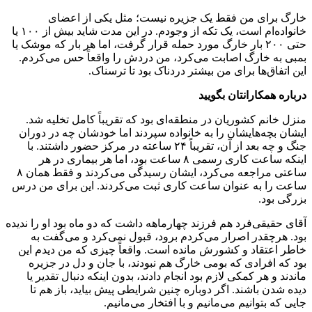
خارگ برای من فقط یک جزیره نیست؛ مثل یکی از اعضای
خانواده‌ام است، یک تکه از وجودم. در این مدت شاید بیش از ۱۰۰ یا
حتی ۲۰۰ بار خارگ مورد حمله قرار گرفت، اما هر بار که موشک یا
بمبی به خارگ اصابت می‌کرد، من دردش را واقعاً حس می‌کردم.
این اتفاق‌ها برای من بیشتر دردناک بود تا ترسناک.
درباره همکارانتان بگویید
منزل خانم کشوریان در منطقه‌ای بود که تقریباً کامل تخلیه شد.
ایشان بچه‌هایشان را به خانواده سپردند اما خودشان چه در دوران
جنگ و چه بعد از آن، تقریباً ۲۴ ساعته در مرکز حضور داشتند. با
اینکه ساعت کاری رسمی ۸ ساعت بود، اما هر بیماری در هر
ساعتی مراجعه می‌کرد، ایشان رسیدگی می‌کردند و فقط همان ۸
ساعت را به عنوان ساعت کاری ثبت می‌کردند. این برای من درس
بزرگی بود.
آقای حقیقی‌فرد هم فرزند چهارماهه داشت که دو ماه بود او را ندیده
بود. هرچقدر اصرار می‌کردم برود، قبول نمی‌کرد و می‌گفت به
خاطر اعتقاد و کشورش مانده است. واقعاً چیزی که من دیدم این
بود که افرادی که بومی خارگ هم نبودند، با جان و دل در جزیره
ماندند و هر کمکی لازم بود انجام دادند، بدون اینکه دنبال تقدیر یا
دیده شدن باشند. اگر دوباره چنین شرایطی پیش بیاید، باز هم تا
جایی که بتوانیم می‌مانیم و با افتخار می‌مانیم.