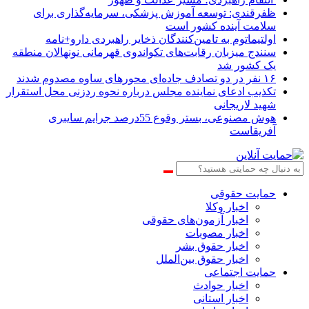
ظفرقندی: توسعه آموزش پزشکی، سرمایه‌گذاری برای
سلامت آینده کشور است
اولتیماتوم به تامین‌کنندگان ذخایر راهبردی دارو+نامه
سنندج میزبان رقابت‌های تکواندوی قهرمانی نونهالان منطقه
یک کشور شد
۱۶ نفر در دو تصادف جاده‌ای محورهای ساوه مصدوم شدند
تکذیب ادعای نماینده مجلس درباره نحوه ردزنی محل استقرار
شهید لاریجانی
هوش مصنوعی، بستر وقوع 55درصد جرایم سایبری
آفریقاست
حمایت حقوقی
اخبار وکلا
اخبار آزمون‌های حقوقی
اخبار مصوبات
اخبار حقوق بشر
اخبار حقوق بین‌الملل
حمایت اجتماعی
اخبار حوادث
اخبار استانی