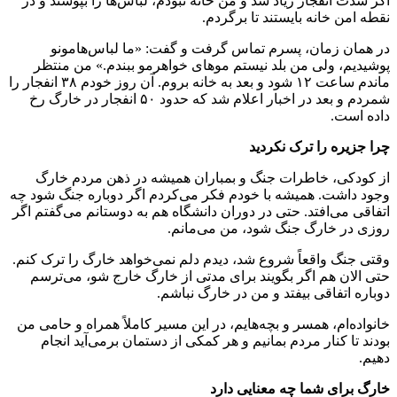
اگر شدت انفجار زیاد شد و من خانه نبودم، لباس‌ها را بپوشند و در
نقطه امن خانه بایستند تا برگردم.
در همان زمان، پسرم تماس گرفت و گفت: «ما لباس‌هامونو
پوشیدیم، ولی من بلد نیستم موهای خواهرمو ببندم.» من منتظر
ماندم ساعت ۱۲ شود و بعد به خانه بروم. آن روز خودم ۳۸ انفجار را
شمردم و بعد در اخبار اعلام شد که حدود ۵۰ انفجار در خارگ رخ
داده است.
چرا جزیره را ترک نکردید
از کودکی، خاطرات جنگ و بمباران همیشه در ذهن مردم خارگ
وجود داشت. همیشه با خودم فکر می‌کردم اگر دوباره جنگ شود چه
اتفاقی می‌افتد. حتی در دوران دانشگاه هم به دوستانم می‌گفتم اگر
روزی در خارگ جنگ شود، من می‌مانم.
وقتی جنگ واقعاً شروع شد، دیدم دلم نمی‌خواهد خارگ را ترک کنم.
حتی الان هم اگر بگویند برای مدتی از خارگ خارج شو، می‌ترسم
دوباره اتفاقی بیفتد و من در خارگ نباشم.
خانواده‌ام، همسر و بچه‌هایم، در این مسیر کاملاً همراه و حامی من
بودند تا کنار مردم بمانیم و هر کمکی از دستمان برمی‌آید انجام
دهیم.
خارگ برای شما چه معنایی دارد