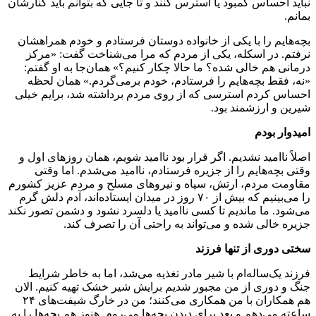
نباید احساس کمبود یا استرس کنند و تا جایی که بتوانم باید کنارشان
بمانم.
بچه‌هایم را با یکی از خانواده دوستان فرستادم و خودم همراهشان
نرفتم. در اسکله، یکی از مردم که مرا می‌شناخت گفت: «مرکز
درمانی هم خالی شده؟ ما حالا چکار کنیم؟» همان‌جا به او گفتم:
«نه، فقط بچه‌هایم را فرستادم، خودم برمی‌گردم.» همان لحظه
احساس کردم استرسی که از روی مردم برداشته شد، برایم خیلی
شیرین و ارزشمند بود.
امیدوار بودم
اصلاً ناامید نشدیم. اگر قرار بود ناامید شویم، همان روزهای اول و
وقتی بچه‌هایم را از جزیره فرستادم، ناامید می‌شدم. اما وقتی
مقاومت مردم، ارتش، سپاه و نیروهای مسلح و مردم عزیز کشورم
را می‌بینیم که بیش از ۷۰ روز در میدان ایستاده‌اند، آدم دلش گرم
می‌شود. ما ماندیم تا کسی ناامید یا دلسرد نشود و دشمن تصور نکند
جزیره خالی شده و می‌تواند به راحتی آن را تصرف کند.
سختی دوری از تنها فرزند
فرزند یک‌ساله‌ام با شیر مادر تغذیه می‌شد، اما به خاطر شرایط
جنگ و دوری از من مجبور شدیم برایش شیر خشک تهیه کنیم. الان
هم همکاران با من همکاری می‌کنند؛ من در خارگ شیفت‌های ۲۴
ساعته می‌دهم و بعد برای دیدن بچه‌ها می‌روم. هنوز هم بچه‌ها را به