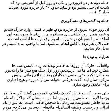
حمله دوم هم در فروردین و یکی دو روز قبل از آتش‌بس بود که
شدت آن حتی بیشتر بود و شاید حدود ۴۰ بار جزیره مورد اصابت
قرار گرفت.
حمله به کشتی‌های مسافربری
آن روز خودم بیرون از جزیره بودم. ظهر با کشتی وارد خارگ شدیم
و عصر همان روز کشتی‌های مسافربری را زدند. با وجود همه این
اتفاقات، ما همچنان در جزیره ماندیم. رفت‌وآمدها ادامه داشت و
حتی الان هم تردد با قایق انجام می‌شود، اما ما واجب می‌دانستیم در
محل کار بمانیم.
شرایط و تهدیدها
واقعاً نه. خارگ آن روزها به خاطر تهدیدات زیاد، نامش همه جا
مطرح بود، اما ما نمی‌ترسیدیم. روز اول جنگ هیچ‌کس ما را مجبور
به ماندن نکرد. حتی بعضی همکاران رفتند. خانم زمانی، رئیس
مرکز، همان ابتدا گفت هرکس بخواهد می‌تواند برود و هیچ اجباری
برای ماندن وجود ندارد.
حتی به من که دو فرزند کوچک داشتم، خصوصی گفتند اگر به خاطر
بچه‌ها لازم است، می‌توانم بروم. اما من به ایشان گفتم اگر مانده‌ام
نه به خاطر مسئولیت سازمانی یا شخص خاصی است؛ به عنوان یک
ایرانی و برحسب وظیفه انسانی‌ام مانده‌ام. احساس می‌کردم مردم