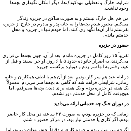
شرایط خارگ و تعطیلی مهدکودک‌ها، دیگر امکان نگهداری بچه‌ها
وجود نداشت.
من هم اهل خارگ نیستم و به صورت ساکن در جزیره زندگی
می‌کنم. مجبور شدم بچه‌ها را به خانه پدر و مادرم در خارج از جزیره
بفرستم تا از آن‌ها نگهداری کنند، اما خودم تنها در جزیره و محل
خدمتم ماندم.
حضور در جزیره
تقریباً ۱۵ روز کامل در جزیره ماندم. بعد از آن، چون بچه‌ها بی‌قراری
می‌کردند، به اصرار خانواده حدود ۵ یا ۶ روز، اواخر اسفند و قبل از
عید، رفتم به آنها سر زدم و دوباره برگشتم جزیره.
در ایام عید هم سر کار بودیم. بعد از آن هم با لطف همکاران و خانم
زمانی، شرایطی فراهم شد که گاهی به بچه‌ها سر می‌زدم. معمولاً
یک هفته در جزیره بودم و یک هفته برای دیدن بچه‌ها می‌رفتم، اما
هیچ‌وقت کامل از محل خدمتم دور نشدم.
در دوران جنگ چه خدماتی ارائه می‌دادید
زمانی که در جزیره بودم، به صورت ۲۴ ساعته در محل کار حاضر
بودم. اگر کاری یا خدمتی نیاز بود، در مرکز حضور داشتم.
اگرچه من بهیار بودم و حوزه کاری‌ام دقیقاً بخش بهداشت نبود، اما