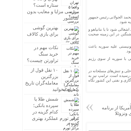
ستاره است؟
بررسی مزایا و معایب بدون
 که دولت آمریکا ابومحمد الجولانی رئیس جمهور
سانسور
ه شود.
بهترین گوشی
غالی شود تا با نتانیاهو و
برای بازی کالاف
نگتن در این زمینه صحبت
نیستی علیه سوریه باعث
نکات مهم در
ود.
خرید سنگ
عی با سوریه از سوی رژیم
تراورتن چیست؟
۱۰ نقل قول از
اخلی و تنش‌های مسلحانه در
رسیده است. ترامپ نیز به
بزرگترین
گازی و نفتی این کشور نگاه
معامله‌گران تاریخ
که باید بخوانید
شمش طلا یا
:
سپرده بانکی؛
مریکا از برنامه
کدام گزینه در
 ونزوئلا
برابر تورم عملکرد بهتری
دارد؟