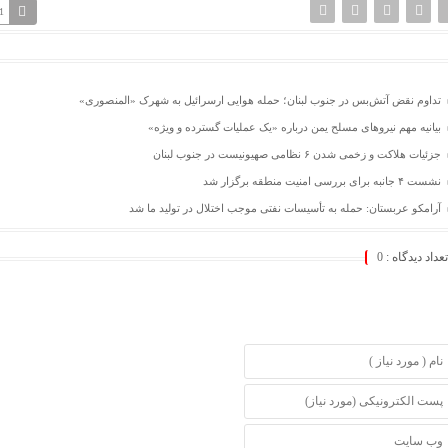
1
تداوم نقض آتش‌بس در جنوب لبنان؛ حمله هوایی ارسرائیل به شهرک «المنصوری»
بیانیه مهم نیروهای مسلح یمن درباره «یک عملیات گسترده و ویژه»
جزئیات هلاکت و زخمی شدن ۶ نظامی صهیونیست در جنوب لبنان
نشست ۴ جانبه برای بررسی امنیت منطقه برگزار شد
آرامکو عربستان: حمله به تأسیسات نفتی موجب اختلال در تولید ما شد
تعداد دیدگاه :
0