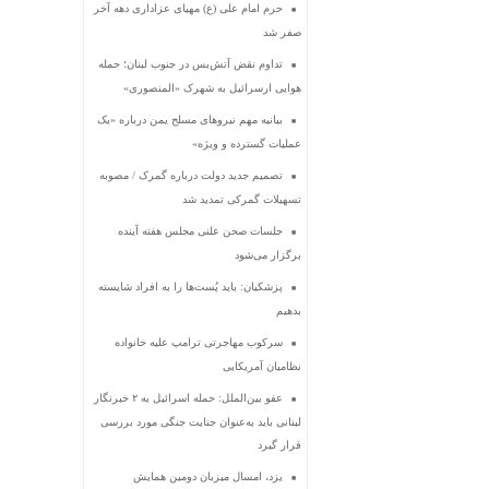
حرم امام علی (ع) مهیای عزاداری دهه آخر
صفر شد
تداوم نقض آتش‌بس در جنوب لبنان؛ حمله
هوایی ارسرائیل به شهرک «المنصوری»
بیانیه مهم نیروهای مسلح یمن درباره «یک
عملیات گسترده و ویژه»
تصمیم جدید دولت درباره گمرک / مصوبه
تسهیلات گمرکی تمدید شد
جلسات صحن علنی مجلس هفته آینده
برگزار می‌شود
پزشکیان: باید پُست‌ها را به افراد شایسته
بدهیم
سرکوب مهاجرتی ترامپ علیه خانواده
نظامیان آمریکایی
عفو بین‌الملل: حمله اسرائیل به ۲ خبرنگار
لبنانی باید به‌عنوان جنایت جنگی مورد بررسی
قرار گیرد
یزد، امسال میزبان دومین همایش