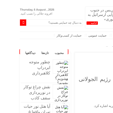
ش‌بس در جنوب
Thursday, 6 August , 2026
افزونه جلالی را نصب کنید.
ایی ارسرائیل به
وری»
ادامه ...
حمایت عمومی
حمایت از کسب‌وکار
رک «المنصوری»
محبوب
تازه‌ها
دیدگاهها
»
د
چطور متوجه
ایردراپ
کلاهبرداری
ژیم الجولانی
بشویم؟
نقش چراغ توکار
 و آفریقاست
در نورپردازی
سقف کاذب
یه اشاره کرد.
آیا هتل نور حیات
تهران واقعا ۵