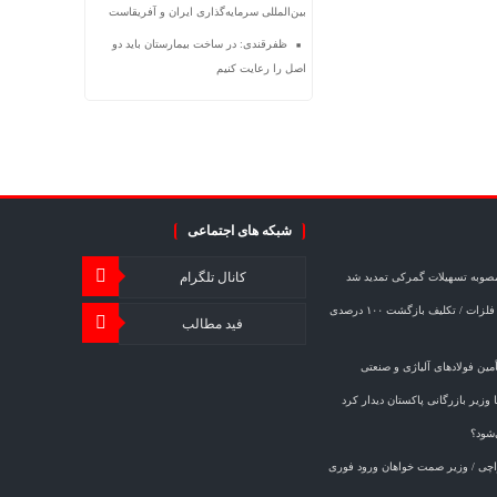
بین‌المللی سرمایه‌گذاری ایران و آفریقاست
ظفرقندی: در ساخت بیمارستان باید دو
اصل را رعایت کنیم
شبکه های اجتماعی
کانال تلگرام
مصوبه تسهیلات گمرکی تمدید شد
خبر مهم برای صادرکنندگان فولاد و فلزات / تکلیف بازگشت ۱۰۰ درصدی
فید مطالب
ین فولادهای آلیاژی و صنعتی
وزیر بازرگانی پاکستان دیدار کرد
‌شود؟
کراچی / وزیر صمت خواهان ورود فوری