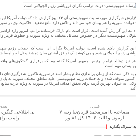
به گزارش خبرگزاری مهر، سایت صهیونیستی آی ۲۴ نیوز گزارش داد
خوانده سوریه را هم پیمان خود می‌داند و تلاش دارد مانع تضعیف حاکمیت وی در سوری
ادامه این گزارش آمده است، قرار است تام باراک فرستاده ترامپ امروز وارد اراضی اش
ولان صهیونیست دیگر در خصوص مسائل مختلف به ویژه سوریه و خطوط قرمز واش
این گزارش تاکید شده است، دولت آمریکا نگران آن است که حملات رژیم صهیو
پاشی رژیم الجولانی شود و می کوشد یک توافق امنیتی میان دمشق و تل آویو امضا ش
تر نیز دونالد ترامپ رئیس جمهور آمریکا گفته بود که برقراری گفتگوی‌های واق
ونیستی مهم است.
م به ذکر است که از زمان براندازی نظام بشار اسد در سوریه تاکنون نه درگیری‌های د
 کشور متوقف شده و نه حملات رژیم صهیونیستی علیه مناطق مختلف سوریه به پایان 
ولانی به عنوان بهترین گزینه برای تحقق اهداف آمریکا در سوریه به ویژه غارت منابع 
ند.
قبلی :
بعدی 
مصاحبه با امیرمحمد قربان‌نیا رتبه ۷
بی‌اطلاعی کنگره آ
آزمون وکالت ۱۴۰۴ کل کشور
ترامپ برای
به اشتراک بگذارید