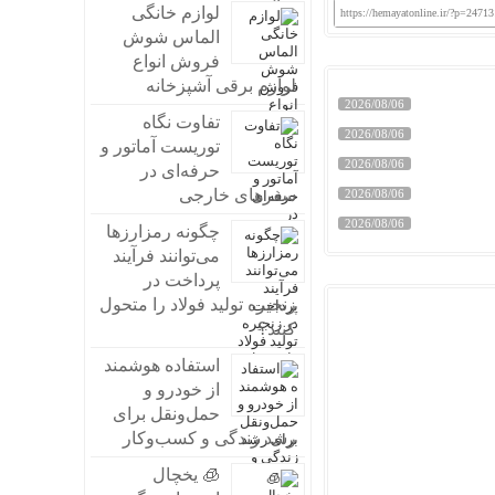
لوازم خانگی
https://hemayatonline.ir/?p=24713
الماس شوش
فروش انواع
لوازم برقی آشپزخانه
2026/08/06
تفاوت نگاه
2026/08/06
توریست آماتور و
2026/08/06
حرفه‌ای در
سفرهای خارجی
2026/08/06
2026/08/06
چگونه رمزارزها
می‌توانند فرآیند
پرداخت در
زنجیره تولید فولاد را متحول
کنند؟
استفاده هوشمند
از خودرو و
حمل‌ونقل برای
رشد زندگی و کسب‌وکار
🧊 یخچال