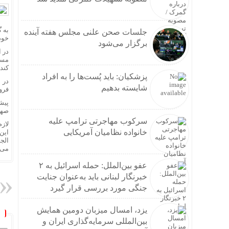
جلسات صحن علنی مجلس هفته آینده
خود
برگزار می‌شود
در 
مسئ
کند.
پزشکیان: باید پُست‌ها را به افراد
در 
شایسته بدهیم
فرو
پیش
صهی
سرکوب مهاجرتی ترامپ علیه
لاز
خانواده نظامیان آمریکایی
این
الج
می‌ک
عفو بین‌الملل: حمله اسرائیل به ۲
خبرنگار لبنانی باید به‌عنوان جنایت
جنگی مورد بررسی قرار گیرد
یزد، امسال میزبان دومین همایش
بین‌المللی سرمایه‌گذاری ایران و