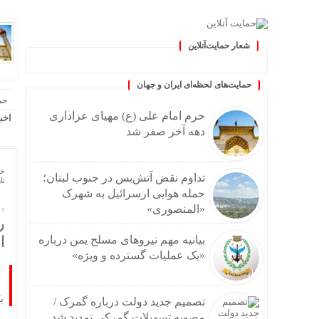
شعار حمایت‌آنلاین
« حمایت‌آنلاین، حامی همه مردم ا
حمایت‌های لحظه‌ای ایران و جهان
حم
حرم امام علی (ع) مهیای عزاداری
اخب
دهه آخر صفر شد
خا
تداوم نقض آتش‌بس در جنوب لبنان؛
تاریخ
حمله هوایی ارسرائیل به شهرک
«المنصوری»
ر
ا
بیانیه مهم نیروهای مسلح یمن درباره
«یک عملیات گسترده و ویژه»
ی
تصمیم جدید دولت درباره گمرک /
مصوبه تسهیلات گمرکی تمدید شد