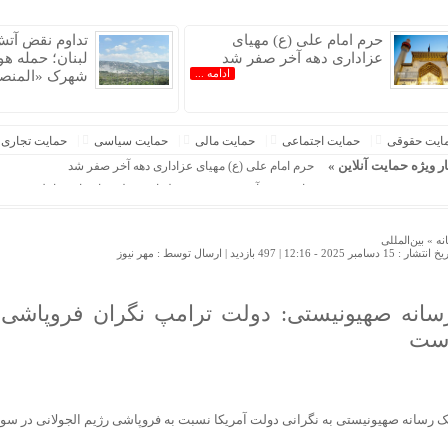
حرم امام علی (ع) مهیای
تداوم نقض آت
عزاداری دهه آخر صفر شد
لبنان؛ حمله هو
ادامه ...
شهرک «المنص
یران »
ایت حقوقی
حمایت اجتماعی
حمایت مالی
حمایت سیاسی
حمایت تجاری
ار ویژه حمایت آنلاین »
حرم امام علی (ع) مهیای عزاداری دهه آخر صفر شد
تداوم نقض آتش‌بس در جنوب لبنان؛ حمله هوایی ارسرائیل به شه
بیانیه مهم نیروهای مسلح یمن درباره «یک عملیات گسترده و ویژه
تصمیم جدید دولت درباره گمرک / مصوبه تسهیلات گمرکی تمدید ش
نه »
بین‌المللی
 انتشار : 15 دسامبر 2025 - 12:16 |
497 بازدید
| ارسال توسط :
مهر نیوز
جلسات صحن علنی مجلس هفته آینده برگزار می‌شود
پزشکیان: باید پُست‌ها را به افراد شایسته بدهیم
سرکوب مهاجرتی ترامپ علیه خانواده نظامیان آمریکایی
سانه صهیونیستی: دولت ترامپ نگران فروپاشی ر
عفو بین‌الملل: حمله اسرائیل به ۲ خبرنگار لبنانی باید به‌عنوان جنایت جنگی مورد بررسی قرار گیرد
ست
یزد، امسال میزبان دومین همایش بین‌المللی سرمایه‌گذاری ایران
ک رسانه صهیونیستی به نگرانی دولت آمریکا نسبت به فروپاشی رژیم الجولانی در سور