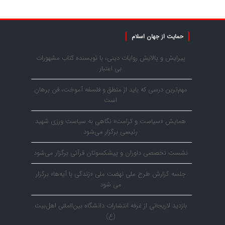
حمایت از جهان اسلام
پیرایش و پالایش روایات دینی، با نویسنده کتاب مشهورات
بی اعتبار
مهم‌ترین درسی که باید از منطق و فلسفه آموخت، فن برهان
است
همایش «سیاست و کرامت» نگاهی به سیاست ورزی شهید
رئیسی برگزار می‌شود
نشست تخصصی داوران و پیشکسوتان قرآنی برگزار می‌شود
جلسه گزارش طرح ملی نهضت ملی «زندگی با آیه‌ها» برگزار
می شود
بازدید لاریجانی از غرفه انتشارات دانشگاه بین‌المللی اهل‌بیت
(ع)