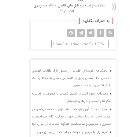
حقیقت پشت پروفایل‌های آنلاین / «X» چه چیزی
را فاش کرد؟
به اشتراک بگذارید
https://hemayatonline.ir/?p=231198
بخشنامه خودداری قضات از صدور قرار نظارت قضایی
متضمن منع اشتغال وکیل یا کارشناس رسمی به حرفه وکالت
یا کارشناسی برای مدت معین
بخشنامه نحوه انسداد، تعلیق، تحدید یا ممنوعیت فعالیت
سکوها و کسب و کارهای دیجیتال
ابطال ماده ۹ فُرم یکنواخت عقد قرض‌الحسنه درخصوص
اعطای اختیار به بانک عامل جهت رجوع به کلّیه حساب‌های
مشتری و ضامنین و نیز برداشت هرگونه مطالبات از اموال آنها
نمونه رای با موضوع: خیانت در امانت در روابط زوجین