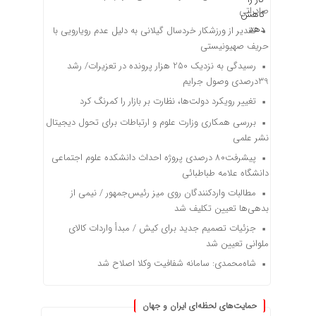
صادراتی
تقدیر از ورزشکار خردسال گیلانی به دلیل عدم رویارویی با
حریف صهیونیستی
رسیدگی به نزدیک 250 هزار پرونده در تعزیرات/ رشد
39درصدی وصول جرایم
تغییر رویکرد دولت‌ها، نظارت بر بازار را کمرنگ کرد
بررسی همکاری وزارت علوم و ارتباطات برای تحول دیجیتال
نشر علمی
پیشرفت۸۰ درصدی پروژه احداث دانشکده علوم اجتماعی
دانشگاه علامه طباطبائی
مطالبات واردکنندگان روی میز رئیس‌جمهور / نیمی از
بدهی‌ها تعیین تکلیف شد
جزئیات تصمیم جدید برای کیش / مبدأ واردات کالای
ملوانی تعیین شد
شاه‌محمدی: سامانه شفافیت وکلا اصلاح شد
حمایت‌های لحظه‌ای ایران و جهان