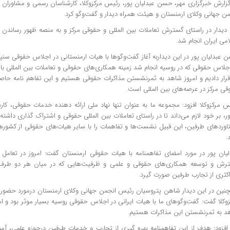
گزارش خبرگزاری مهر، حسن عبدلیان پور، رئیس مرکزوکلا، کارشناسان رسمی و مشاوران خ
من جهانی وکلای ارمنستان و هیئت همراه دیدار و گفت‌وگو کرد.
 دیدار در راستای گسترش تعاملات بین المللی و حقوقی مرکز و به منصه ظهور رساندن
می ایران انجام شد.
عبدلیان پور در این دیداربه آغاز گفت‌وگوها با هیات ارمنستانی در اجلاس حقوقی سنپت
جلاس حقوقی که در روسیه انجام شد زمینه همکاری‌های حقوقی و تعاملات بین المللی با 
 قرار دادیم و امروز شاهد به ثمرنشستن مذاکرات حقوقی هستیم و این تفاهم نامه حاصل
قی مرکز در عرصه‌های بین المللی است.
س مرکزوکلا افزود: مجموعه ما به عنوان تنها نهاد ملی ارائه دهنده خدمات حقوقی، کار
، بر خود لازم می‌داند تا در راستای تعاملات بین المللی حقوقی و اشتراک گذاری داشته
اوردهای طرفین، این قبیل نشست‌ها و تفاهمات را با سایر هیات‌های حقوقی از کشورها
.
لیان پور در مورد امضای تفاهمنامه با هیات حقوقی ارمنستان گفت: امروز در تعامل
رش و توسعه همکاری‌های حقوقی و علمی و ظرفیت‌هایی که در میان هر دو طرف هس
کثری از تجارب طرفین صورت گیرد.
نین در این دیدار شاهن پتروسیان رئیس انجمن جهانی وکلای ارمنستان درمورد حضورش 
وکلا گفت: گفت‌وگوهای ما با هیات ایرانی در اجلاس حقوقی روسیه بسیار موثر بود و ام
د به ثمرنشستن این مذاکرات هستیم.
افزود: هدف از این تفاهمنامه بهره گیری از تجارب و خدمات طرفین درحوزه علمی، 