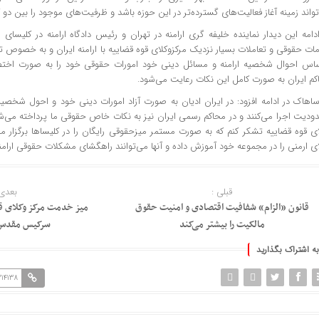
واند زمینه آغاز فعالیت‌های گسترده‌تر در این حوزه باشد و ظرفیت‌های موجود را بین دو 
ادامه این دیدار نماینده خلیفه گری ارامنه در تهران و رئیس دادگاه ارامنه در کلیسا
ات حقوقی و تعاملات بسیار نزدیک مرکزوکلای قوه قضاییه با ارامنه ایران و به خصوص ت
ساس احوال شخصیه ارامنه و مسائل دینی خود امورات حقوقی خود را به صورت اختص
کم ایران به صورت کامل این نکات رعایت می‌شود.
ساهاک در ادامه افزود: در ایران ادیان به صورت آزاد امورات دینی خود و احول شخص
دیت اجرا می‌کنند و در محاکم رسمی ایران نیز به نکات خاص حقوقی ما پرداخته می‌شود.
ای قوه قضاییه تشکر کنم که به صورت مستمر میزحقوقی رایگان را در کلیساها برگزار 
ی ارمنی را در مجموعه خود آموزش داده و آنها می‌توانند راهگشای مشکلات حقوقی ارامنه 
قبلی :
بعدی 
قانون «الزام» شفافیت اقتصادی و امنیت حقوق
میز خدمت مرکز وکلای قو
مالکیت را بیشتر می‌کند
سرکیس مقدس ب
به اشتراک بگذارید
214138