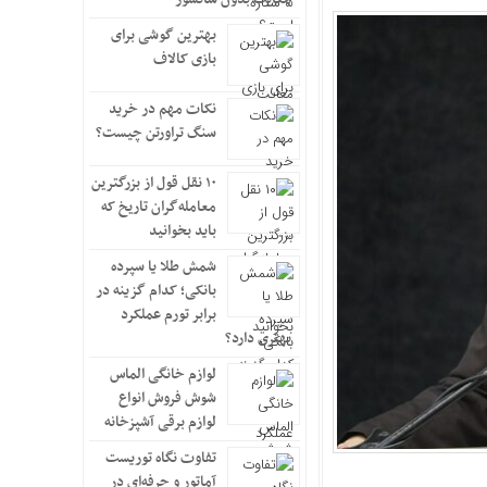
بهترین گوشی برای
بازی کالاف
نکات مهم در خرید
سنگ تراورتن چیست؟
۱۰ نقل قول از بزرگترین
معامله‌گران تاریخ که
باید بخوانید
شمش طلا یا سپرده
بانکی؛ کدام گزینه در
برابر تورم عملکرد
بهتری دارد؟
لوازم خانگی الماس
شوش فروش انواع
لوازم برقی آشپزخانه
تفاوت نگاه توریست
آماتور و حرفه‌ای در