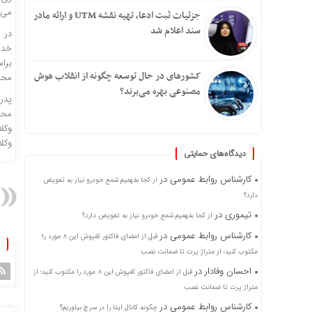
می‌ت
جزئیات ثبت ادعا، تهیه نقشه UTM و ارائه مادر
سند اعلام شد
در 
خدم
برا
کشورهای در حال توسعه چگونه از انقلاب هوش
محا
مصنوعی بهره می‌برند؟
پدر
محدو
وکل
وکلا
دیدگاه‌های حمایتی
کارشناس روابط عمومی
در
از کجا بفهمیم شمع خودرو نیاز به تعویض
دارد؟
تیموری
در
از کجا بفهمیم شمع خودرو نیاز به تعویض دارد؟
کارشناس روابط عمومی
در
قبل از امضای فاکتور کفپوش این ۸ مورد را
مکتوب کنید؛ از متراژ پرت تا ضمانت نصب
احسان وفادار
در
قبل از امضای فاکتور کفپوش این ۸ مورد را مکتوب کنید؛ از
متراژ پرت تا ضمانت نصب
کارشناس روابط عمومی
در
چگونه کانال ایتا را در سرچ بیاوریم؟