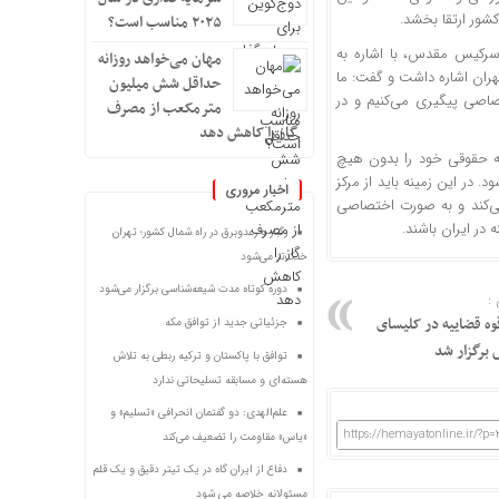
کشور ارتقا بخشد.
۲۰۲۵ مناسب است؟
ی سرکیس مقدس، با اشاره به
مهان می‌خواهد روزانه
هران اشاره داشت و گفت: ما
حداقل شش میلیون
اصی پیگیری می‌کنیم و در
مترمکعب از مصرف
گاز را کاهش دهد
یه حقوقی خود را بدون هیچ
 در این زمینه باید از مرکز
اخبار مروری
می‌کند و به صورت اختصاصی
در ایران باشند.
رگبار و رعدوبرق در راه شمال کشور؛ تهران
خنک‌تر می‌شود
دوره کوتاه مدت شیعه‌شناسی برگزار می‌شود
:
ه قضاییه در کلیسای
جزئیاتی جدید از توافق مکه
رگزار شد
توافق با پاکستان و ترکیه ربطی به تلاش
هسته‌ای و مسابقه تسلیحاتی ندارد
علم‌الهدی: دو گفتمان انحرافی «تسلیم» و
https://hemayatonline.ir/?p=
«یاس» مقاومت را تضعیف می‌کند
دفاع از ایران گاه در یک تیتر دقیق و یک قلم
مسئولانه خلاصه می شود