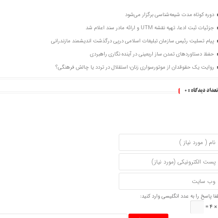
دوره کوتاه مدت شیعه‌شناسی برگزار می‌شود
جزئیات ثبت ادعا، تهیه نقشه UTM و ارائه مادر سند اعلام شد
پیام تسلیت رئیس سازمان تبلیغات اسلامی درپی درگذشت اندیشمند مازندرانی
حفظ دستاوردهای تمدن ساز اربعینی در آینده نگاری راهبردی
روایت یک حقوقدان از موتورسواری زنان؛ استقلال در تردد یا چالش فرهنگی؟
تعداد دیدگاه :
0
فا پاسخ را به عدد انگلیسی وارد کنید: