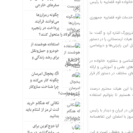
انواده قوه قضاییه با رئیس
سفرهای خارجی
چگونه رمزارزها
 خدمات قوه قضاییه جمهوری
می‌توانند فرآیند
پرداخت در زنجیره
رزبورگ اشاره کرد و گفت: ما
تولید فولاد را متحول کنند؟
هیات ارمنستانی را در دستور
استفاده هوشمند از
 این رایزنی‌ها و دیپلماسی
خودرو و حمل‌ونقل
برای رشد زندگی و
شناسی و مشاوره خانواده در
کسب‌وکار
‌های علمی و آموزشی و ارائه
ی مختلف در دستور کار قرار
🧊 یخچال امرسان
چگونه کار می‌کند و
چرا شناخت سازوکار
 با این هیات محترم درصدد
آن مهم است؟
تیم تا بتوانیم استفاده
نکاتی که هنگام خرید
لنت ترمز از لنتام باید
در ایران و دیدار با رئیس
بدانید
روز با امضای این تفاهمنامه
آیا دوج‌کوین برای
آموزشی و حقوقی است و این
سرمایه‌گذاری در سال