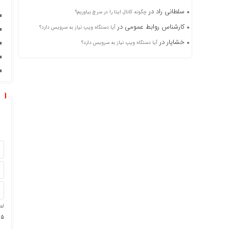
سلطانی راد
در
چگونه کانال ایتا را در سرچ بیاوریم؟
کارشناس روابط عمومی
در
آیا دستگاه ویپ نیاز به سرویس دارد؟
خشایار
در
آیا دستگاه ویپ نیاز به سرویس دارد؟
لط
5 × 4 =