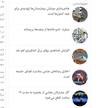
به 
انج
عادی‌سازی بمباران بیمارستان‌ها تهدیدی برای
همه کشورها است
این
اسلا
حسن 
منفرد: داروخانه‌ها از وعده‌ها بریده‌اند
در ا
کار
حقو
رئی
افزایش تصاعدی بهای برق کشاورزی لغو شد
کشور
دست
دهد
اخلاق رسانه‌ای، ضامن سلامت فضای جامعه
عبد
است
گست
حدا
همچ
گاز مشترکان بخشی از بجنورد به مدت ۱۴
مرکز
ساعت قطع می‌شود
شاه
وی 