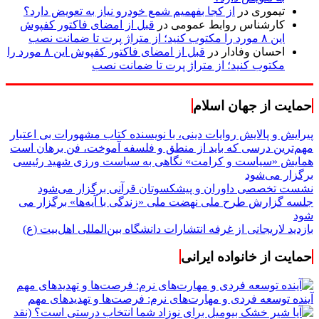
تیموری
در
از کجا بفهمیم شمع خودرو نیاز به تعویض دارد؟
کارشناس روابط عمومی
در
قبل از امضای فاکتور کفپوش
این ۸ مورد را مکتوب کنید؛ از متراژ پرت تا ضمانت نصب
احسان وفادار
در
قبل از امضای فاکتور کفپوش این ۸ مورد را
مکتوب کنید؛ از متراژ پرت تا ضمانت نصب
حمایت از جهان اسلام
پیرایش و پالایش روایات دینی، با نویسنده کتاب مشهورات بی اعتبار
مهم‌ترین درسی که باید از منطق و فلسفه آموخت، فن برهان است
همایش «سیاست و کرامت» نگاهی به سیاست ورزی شهید رئیسی
برگزار می‌شود
نشست تخصصی داوران و پیشکسوتان قرآنی برگزار می‌شود
جلسه گزارش طرح ملی نهضت ملی «زندگی با آیه‌ها» برگزار می
شود
بازدید لاریجانی از غرفه انتشارات دانشگاه بین‌المللی اهل‌بیت (ع)
حمایت از خانواده ایرانی
آینده توسعه فردی و مهارت‌های نرم: فرصت‌ها و تهدیدهای مهم