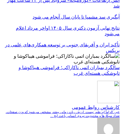
آتش ارتفاعات «کوره‌میانه» سروآباد پس از ۲۴ ساعت مهار
شد
آبگیری سد مشمپا تا پایان سال آنجام می شود
نتایج نهایی آزمون دکتری سال ۱۴۰۵ اواخر مرداد اعلام
می‌شود
تأکید ایران و آفریقای جنوبی بر توسعه همکاری‌های علمی در
بریکس
سالگرد بمباران اتمی ناکازاکی؛ فراموشی هیباکوشا و
تابوشکنی هسته‌ای غرب
کارشناس روابط عمومی
خیر، الزاماً این‌طور نیست. ارزش ربات زمانی بیشتر مشخص می‌شود که وزن صفحات،
تعداد سیکل‌ها و محدودیت نیروی انسانی باعث ایج ...