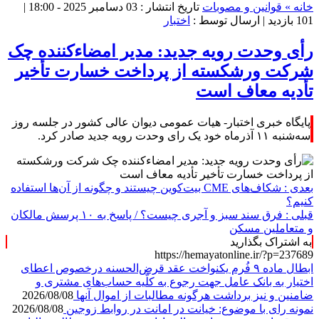
خانه »
قوانین و مصوبات
تاریخ انتشار : 03 دسامبر 2025 - 18:00 |
101 بازدید
| ارسال توسط :
اختبار
رأی وحدت رویه جدید: مدیر امضاءکننده چک
شرکت ورشکسته از پرداخت خسارت تأخیر
تأدیه معاف است
پایگاه خبری اختبار- هیات عمومی دیوان عالی کشور در جلسه روز
سه‌شنبه ۱۱ آذرماه خود یک رای وحدت رویه جدید صادر کرد.
بعدی :
شکاف‌های CME بیت‌کوین چیستند و چگونه از آن‌ها استفاده
کنیم؟
قبلی :
فرق سند سبز و آجری چیست؟ / پاسخ به ۱۰ پرسش مالکان
و متعاملین مسکن
به اشتراک بگذارید
https://hemayatonline.ir/?p=237689
ابطال ماده ۹ فُرم یکنواخت عقد قرض‌الحسنه درخصوص اعطای
اختیار به بانک عامل جهت رجوع به کلّیه حساب‌های مشتری و
ضامنین و نیز برداشت هرگونه مطالبات از اموال آنها
2026/08/08
نمونه رای با موضوع: خیانت در امانت در روابط زوجین
2026/08/08