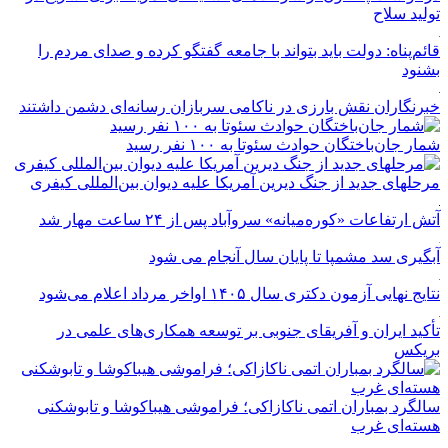
تولید سلاح
قائم‌پناه: دولت باید بتواند با جامعه گفتگو کرده و صدای مردم را
بشنود
خبرنگاران نقش بارزی در ناکامی سربازان رسانه‌ای دشمن داشتند
شمار جان‌باختگان حوادث سئوتا به ۱۰۰ نفر رسید
مرحله‎ای جدید از جنگ دیرین آمریکا علیه دیوان بین‌المللی کیفری
آتش ارتفاعات «کوره‌میانه» سروآباد پس از ۲۴ ساعت مهار شد
آبگیری سد مشمپا تا پایان سال آنجام می شود
نتایج نهایی آزمون دکتری سال ۱۴۰۵ اواخر مرداد اعلام می‌شود
تأکید ایران و آفریقای جنوبی بر توسعه همکاری‌های علمی در
بریکس
سالگرد بمباران اتمی ناکازاکی؛ فراموشی هیباکوشا و تابوشکنی
هسته‌ای غرب