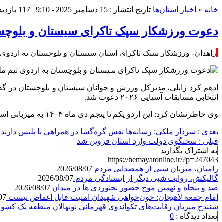
خانه »
اخبار استان‌ها
تاریخ انتشار : 15 دسامبر 2025 - 9:10 |
117 بازدید
دعوت ورزشکار سپک تاکرای سیستان و بلوچست
زاهدان- ورزشکار سپک تاکرای استان سیستان و بلوچستان به اردوی
ادهم
کرد زابلی، مدیرکل ورزش و جوانان سیستان و بلوچستان در گ
انتخابی مسابقات آسیایی ۲۰۲۶ دعوت شد.
وی خاطرنشان کرد: این اردو یکم تا پنجم دی ماه ۱۴۰۴
به میزبانی
است
بعدی :
سردار ملکی: رسانه‌ها نقش گره‌گشا در همراهی با پلیس دارند
قبلی :
سخنگوی دولت وارد استان قزوین شد
به اشتراک بگذارید
https://hemayatonline.ir/?p=247043
رامیان، میزبان شبی از همصدایی مردم
2026/08/07
گالیکش، روایت شبی دیگر از ایستادگی مردم
2026/08/07
صد و پنجاه و نهمین موج حضور بجنوردی ها در میدان
2026/08/07
امام جمعه لاهیجان: خون‌خواهی شهیدان امنیت قابل اغماض نیست
07
سنندج میزبان رقابت‌های تکواندوی قهرمانی نونهالان منطقه یک کشو
تعداد دیدگاه :
0