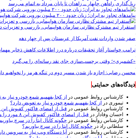
ریل‌گذاری راه‌آهن چابهار ــ زاهدان تا پایان مرداد به اتمام می‌رسد
پیامدهای تجاوز به ایران؛ زیان حدود ۲۰۰ میلیون یورویی شرکت هواپیمایی مجارستان
استقرار تیم مشترک نظارتی سازمان هواپیمایی، بازرسی و تعزیرات در
صفر شدن واردات نفت آمریکا از عربستان پس از چهار دهه
ترامپ خواستار آغاز تحقیقات درباره درز اطلاعات کاهش ذخایر مهم
«کشمیری»؛ وقتی برچسب‌سازی جای نقد رسانه‌ای را می‌گیرد
محسن رضایی: اجازه باز شدن مسیر دوم در تنگه هرمز را نخواهیم داد
دیدگاه‌های حمایتی
کارشناس روابط عمومی
در
از کجا بفهمیم شمع خودرو نیاز به 
تیموری
در
از کجا بفهمیم شمع خودرو نیاز به تعویض دارد؟
کارشناس روابط عمومی
در
قبل از امضای فاکتور کفپوش این ۸ مورد را مکتوب کنید؛ از متراژ پرت تا ضمانت نصب
احسان وفادار
در
قبل از امضای فاکتور کفپوش این ۸ مورد را مکتوب کنید؛ از متراژ پرت تا ضمانت نصب
کارشناس روابط عمومی
در
چگونه کانال ایتا را در سرچ بیاوریم
سلطانی راد
در
چگونه کانال ایتا را در سرچ بیاوریم؟
کارشناس روابط عمومی
در
آیا دستگاه ویپ نیاز به سرویس دار
خشایار
در
آیا دستگاه ویپ نیاز به سرویس دارد؟