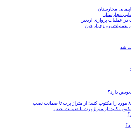
 عملیات پروازی اربعین
ات شد
تعویض دارد؟
؟
د؟