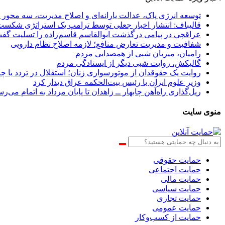
توسعه انرژی پاک، عدالت یارانه‌ای و اصلاح مدیریت، سه محور
قالیباف: انتشار اخبار جعلی توسط ترامپ یک استراتژی شکس
عراقچی در پیامی درگذشت ابوالقاسم قاسم‌زاده را تسلیت گف
شفافیت و مدیریت تعارض منافع؛ لازمه اصلاح نظام دارویی
رامیان، میزبان شبی از همصدایی مردم
گالیکش، روایت شبی دیگر از ایستادگی مردم
روایت یک حقوقدان از موتورسواری زنان؛ استقلال در تردد یا 
وزیر علوم ایران با رئیس بیت‌الحکمه عراق دیدار کرد
ریل‌گذاری راه‌آهن چابهار ــ زاهدان تا پایان مرداد به اتمام می‌ر
منوی سایت
حمایت حقوقی
حمایت اجتماعی
حمایت مالی
حمایت سیاسی
حمایت تجاری
حمایت عمومی
حمایت از کسب‌وکار