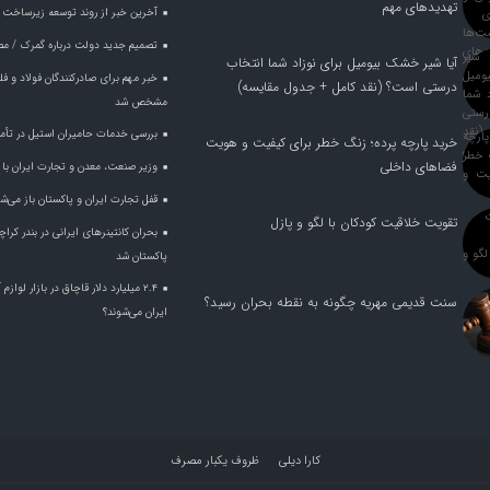
تهدیدهای مهم
آخرین خبر از روند توسعه زیرساخت 
تصمیم جدید دولت درباره گمرک / مص
آیا شیر خشک بیومیل برای نوزاد شما انتخاب
درستی است؟ (نقد کامل + جدول مقایسه)
مشخص شد
بررسی خدمات حامیران استیل در تأم
خرید پارچه پرده؛ زنگ خطر برای کیفیت و هویت
فضاهای داخلی
وزیر صنعت، معدن و تجارت ایران با وز
قفل تجارت ایران و پاکستان باز می‌ش
تقویت خلاقیت کودکان با لگو و پازل
بحران کانتینر‌های ایرانی در بندر ک
پاکستان شد
۲.۴ میلیارد دلار قاچاق در بازار لواز
سنت قدیمی مهریه چگونه به نقطه بحران رسید؟
ایران می‌شوند؟
کارا دیلی
ظروف یکبار مصرف