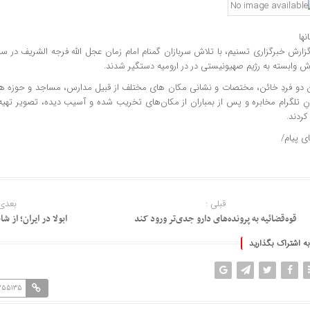
نها
ش وابسته به رژیم صهیونیستی در در ارومیه دستگیر شدند.
 دو فردِ خائن، مختصات و نشانی مکان های مختلف از قبیل مدارس، مساجد و حوزه ها
نِ تلگرام مخابره و پس از بمباران از مکان‌های تخریب شده و آسیب دیده، تصویر تهی
کردند.
ای پیام/
قبلی :
بعدی 
قوه‌قضائیه به پرونده‌های دارو جدی‌تر ورود کند
ابولا در ایران؛ از ش
به اشتراک بگذارید
=255135