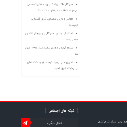
خبرنگار مانند پزشک بدون دانش تخصصی
نمی‌تواند فعالیت حرفه‌ای داشته باشد
طوفان و بارش نقطه‌ای، شرق گلستان را
درنوردید
استاندار لرستان: خبرنگاران پرچم‌دار اقتدار و
همدلی هستند
نتیجه آزمون ورودی سمپاد سال ۱۴۰۵ اعلام
شد
آخرین خبر از روند توسعه زیرساخت های
ریلی شبکه شرق کشور
شبکه های اجتماعی
های ریلی شبکه شرق کشور
کانال تلگرام