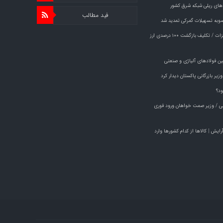
های ریلی شبکه شرق کشور
فید مطالب
وبه تسهیلات گمرکی تمدید شد
خبر مهم برای صادرکنندگان فولاد و فلزات / تکلیف بازگشت ۱۰۰ درصدی ارز
ین فولادهای آلیاژی و صنعتی
یر بازرگانی پاکستان دیدار کرد
ود؟
راچی / وزیر صمت خواهان ورود فوری
م آرایش | کالاها از کدام کشورها وارد