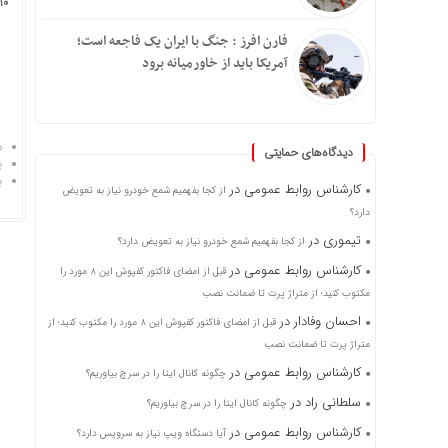
10 − چهار 
فارن افرز : جنگ با ایران یک فاجعه است؛
آمریکا باید از خاورمیانه برود
د
دیدگاه‌های حمایتی
پ
پ
کارشناس روابط عمومی
در
از کجا بفهمیم شمع خودرو نیاز به تعویض
دارد؟
تیموری
در
از کجا بفهمیم شمع خودرو نیاز به تعویض دارد؟
کارشناس روابط عمومی
در
قبل از امضای فاکتور کفپوش این ۸ مورد را
مکتوب کنید؛ از متراژ پرت تا ضمانت نصب
احسان وفادار
در
قبل از امضای فاکتور کفپوش این ۸ مورد را مکتوب کنید؛ از
متراژ پرت تا ضمانت نصب
کارشناس روابط عمومی
در
چگونه کانال ایتا را در سرچ بیاوریم؟
سلطانی راد
در
چگونه کانال ایتا را در سرچ بیاوریم؟
کارشناس روابط عمومی
در
آیا دستگاه ویپ نیاز به سرویس دارد؟