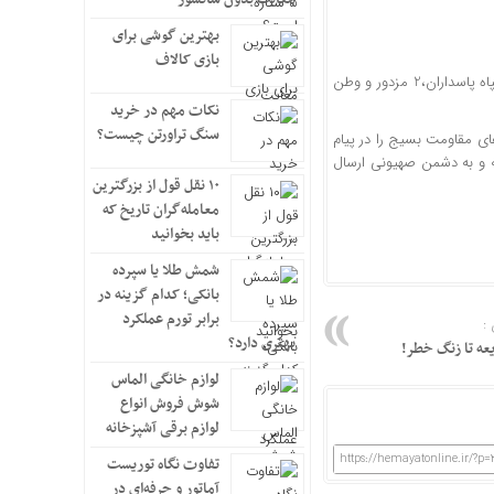
بهترین گوشی برای
بازی کالاف
به گزارش خبرگزاری تسنیم، با تلاش سربازان گمنام امام زمان عجل الله فرجه الشریف در سپاه پاسداران،2 مزدور و وطن
نکات مهم در خرید
سنگ تراورتن چیست؟
ی مقاومت بسیج را در پیام
ه و به دشمن صهیونی ارسال
۱۰ نقل قول از بزرگترین
معامله‌گران تاریخ که
باید بخوانید
شمش طلا یا سپرده
بانکی؛ کدام گزینه در
برابر تورم عملکرد
:
بهتری دارد؟
ایعه تا زنگ خطر!
لوازم خانگی الماس
شوش فروش انواع
لوازم برقی آشپزخانه
https://hemayatonline.ir/?p
تفاوت نگاه توریست
آماتور و حرفه‌ای در