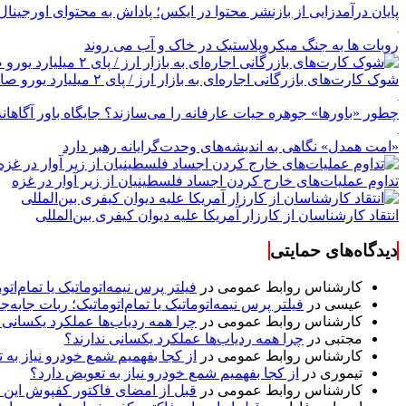
پایان درآمدزایی از بازنشر محتوا در ایکس؛ پاداش به محتوای اورجینال
روبات ها به جنگ میکروپلاستیک در خاک و آب می روند
شوک کارت‌های بازرگانی اجاره‌ای به بازار ارز / پای ۲ میلیارد یورو صادرات بدون بازگشت در میان است
چطور «باورها» جوهره حیات عارفانه را می‌سازند؟ جایگاه باور آگاهانه
«امت همدل» نگاهی به اندیشه‌های وحدت‌گرایانه رهبر دارد
تداوم عملیات‌های خارج کردن اجساد فلسطینیان از زیر آوار در غزه
انتقاد کارشناسان از کارزار آمریکا علیه دیوان کیفری بین‌المللی
دیدگاه‌های حمایتی
کارشناس روابط عمومی
در
فیلتر پرس نیمه‌اتوماتیک یا تمام‌
عیسی
در
فیلتر پرس نیمه‌اتوماتیک یا تمام‌اتوماتیک؛ ربات جا
کارشناس روابط عمومی
در
چرا همه ردیاب‌ها عملکرد یکسانی ن
مجتبی
در
چرا همه ردیاب‌ها عملکرد یکسانی ندارند؟
کارشناس روابط عمومی
در
از کجا بفهمیم شمع خودرو نیاز به 
تیموری
در
از کجا بفهمیم شمع خودرو نیاز به تعویض دارد؟
کارشناس روابط عمومی
در
قبل از امضای فاکتور کفپوش این ۸ مورد را مکتوب کنید؛ از متراژ پرت تا ضمانت نصب