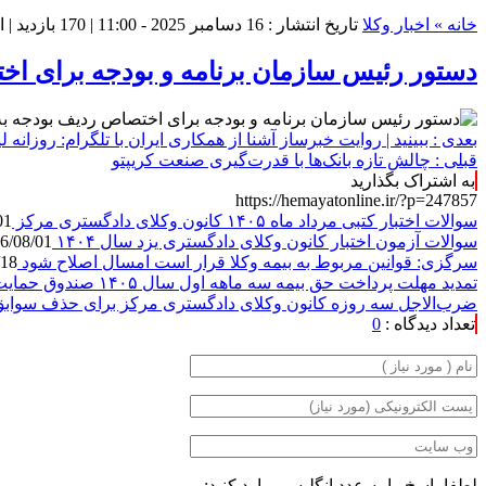
خانه »
اخبار وکلا
تاریخ انتشار : 16 دسامبر 2025 - 11:00 |
170 بازدید
| 
دستور رئیس سازمان برنامه و بودجه برای ا
بعدی :
ببینید | روایت خبرساز آشنا از همکاری ایران با تلگرام: روزان
قبلی :
چالش تازه بانک‌ها با قدرت‌گیری صنعت کریپتو
به اشتراک بگذارید
https://hemayatonline.ir/?p=247857
سوالات اختبار کتبی مرداد ماه ۱۴۰۵ کانون وکلای دادگستری مرکز
01
سوالات آزمون اختبار کانون وکلای دادگستری یزد سال ۱۴۰۴
6/08/01
سرگزی: قوانین مربوط به بیمه وکلا قرار است امسال اصلاح شود
/18
تمدید مهلت پرداخت حق بیمه سه ماهه اول سال ۱۴۰۵ صندوق حمایت
ضرب‌الاجل سه روزه کانون وکلای دادگستری مرکز برای حذف سوابق
تعداد دیدگاه :
0
لطفا پاسخ را به عدد انگلیسی وارد کنید: