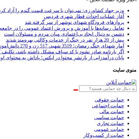
وزیر جهاد کشاورزی: نمی‌توان با سرعت قیمت گندم را آزاد کرد
آغاز عملیات احداث قطار شهری فردیس
پروازهای فرودگاه شهدای نوشهر از سر گرفته شد
تعامل رسانه‌ها با آموزش و پرورش اعتماد عمومی را در جامعه
دشمن به دنبال ایجاد بی‌اعتمادی میان مردم و مسئولان است
بیش از 20 هزار نفر در جنگ از خدمات وکالتی بهره‌مند شدند
آمار شهدای جنگ رمضان؛ 3519 شهید، 517 زن و 270 دانش‌آموز
اگر بارنامه صادر نشود یا کد سباف مشکل داشته باشد، تکلی
پایان درآمدزایی از بازنشر محتوا در ایکس؛ پاداش به محتوای او
منوی سایت
حمایت حقوقی
حمایت اجتماعی
حمایت مالی
حمایت سیاسی
حمایت تجاری
حمایت عمومی
حمایت از کسب‌وکار