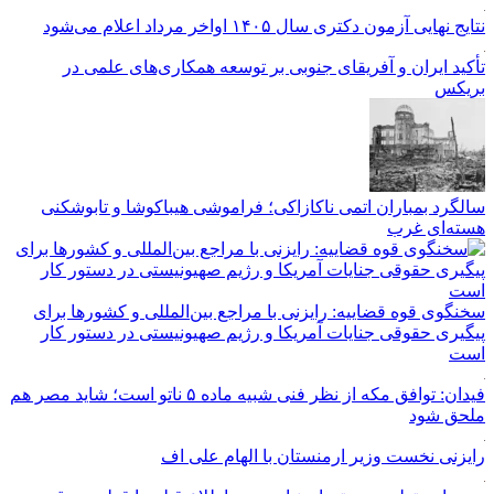
نتایج نهایی آزمون دکتری سال ۱۴۰۵ اواخر مرداد اعلام می‌شود
تأکید ایران و آفریقای جنوبی بر توسعه همکاری‌های علمی در
بریکس
سالگرد بمباران اتمی ناکازاکی؛ فراموشی هیباکوشا و تابوشکنی
هسته‌ای غرب
سخنگوی قوه قضاییه: رایزنی‌ با مراجع بین‌المللی و کشور‌ها برای
پیگیری حقوقی جنایات آمریکا و رژیم صهیونیستی در دستور کار
است
فیدان: توافق مکه از نظر فنی شبیه ماده ۵ ناتو است؛ شاید مصر هم
ملحق شود
رایزنی نخست وزیر ارمنستان با الهام علی اف