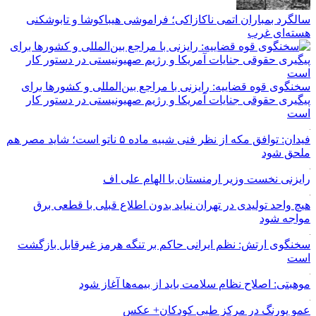
سالگرد بمباران اتمی ناکازاکی؛ فراموشی هیباکوشا و تابوشکنی
هسته‌ای غرب
سخنگوی قوه قضاییه: رایزنی‌ با مراجع بین‌المللی و کشور‌ها برای
پیگیری حقوقی جنایات آمریکا و رژیم صهیونیستی در دستور کار
است
فیدان: توافق مکه از نظر فنی شبیه ماده ۵ ناتو است؛ شاید مصر هم
ملحق شود
رایزنی نخست وزیر ارمنستان با الهام علی اف
هیچ واحد تولیدی در تهران نباید بدون اطلاع قبلی با قطعی برق
مواجه شود
سخنگوی ارتش: نظم ایرانی حاکم بر تنگه هرمز غیرقابل بازگشت
است
موهبتی: اصلاح نظام سلامت باید از بیمه‌ها آغاز شود
عمو پورنگ در مرکز طبی کودکان+ عکس