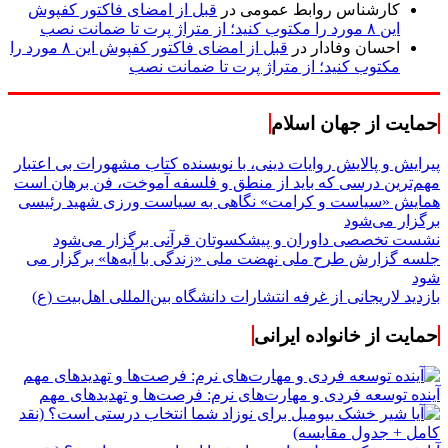
کارشناس روابط عمومی
در
قبل از امضای فاکتور کفپوش
این ۸ مورد را مکتوب کنید؛ از متراژ پرت تا ضمانت نصب
احسان وفادار
در
قبل از امضای فاکتور کفپوش این ۸ مورد را
مکتوب کنید؛ از متراژ پرت تا ضمانت نصب
حمایت از جهان اسلام
پیرایش و پالایش روایات دینی، با نویسنده کتاب مشهورات بی اعتبار
مهم‌ترین درسی که باید از منطق و فلسفه آموخت، فن برهان است
همایش «سیاست و کرامت» نگاهی به سیاست ورزی شهید رئیسی
برگزار می‌شود
نشست تخصصی داوران و پیشکسوتان قرآنی برگزار می‌شود
جلسه گزارش طرح ملی نهضت ملی «زندگی با آیه‌ها» برگزار می
شود
بازدید لاریجانی از غرفه انتشارات دانشگاه بین‌المللی اهل‌بیت (ع)
حمایت از خانواده ایرانی
آینده توسعه فردی و مهارت‌های نرم: فرصت‌ها و تهدیدهای مهم