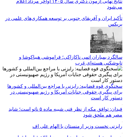
نتایج نهایی آزمون دکتری سال ۱۴۰۵ اواخر مرداد اعلام
می‌شود
تأکید ایران و آفریقای جنوبی بر توسعه همکاری‌های علمی در
بریکس
سالگرد بمباران اتمی ناکازاکی؛ فراموشی هیباکوشا و
تابوشکنی هسته‌ای غرب
سخنگوی قوه قضاییه: رایزنی‌ با مراجع بین‌المللی و کشور‌ها
برای پیگیری حقوقی جنایات آمریکا و رژیم صهیونیستی در
دستور کار است
فیدان: توافق مکه از نظر فنی شبیه ماده ۵ ناتو است؛ شاید
مصر هم ملحق شود
رایزنی نخست وزیر ارمنستان با الهام علی اف