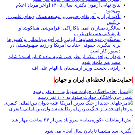
نتایج نهایی آزمون دکتری سال ۱۴۰۵ اواخر مرداد اعلام
می‌شود
تأکید ایران و آفریقای جنوبی بر توسعه همکاری‌های علمی در
بریکس
سالگرد بمباران اتمی ناکازاکی؛ فراموشی هیباکوشا و
تابوشکنی هسته‌ای غرب
سخنگوی قوه قضاییه: رایزنی‌ با مراجع بین‌المللی و کشور‌ها
برای پیگیری حقوقی جنایات آمریکا و رژیم صهیونیستی در
دستور کار است
فیدان: توافق مکه از نظر فنی شبیه ماده ۵ ناتو است؛ شاید
مصر هم ملحق شود
رایزنی نخست وزیر ارمنستان با الهام علی اف
حمایت‌های لحظه‌ای ایران و جهان
شمار جان‌باختگان حوادث سئوتا به ۱۰۰ نفر رسید
مرحله‎ای جدید از جنگ دیرین آمریکا علیه دیوان بین‌المللی کیفری
آتش ارتفاعات «کوره‌میانه» سروآباد پس از ۲۴ ساعت مهار شد
آبگیری سد مشمپا تا پایان سال آنجام می شود