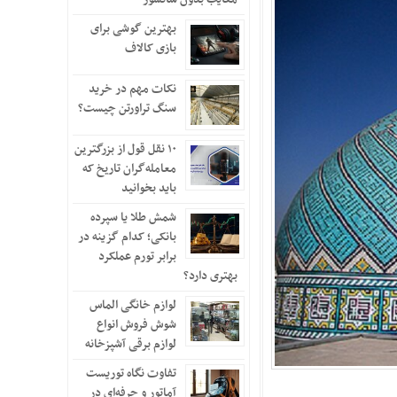
بهترین گوشی برای
بازی کالاف
نکات مهم در خرید
سنگ تراورتن چیست؟
۱۰ نقل قول از بزرگترین
معامله‌گران تاریخ که
باید بخوانید
شمش طلا یا سپرده
بانکی؛ کدام گزینه در
برابر تورم عملکرد
بهتری دارد؟
لوازم خانگی الماس
شوش فروش انواع
لوازم برقی آشپزخانه
تفاوت نگاه توریست
آماتور و حرفه‌ای در