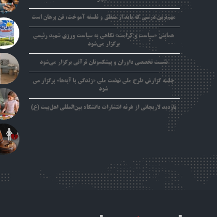
مهم‌ترین درسی که باید از منطق و فلسفه آموخت، فن برهان است
همایش «سیاست و کرامت» نگاهی به سیاست ورزی شهید رئیسی
برگزار می‌شود
نشست تخصصی داوران و پیشکسوتان قرآنی برگزار می‌شود
جلسه گزارش طرح ملی نهضت ملی «زندگی با آیه‌ها» برگزار می
شود
بازدید لاریجانی از غرفه انتشارات دانشگاه بین‌المللی اهل‌بیت (ع)