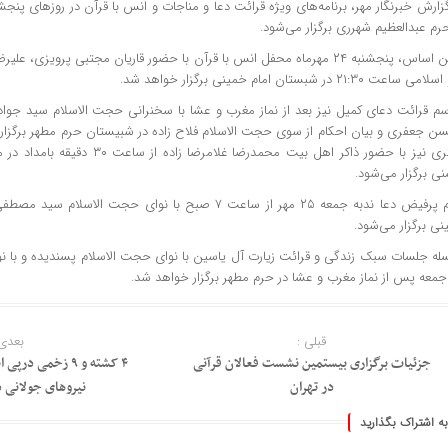
رم عبدالعظیم شهرری برگزار می‌شود.
براین اساس، پنجشنبه ۲۴ مهرماه محفل انس با قرآن با حضور قاریان مجتبی پرویزی
 ساعت ۲۱:۳۰ در شبستان امام خمینی برگزار خواهد شد.
سم قرائت دعای کمیل نیز بعد از نماز مغرب و عشا با سخنرانی حجت الاسلام سید جوا
ن جعفری و بیان احکام از سوی حجت الاسلام فلاح زاده در شبیستان حرم مطهر برگزا
دیگری نیز با حضور ذاکر اهل بیت محمدرضا غ
ی برگزار می‌شود.
ض دعا ندبه جمعه ۲۵ مهر از ساعت ۷ صبح با نوای حجت الاسلام سید مصطفی
ی برگزار می‌شود.
له جلسات سبک زندگی و قرائت زیارت آل یاسین با نوای حجت الاسلام پسندیده و با ن
جمعه پس از نماز مغرب و عشا در حرم مطهر برگزار خواهد شد.
قبلی :
بعدی 
جزئیات برگزاری بیستمین نشست فعالان قرآنی
۴ کشته و ۹ زخمی د
در تهران
نیروهای جولانی 
به اشتراک بگذارید