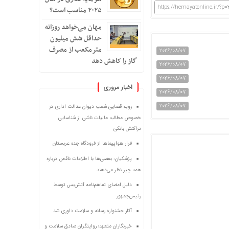
https://hemayatonline.ir/?p=
۲۰۲۵ مناسب است؟
مهان می‌خواهد روزانه
حداقل شش میلیون
مترمکعب از مصرف
2026/08/07
گاز را کاهش دهد
2026/08/07
2026/08/07
اخبار مروری
2026/08/07
2026/08/07
رویه قضایی شعب دیوان عدالت اداری در
خصوص مطالبه مالیات ناشی از شناسایی
تراکنش بانکی
فرار هواپیماها از فرودگاه جده عربستان
پزشکیان: بعضی‌ها با اطلاعات ناقص درباره
همه چیز نظر می‌دهند
دلیل امضای تفاهم‌نامه آتش‌بس توسط
رئیس‌جمهور
آثار جشنواره رسانه و سلامت داوری شد
خبرنگاران متعهد؛ روایتگران صادق سلامت و