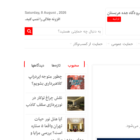
 فرودگاه جده عربستان
Saturday, 8 August , 2026
ادامه ...
افزونه جلالی را نصب کنید.
حمایت عمومی
حمایت از کسب‌وکار
محبوب
تازه‌ها
دیدگاهها
چطور متوجه ایردراپ
کلاهبرداری بشویم؟
نقش چراغ توکار در
نورپردازی سقف کاذب
آیا هتل نور حیات
تهران واقعا ۵ ستاره
است؟ بررسی مزایا و
معایب بدون سانسور