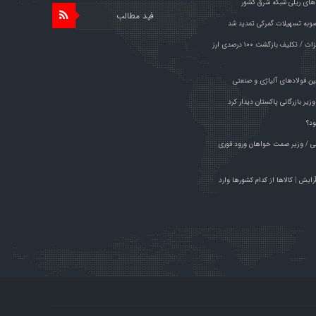
های ریلی شبکه شرق کشور
فید مطالب
وبه تسهیلات گمرکی تمدید شد
خبر مهم برای صادرکنندگان فولاد و فلزات / تکلیف بازگشت ۱۰۰ درصدی ارز
ین فولادهای آلیاژی و صنعتی
یر بازرگانی پاکستان دیدار کرد
ود؟
راچی / وزیر صمت خواهان ورود فوری
م آرایش | کالاها از کدام کشورها وارد