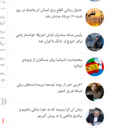
در ح
جدول زمانی قطع برق استان کرمانشاه در روز
شنبه ۱۷ مرداد منتشر شد
آرزو اسلامی
مرا
رئیس ستاد مشترک ارتش آمریکا خواستار راهی
محس
برای خروج از جنگ با ایران شد
حسن
مرام پرفی
محدودیت اسپانیا برای مسافران از ورودی
خمین
ایتالیا
سلس
روز 
آخرین خبر از روند توسعه زیرساخت‌های ریلی
شبکه شرق کشور
زمان آن فرا رسیده که به خود متکی باشیم و
برادری واقعی را در پیش گیریم