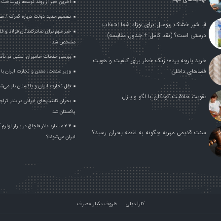
آخرین خبر از روند توسعه زیرساخت 
تصمیم جدید دولت درباره گمرک / مص
آیا شیر خشک بیومیل برای نوزاد شما انتخاب
درستی است؟ (نقد کامل + جدول مقایسه)
مشخص شد
بررسی خدمات حامیران استیل در تأم
خرید پارچه پرده؛ زنگ خطر برای کیفیت و هویت
فضاهای داخلی
وزیر صنعت، معدن و تجارت ایران با وز
قفل تجارت ایران و پاکستان باز می‌ش
تقویت خلاقیت کودکان با لگو و پازل
بحران کانتینر‌های ایرانی در بندر ک
پاکستان شد
۲.۴ میلیارد دلار قاچاق در بازار لواز
سنت قدیمی مهریه چگونه به نقطه بحران رسید؟
ایران می‌شوند؟
کارا دیلی
ظروف یکبار مصرف