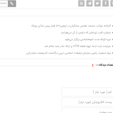
214047
کارنامه موکب مسجد مقدس جمکران در اربعین/۵۰ هزار پرس غذای روزانه
خیابان؛ قلب تپنده‌ای که دشمن از آن می‌هراسد
دوره کوتاه مدت شیعه‌شناسی برگزار می‌شود
جزئیات ثبت ادعا، تهیه نقشه UTM و ارائه مادر سند اعلام شد
پیام تسلیت رئیس سازمان تبلیغات اسلامی درپی درگذشت اندیشمند مازندرانی
تعداد دیدگاه :
0