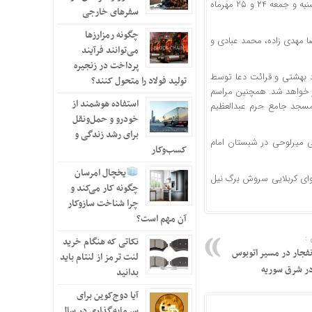
به گزارش خبرنگار مهر، برنامه‌های ویژه قرائت دعا و مناجات و انس با قرآن در روزهای پنجشنبه و جمعه ۲۴ و ۲۵ مهرماه
سفرهای خارجی
چگونه رمزارزها
، علیرضا مهدی زاده، محمد عبادی و
می‌توانند فرآیند
پرداخت در زنجیره
د بهشتی و قرائت دعا توسط
تولید فولاد را متحول کنند؟
ر خواهد شد. همچنین مراسم
استفاده هوشمند از
لامرضا زاده از ساعت ۳۰ دقیقه بامداد در مسجد جامع حرم عبدالعظیم
خودرو و حمل‌ونقل
برای رشد زندگی و
میرلوحی
در شبستان امام
کسب‌وکار
یخچال امرسان
وای کربلایی سروش برگ نیل
چگونه کار می‌کند و
چرا شناخت سازوکار
آن مهم است؟
:
نکاتی که هنگام خرید
رپی انفجار در مسیر اتوبوس
لنت ترمز از لنتام باید
در شرق سوریه
بدانید
آیا دوج‌کوین برای
سرمایه‌گذاری در سال