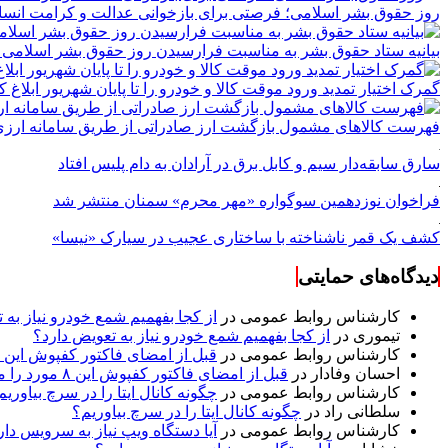
روز حقوق بشر اسلامی؛ فرصتی برای بازخوانی عدالت و کرامت انسا
بیانیه ستاد حقوق بشر به مناسبت فرارسیدن روز حقوق بشر اسلامی 
گمرک اختیار تمدید ورود موقت کالا و خودرو را تا پایان شهریور ابلاغ ک
فهرست کالاهای مشمول بازگشت ارز صادراتی از طریق سامانه ارزی 
سارق سابقه‌دار سیم و کابل برق در آرادان به دام پلیس افتاد
فراخوان نوزدهمین سوگواره «مهر محرم» سمنان منتشر شد
کشف یک قمر ناشناخته با ساختاری عجیب در سیارک «نیسا»
دیدگاه‌های حمایتی
کارشناس روابط عمومی
در
از کجا بفهمیم شمع خودرو نیاز به 
تیموری
در
از کجا بفهمیم شمع خودرو نیاز به تعویض دارد؟
کارشناس روابط عمومی
در
قبل از امضای فاکتور کفپوش این ۸ مورد را مکتوب کنید؛ از متراژ پرت تا ضمانت نصب
احسان وفادار
در
قبل از امضای فاکتور کفپوش این ۸ مورد را مکتوب کنید؛ از متراژ پرت تا ضمانت نصب
کارشناس روابط عمومی
در
چگونه کانال ایتا را در سرچ بیاوریم
سلطانی راد
در
چگونه کانال ایتا را در سرچ بیاوریم؟
کارشناس روابط عمومی
در
آیا دستگاه ویپ نیاز به سرویس دار