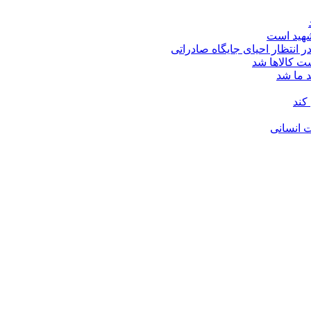
شهید است
ت کالاها شد
د ما شد
کند
 انسانی