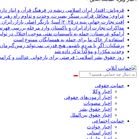
قره‌باش: اقتدار ایران اسلامی ریشه در فرهنگ قرآن و ایثار دارد
غراوی: محافل قرآنی، سنگر بصیرت، وحدت و تداوم راه رهبر 
افت تجارت جهانی پنبه در۲۰۲۵| آسیا; بازیگر اصلی بازار، ایران در انتظار احیای جایگاه صادراتی
مذاکرات تجارت آزاد ایران و پاکستان وارد مرحله بررسی فهرس
آرامکو عربستان: حمله به تأسیسات نفتی موجب اختلال در تولی
استفاده از خاک ما برای حمله به همسایگان ممنوع است
پزشکیان: اگر با مردم باشیم، هیچ قدرتی نمی‌تواند زمین‌گیرمان 
وحدت مکرّراً و مؤکّداً تذکر داده شد
روز حقوق بشر اسلامی؛ فرصتی برای بازخوانی عدالت و کرامت
حمایت حقوقی
اخبار وکلا
اخبار آزمون‌های حقوقی
اخبار مصوبات
اخبار حقوق بشر
اخبار حقوق بین‌الملل
حمایت اجتماعی
اخبار حوادث
اخبار استانی
اخبار خانواده