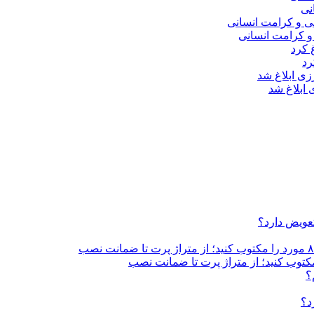
نی
و کرامت انسانی
رد
ابلاغ شد
تعویض دارد؟
؟
د؟