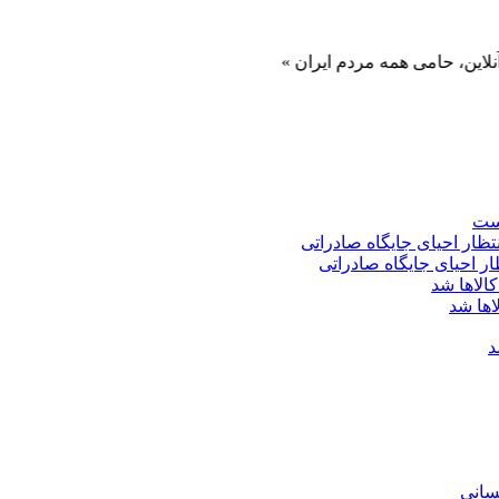
می همه مردم ایران »
است
اها شد
د