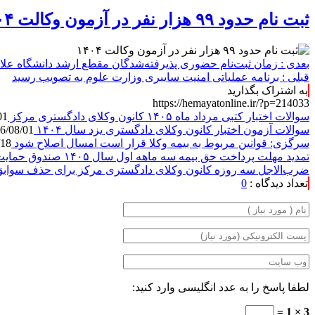
ثبت نام حدود ۹۹ هزار نفر در آزمون وکالت ۱۴۰۴
بعدی :
زمان ثبت‌نام حضوری پذیرفته‌شدگان مقطع ارشد دانشگاه علام
قبلی :
برنامه عملیاتی امنیت سایبری وزارت علوم به تصویب رسید
به اشتراک بگذارید
https://hemayatonline.ir/?p=214033
سوالات اختبار کتبی مرداد ماه ۱۴۰۵ کانون وکلای دادگستری مرکز
01
سوالات آزمون اختبار کانون وکلای دادگستری یزد سال ۱۴۰۴
6/08/01
سرگزی: قوانین مربوط به بیمه وکلا قرار است امسال اصلاح شود
/18
تمدید مهلت پرداخت حق بیمه سه ماهه اول سال ۱۴۰۵ صندوق حمایت
ضرب‌الاجل سه روزه کانون وکلای دادگستری مرکز برای حذف سوابق
تعداد دیدگاه :
0
لطفا پاسخ را به عدد انگلیسی وارد کنید:
3 × 1 =