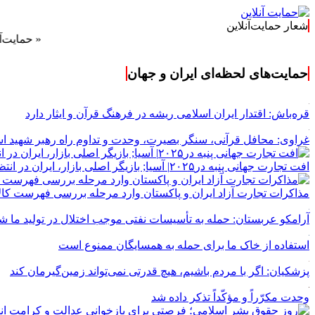
شعار حمایت‌آنلاین
« حمایت‌آنلاین، حا
حمایت‌های لحظه‌ای ایران و جهان
قره‌باش: اقتدار ایران اسلامی ریشه در فرهنگ قرآن و ایثار دارد
غراوی: محافل قرآنی، سنگر بصیرت، وحدت و تداوم راه رهبر شهید 
افت تجارت جهانی پنبه در۲۰۲۵| آسیا; بازیگر اصلی بازار، ایران در انتظار احیای جایگاه صادراتی
مذاکرات تجارت آزاد ایران و پاکستان وارد مرحله بررسی فهرست کال
آرامکو عربستان: حمله به تأسیسات نفتی موجب اختلال در تولید ما ش
استفاده از خاک ما برای حمله به همسایگان ممنوع است
پزشکیان: اگر با مردم باشیم، هیچ قدرتی نمی‌تواند زمین‌گیرمان کند
وحدت مکرّراً و مؤکّداً تذکر داده شد