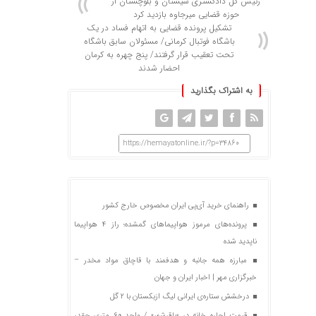
رئیس کل دادگستری سیستان و بلوچستان از
حوزه قضایی میرجاوه بازدید کرد
تشکیل پرونده قضایی به اتهام فساد در یک
باشگاه فوتبال کرمانی/ مسئولان سابق باشگاه
تحت تعقیب قرار گرفتند/ پنج چهره به کرمان
احضار شدند
به اشتراک بگذارید
https://hemayatonline.ir/?p=34860
راهنمای خرید آی‌پی ایران مخصوص خارج کشور
پرونده‌های مرموز هواپیماهای گمشده؛ راز ۴ هواپیما
ناپدید شده
مبارزه همه جانبه و هدفمند با قاچاق مواد مخدر –
خبرگزاری مهر | اخبار ایران و جهان
درخشش ستاره‌ی ایرانی لیگ ازبکستان با ۲ گل
قیمت اجاره خانه در «باقرشهر» / واحد ۶۰ متری چقدر