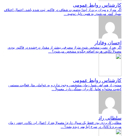
کارشناس روابط عمومی
اگر متراژ و میزان پرت از ابتدا به‌صورت شفاف در فاکتور ثبت شده باشد، احتمال اختلاف
بسیار کمتر می‌شود. به همین دلیل توصیه ...
احسان وفادار
اگر بعد از نصب مشخص شود متراژ مصرفی بیشتر از مقدار درج‌شده در فاکتور بوده،
معمولاً تکلیف هزینه اضافه چگونه مشخص می‌شود؟ ...
کارشناس روابط عمومی
ممنون از همراهی شما. زمان مشخصی وجود ندارد و به عواملی مثل فعالیت مستمر،
کیفیت محتوا و تعامل کاربران بستگی دارد. معمولاً ...
سلطانی راد
مطلب کاربردی بود. فقط یک سوال دارم؛ معمولا بعد از اعمال این نکات، چقدر زمان
می‌بره تا کانال در سرچ ایتا بهتر دیده بشه؟ ...