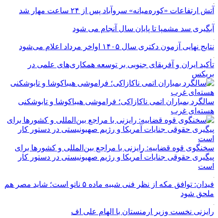
آتش ارتفاعات «کوره‌میانه» سروآباد پس از ۲۴ ساعت مهار شد
آبگیری سد مشمپا تا پایان سال آنجام می شود
نتایج نهایی آزمون دکتری سال ۱۴۰۵ اواخر مرداد اعلام می‌شود
تأکید ایران و آفریقای جنوبی بر توسعه همکاری‌های علمی در
بریکس
سالگرد بمباران اتمی ناکازاکی؛ فراموشی هیباکوشا و تابوشکنی
هسته‌ای غرب
سخنگوی قوه قضاییه: رایزنی‌ با مراجع بین‌المللی و کشور‌ها برای
پیگیری حقوقی جنایات آمریکا و رژیم صهیونیستی در دستور کار
است
فیدان: توافق مکه از نظر فنی شبیه ماده ۵ ناتو است؛ شاید مصر هم
ملحق شود
رایزنی نخست وزیر ارمنستان با الهام علی اف