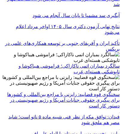
شد
آبگیری سد مشمپا تا پایان سال آنجام می شود
نتایج نهایی آزمون دکتری سال ۱۴۰۵ اواخر مرداد اعلام
می‌شود
تأکید ایران و آفریقای جنوبی بر توسعه همکاری‌های علمی در
بریکس
سالگرد بمباران اتمی ناکازاکی؛ فراموشی هیباکوشا و
تابوشکنی هسته‌ای غرب
سخنگوی قوه قضاییه: رایزنی‌ با مراجع بین‌المللی و کشور‌ها
برای پیگیری حقوقی جنایات آمریکا و رژیم صهیونیستی در
دستور کار است
فیدان: توافق مکه از نظر فنی شبیه ماده ۵ ناتو است؛ شاید
مصر هم ملحق شود
رایزنی نخست وزیر ارمنستان با الهام علی اف