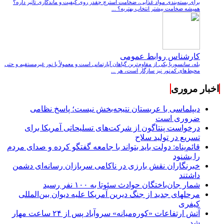
برای بسته‌بندی مواد غذایی، ضخامت استرچ چقدر روی کیفیت و ماندگاری تأثیر داره؟
همیشه ضخامت بیشتر انتخاب بهتریه؟ ...
کارشناس روابط عمومی
بله، سانسوریا یکی از مقاوم‌ترین گیاهان آپارتمانی است و معمولاً با نور غیرمستقیم و حتی
محیط‌های کم‌نور نیز سازگار است، هر ...
اخبار مروری
دیپلماسی با عربستان نتیجه‌بخش نیست؛ پاسخ نظامی
ضروری است
درخواست پنتاگون از شرکت‌های تسلیحاتی آمریکا برای
تسریع در تولید سلاح
قائم‌پناه: دولت باید بتواند با جامعه گفتگو کرده و صدای مردم
را بشنود
خبرنگاران نقش بارزی در ناکامی سربازان رسانه‌ای دشمن
داشتند
شمار جان‌باختگان حوادث سئوتا به ۱۰۰ نفر رسید
مرحله‎ای جدید از جنگ دیرین آمریکا علیه دیوان بین‌المللی
کیفری
آتش ارتفاعات «کوره‌میانه» سروآباد پس از ۲۴ ساعت مهار
شد