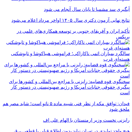
آبگیری سد مشمپا تا پایان سال آنجام می شود
نتایج نهایی آزمون دکتری سال ۱۴۰۵ اواخر مرداد اعلام می‌شود
تأکید ایران و آفریقای جنوبی بر توسعه همکاری‌های علمی در
بریکس
سالگرد بمباران اتمی ناکازاکی؛ فراموشی هیباکوشا و تابوشکنی
هسته‌ای غرب
سخنگوی قوه قضاییه: رایزنی‌ با مراجع بین‌المللی و کشور‌ها برای
پیگیری حقوقی جنایات آمریکا و رژیم صهیونیستی در دستور کار
است
فیدان: توافق مکه از نظر فنی شبیه ماده ۵ ناتو است؛ شاید مصر هم
ملحق شود
رایزنی نخست وزیر ارمنستان با الهام علی اف
هیچ واحد تولیدی در تهران نباید بدون اطلاع قبلی با قطعی برق