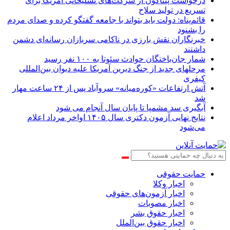
درخواست پنتاگون از شرکت‌های تسلیحاتی آمریکا برای
تسریع در تولید سلاح
قائم‌پناه: دولت باید بتواند با جامعه گفتگو کرده و صدای مردم
را بشنود
خبرنگاران نقش بارزی در ناکامی سربازان رسانه‌ای دشمن
داشتند
شمار جان‌باختگان حوادث سئوتا به ۱۰۰ نفر رسید
مرحله‎ای جدید از جنگ دیرین آمریکا علیه دیوان بین‌المللی
کیفری
آتش ارتفاعات «کوره‌میانه» سروآباد پس از ۲۴ ساعت مهار
شد
آبگیری سد مشمپا تا پایان سال آنجام می شود
نتایج نهایی آزمون دکتری سال ۱۴۰۵ اواخر مرداد اعلام
می‌شود
حمایت حقوقی
اخبار وکلا
اخبار آزمون‌های حقوقی
اخبار مصوبات
اخبار حقوق بشر
اخبار حقوق بین‌الملل