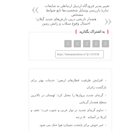
تغییر مدیر فرودگاه اردبیل ارتباطی به شایعات
ندارد| بازرسی وسایل شخصیت‌ها تابع ضوابط
مشخص
هشدار نارنجی درپی بارش‌های شدید گیلان؛
احتمال وقوع سیلاب و رانش زمین
به اشتراک بگذارید
https://hemayatonline.ir/?p=214158
افزایش ظرفیت قطارهای اربعین؛ خدمات بهتر برای
بازگشت زائران
گرمای شدید پروازها را مختل کرد؛ لهستان در بالاترین
سطح هشدار گرمایی
تداوم گرمای شدید در نوار غربی و جنوب غرب؛ نجف و
کربلا در آستانه ۵۰ درجه
خبر خوش برای پایتخت نشینان| هوا خنک می شود