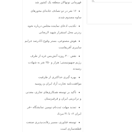
قهرمانی نونهالان منطقه یک کشور شد
۱۶ نفر در دو تصادف جاده‌ای محورهای
ساوه مصدوم شدند
تکذیب ادعای نماینده مجلس درباره نحوه
ردزنی محل استقرار شهید لاریجانی
هوش مصنوعی، بستر وقوع 55درصد جرایم
سایبری آفریقاست
نقض ۳۰۰ روزه آتش‌بس غزه از طرف
رژیم صهیونیستی؛ هزار و ۲۵۰ نفر به شهادت
رسیدند
بهره گیری حداکثری از ظرفیت
موافقت‌نامه تجارت آزاد ایران و روسیه
تأکید بر توسعه همکاری‌های تجاری، معدنی
و ترانزیتی ایران و قرقیزستان
تمدید مهلت ثبت‌نام دومین نمایشگاه «فر
ایران ۲» تا ۳۱ مرداد
توسعه فناوری، مسیر رقابت‌پذیری صنعت
قطعه‌سازی است