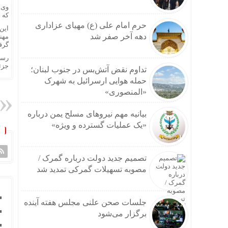
وی 
که ا
حرم امام علی (ع) مهیای عزاداری
این
دهه آخر صفر شد
مهن
گرف
رسا
جزئ
تداوم نقض آتش‌بس در جنوب لبنان؛
حمله هوایی ارسرائیل به شهرک
«المنصوری»
بیانیه مهم نیروهای مسلح یمن درباره
«یک عملیات گسترده و ویژه»
تصمیم جدید دولت درباره گمرک /
مصوبه تسهیلات گمرکی تمدید شد
جلسات صحن علنی مجلس هفته آینده
برگزار می‌شود