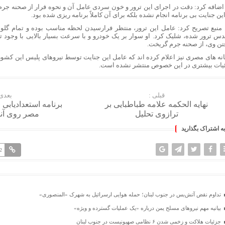
اضافه کرد: دقت در اجرای این ترور و خون سردی عامل آن و
نحوه
فرار از
صحنه جرم 
ین جنایت بی برنامه انجام
نشده
بلکه برای آن کاملاً برنامه
ریزی
شده بود.
 منبع تصریح کرد: عامل این ترور، منتظر فرارسیدن لحظه مناسب بوده و تمام گلو
دس ترور شده، شلیک کرد. او سوار بر یک خودرو و با سرعت بسیار بالایی با وجود 
تن وی، از صحنه جرم گریخت.
نه های مصری نیز اعلام کرده اند که عامل این جنایت توسط نیروهای پلیس این کشو
یات بیشتری در این خصوص منتشر نشده است.
قبلی :
بعدی 
نهایه الحکمه علامه طباطبایی بر
برنامه استعدادیابی
ترازوی تحلیل
مصر روی آنت
به اشتراک بگذارید
2
تداوم نقض آتش‌بس در جنوب لبنان؛ حمله هوایی ارسرائیل به شهرک «المنصوری»
بیانیه مهم نیروهای مسلح یمن درباره «یک عملیات گسترده و ویژه»
جزئیات هلاکت و زخمی شدن ۶ نظامی صهیونیست در جنوب لبنان