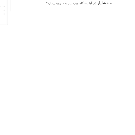
خشایار
در
آیا دستگاه ویپ نیاز به سرویس دارد؟
د
پ
پ