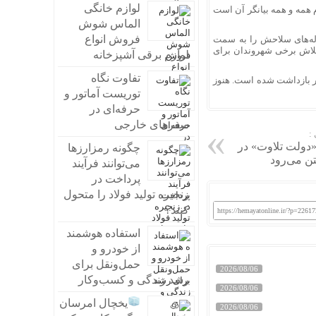
لوازم خانگی
همه و همه بیانگر آن است
الماس شوش
فروش انواع
له‌های سلاحش را به
سمت
تلاش برخی شهروندان برای
لوازم برقی آشپزخانه
تفاوت نگاه
ر بازداشت شده است. هنوز
توریست آماتور و
حرفه‌ای در
سفرهای خارجی
:
 «دولت تلاوت» در
چگونه رمزارزها
ن می‌رود
می‌توانند فرآیند
پرداخت در
زنجیره تولید فولاد را متحول
کنند؟
https://hemayatonline.ir/?p=22617
استفاده هوشمند
از خودرو و
حمل‌ونقل برای
2026/08/06
رشد زندگی و کسب‌وکار
2026/08/06
یخچال امرسان
2026/08/06