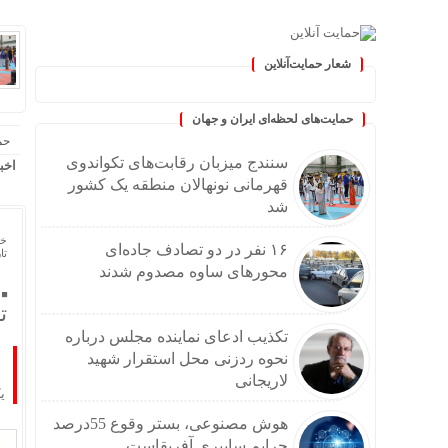
شعار حمایت‌آنلاین
ان »
حمایت‌های لحظه‌ای ایران و جهان
حم
سنندج میزبان رقابت‌های تکواندوی
اخب
قهرمانی نونهالان منطقه یک کشور
شد
خا
۱۶ نفر در دو تصادف جاده‌ای
تاریخ
محورهای ساوه مصدوم شدند
ت
تکذیب ادعای نماینده مجلس درباره
نحوه ردزنی محل استقرار شهید
لاریجانی
ی
هوش مصنوعی، بستر وقوع 55درصد
جرایم سایبری آفریقاست