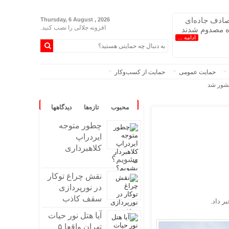
 تصادف جاده‌ای
Thursday, 6 August , 2026
افزونه جلالی را نصب کنید.
 مصدوم شدند
ادامه ...
حمایت عمومی
حمایت از کسب‌وکار
کشور شد
محبوب
تازه‌ها
دیدگاهها
 لاریجانی
چطور متوجه
ایردراپ
وسیه
کلاهبرداری
قیزستان
بشویم؟
نقش چراغ توکار
در نورپردازی
سقف کاذب
ر داد.
آیا هتل نور حیات
تهران واقعا ۵