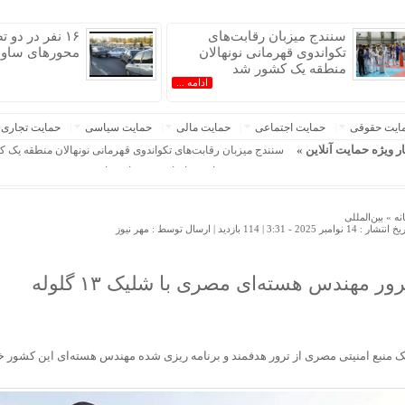
سنندج میزبان رقابت‌های
۱۶ نفر در دو
تکواندوی قهرمانی نونهالان
محورهای ساوه
منطقه یک کشور شد
ادامه ...
ایت حقوقی
حمایت اجتماعی
حمایت مالی
حمایت سیاسی
حمایت تجاری
ار ویژه حمایت آنلاین »
سنندج میزبان رقابت‌های تکواندوی قهرمانی نونهالان منطقه یک 
۱۶ نفر در دو تصادف جاده‌ای محورهای ساوه مصدوم شدند
تکذیب ادعای نماینده مجلس درباره نحوه ردزنی محل استقرار شهید
هوش مصنوعی، بستر وقوع 55درصد جرایم سایبری آفریقاست
نه »
بین‌المللی
 انتشار : 14 نوامبر 2025 - 3:31 |
114 بازدید
| ارسال توسط :
مهر نیوز
نقض ۳۰۰ روزه آتش‌بس غزه از طرف رژیم صهیونیستی؛ هزار و ۲۵۰ نفر به شهادت رسیدند
بهره گیری حداکثری از ظرفیت موافقت‌نامه تجارت آزاد ایران و ر
تأکید بر توسعه همکاری‌های تجاری، معدنی و ترانزیتی ایران و قر
رور مهندس هسته‌ای مصری با شلیک ۱۳ گلوله
تمدید مهلت ثبت‌نام دومین نمایشگاه «فر ایران ۲» تا ۳۱ مرداد
توسعه فناوری، مسیر رقابت‌پذیری صنعت قطعه‌سازی است
ک منبع امنیتی مصری از ترور هدفمند و برنامه ریزی شده مهندس هسته‌ای این کشور خب