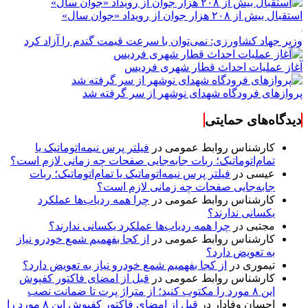
استقبال بیش از ۲۰۸ هزار جوان از رویداد «جوان سال»
وزیر جهاد کشاورزی: نمی‌توان با سرعت قیمت گندم را آزاد کرد
آغاز عملیات احداث قطار شهری فردیس
پروازهای فرودگاه شهدای نوشهر از سر گرفته شد
دیدگاه‌های حمایتی
کارشناس روابط عمومی
در
فیلتر پرس نیمه‌اتوماتیک یا
تمام‌اتوماتیک؛ ربات جابه‌جایی صفحات چه زمانی لازم است؟
عیسی
در
فیلتر پرس نیمه‌اتوماتیک یا تمام‌اتوماتیک؛ ربات
جابه‌جایی صفحات چه زمانی لازم است؟
کارشناس روابط عمومی
در
چرا همه ردیاب‌ها عملکرد
یکسانی ندارند؟
مجتبی
در
چرا همه ردیاب‌ها عملکرد یکسانی ندارند؟
کارشناس روابط عمومی
در
از کجا بفهمیم شمع خودرو نیاز
به تعویض دارد؟
تیموری
در
از کجا بفهمیم شمع خودرو نیاز به تعویض دارد؟
کارشناس روابط عمومی
در
قبل از امضای فاکتور کفپوش
این ۸ مورد را مکتوب کنید؛ از متراژ پرت تا ضمانت نصب
احسان وفادار
در
قبل از امضای فاکتور کفپوش این ۸ مورد را