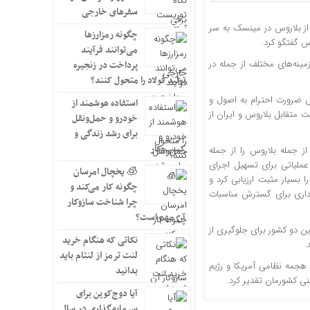
سفرهای خارجی
 از بلاروس در مینسک به سر
چگونه رمزارزها
 گفتگو کرد.
می‌توانند فرآیند
مینه‌های مختلف از جمله در
پرداخت در زنجیره
تولید فولاد را متحول کنند؟
ص ضرورت احترام به اصول و
استفاده هوشمند از
ت متقابل بلاروس و ایران از
خودرو و حمل‌ونقل
برای رشد زندگی و
کسب‌وکار
 جمله بلاروس را از جمله
عملیاتی برای تسهیل اجرای
🧊 یخچال امرسان
 بسیار مثبت ارزیابی کرد و
چگونه کار می‌کند و
رداری برای گسترش مناسبات
چرا شناخت سازوکار
آن مهم است؟
ین دو کشور برای جلوگیری از
نکاتی که هنگام خرید
.
لنت ترمز از لنتام باید
هجمه نظامی آمریکا و رژیم
بدانید
ی کشورمان تقدیر کرد.
آیا دوج‌کوین برای
سرمایه‌گذاری در سال