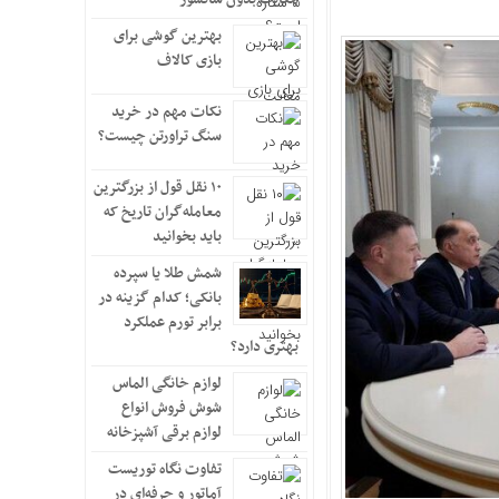
بهترین گوشی برای
بازی کالاف
نکات مهم در خرید
سنگ تراورتن چیست؟
۱۰ نقل قول از بزرگترین
معامله‌گران تاریخ که
باید بخوانید
شمش طلا یا سپرده
بانکی؛ کدام گزینه در
برابر تورم عملکرد
بهتری دارد؟
لوازم خانگی الماس
شوش فروش انواع
لوازم برقی آشپزخانه
تفاوت نگاه توریست
آماتور و حرفه‌ای در