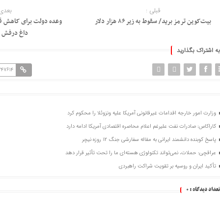
قبلی :
بعدی 
بیت‌کوین ترمز برید/ سقوط به زیر ۸۶ هزار دلار
وعده دولت برای کاهش ق
داغ درفش ب
به اشتراک بگذارید
247614
وزارت امور خارجه اقدامات غیرقانونی آمریکا علیه ونزوئلا را محکوم کرد
کاراکاس: صادرات نفت علیرغم اعلام محاصره اقتصادی آمریکا ادامه دارد
پاسخ کوبنده دانشمند ایرانی به مقاله سفارشی جنگ ۱۲ روزه نیچر
عراقچی: حملات، نمی‌تواند تکنولوژی هسته‌ای ما را تحت تأثیر قرار دهد
تأکید ایران و روسیه بر تقویت شراکت راهبردی
تعداد دیدگاه :
0