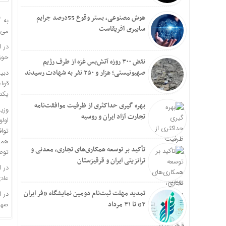
هوش مصنوعی، بستر وقوع 55درصد جرایم
به 
سایبری آفریقاست
می‌ب
در 
حوزه
نقض ۳۰۰ روزه آتش‌بس غزه از طرف رژیم
صهیونیستی؛ هزار و ۲۵۰ نفر به شهادت رسیدند
دبی
قواع
یکدی
بهره گیری حداکثری از ظرفیت موافقت‌نامه
وزی
تجارت آزاد ایران و روسیه
اول
توا
همک
تأکید بر توسعه همکاری‌های تجاری، معدنی و
توص
ترانزیتی ایران و قرقیزستان
در ا
عاد
تمدید مهلت ثبت‌نام دومین نمایشگاه «فر ایران
در 
۲» تا ۳۱ مرداد
صهی