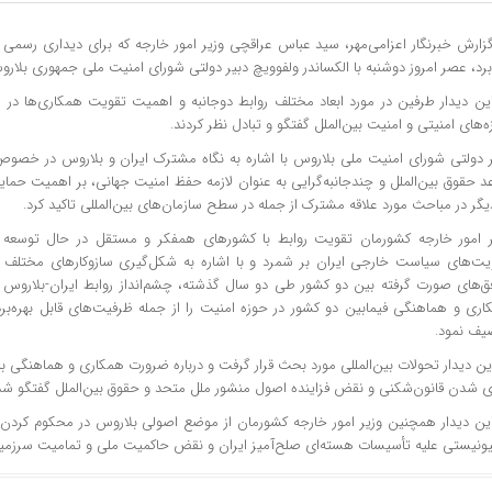
گزارش خبرنگار اعزامی‌مهر، سید عباس عراقچی وزیر امور خارجه که برای دیداری رسمی
رد، عصر امروز دوشنبه با الکساندر
ولفوویچ
دبیر دولتی شورای امنیت ملی جمهوری بلاروس
این دیدار طرفین در مورد ابعاد مختلف روابط دوجانبه و اهمیت تقویت همکاری‌ها در ز
‌های امنیتی و امنیت بین‌الملل گفتگو و تبادل نظر کردند.
ر دولتی شورای امنیت ملی بلاروس با اشاره به نگاه مشترک ایران و بلاروس در خصو
د حقوق بین‌الملل و چندجانبه‌گرایی به عنوان لازمه حفظ امنیت جهانی، بر اهمیت حمای
گر در مباحث مورد علاقه مشترک از جمله در سطح سازمان‌های بین‌المللی تاکید کرد.
ر امور خارجه کشورمان تقویت روابط با کشورهای همفکر و مستقل در حال توسعه از
ویت‌های سیاست خارجی ایران بر شمرد و با اشاره به شکل‌گیری سازوکارهای مختلف 
فق‌های صورت گرفته بین دو کشور طی دو سال گذشته، چشم‌انداز روابط ایران-بلاروس را
اری و هماهنگی فیمابین دو کشور در حوزه امنیت را از جمله ظرفیت‌های قابل بهره‌ب
یف نمود.
ین دیدار تحولات بین‌المللی مورد بحث قرار گرفت و درباره ضرورت همکاری و هماهنگی ب
ی شدن قانون‌شکنی و نقض فزاینده اصول منشور ملل متحد و حقوق بین‌الملل گفتگو شد
این دیدار همچنین وزیر امور خارجه کشورمان از موضع اصولی بلاروس در محکوم کردن 
ونیستی علیه تأسیسات هسته‌ای صلح‌آمیز ایران و نقض حاکمیت ملی و تمامیت سرزمین