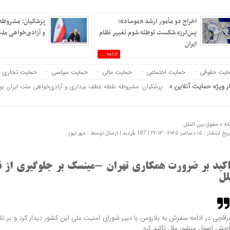
اخراج دو مأمور ارشد «موساد»؛
پزشکیان: مشروطه
پس‌لرزه شکست توطئه شوم تغییر نظام
و آزادی‌خواهی ملت
ایران
ادامه ...
ایت حقوقی
حمایت اجتماعی
حمایت مالی
حمایت سیاسی
حمایت تجاری
ار ویژه حمایت آنلاین »
پزشکیان: مشروطه نقطه عطف بیداری و آزادی‌خواهی ملت ایران بو
نه »
حقوق بین الملل
 انتشار : 15 دسامبر 2025 - 22:13 |
| ارسال توسط :
مهر نیوز
187 بازدید
اکید بر ضرورت همکاری تهران -مینسک بر جلوگیری از 
لل
راقچی در ادامه سفرش به بلاروس با دبیر شورای امنیت ملی این کشور دیدار کرد و بر 
احش اصول منشور ملل تاکید کرد.