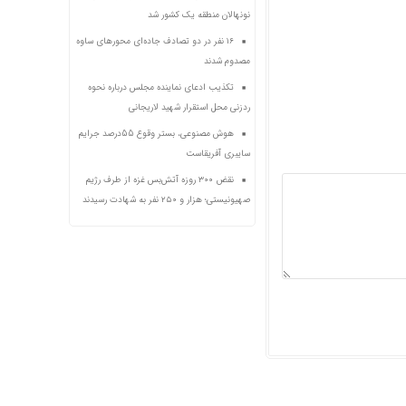
نونهالان منطقه یک کشور شد
۱۶ نفر در دو تصادف جاده‌ای محورهای ساوه
مصدوم شدند
تکذیب ادعای نماینده مجلس درباره نحوه
ردزنی محل استقرار شهید لاریجانی
هوش مصنوعی، بستر وقوع 55درصد جرایم
سایبری آفریقاست
نقض ۳۰۰ روزه آتش‌بس غزه از طرف رژیم
صهیونیستی؛ هزار و ۲۵۰ نفر به شهادت رسیدند