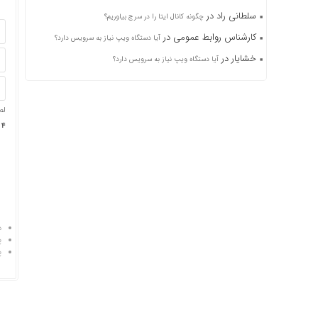
سلطانی راد
در
چگونه کانال ایتا را در سرچ بیاوریم؟
کارشناس روابط عمومی
در
آیا دستگاه ویپ نیاز به سرویس دارد؟
خشایار
در
آیا دستگاه ویپ نیاز به سرویس دارد؟
لط
4 × چهار =
د
پ
پ