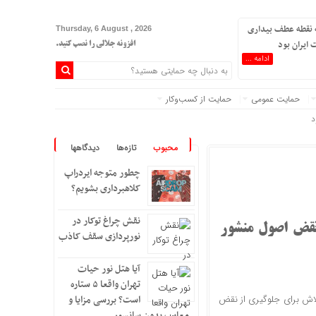
 نقطه عطف بیداری
Thursday, 6 August , 2026
 ایران بود
افزونه جلالی را نصب کنید.
ادامه ...
حمایت عمومی
حمایت از کسب‌وکار
د
محبوب
تازه‌ها
دیدگاهها
چطور متوجه ایردراپ
کلاهبرداری بشویم؟
نقش چراغ توکار در
نقض اصول منشور
نورپردازی سقف کاذب
آیا هتل نور حیات
تهران واقعا ۵ ستاره
تلاش برای جلوگیری از نقض
است؟ بررسی مزایا و
معایب بدون سانسور