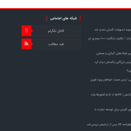
شبکه های اجتماعی
وبه تسهیلات گمرکی تمدید شد
کانال تلگرام
خبر مهم برای صادرکنندگان فولاد و فلزات / تکلیف بازگشت ۱۰۰ درصدی ارز
فید مطالب
ین فولادهای آلیاژی و صنعتی
یر بازرگانی پاکستان دیدار کرد
ود؟
راچی / وزیر صمت خواهان ورود فوری
م آرایش | کالاها از کدام کشورها وارد
مت راهی پاکستان شد/ ۱۹ محور کلیدی برای توسعه تجارت با
ظهارنامه کالا پس از ترخیص بررسی شد