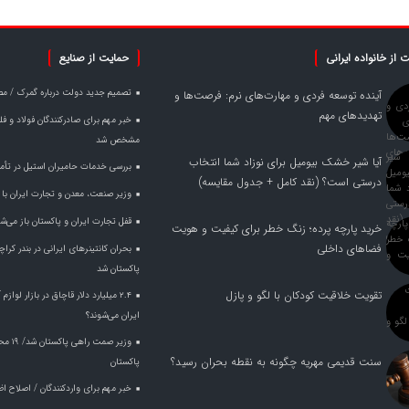
 از خانواده ایرانی
حمایت از صنایع
تصمیم جدید دولت درباره گمرک / مص
آینده توسعه فردی و مهارت‌های نرم: فرصت‌ها و
تهدیدهای مهم
مشخص شد
آیا شیر خشک بیومیل برای نوزاد شما انتخاب
بررسی خدمات حامیران استیل در تأم
درستی است؟ (نقد کامل + جدول مقایسه)
وزیر صنعت، معدن و تجارت ایران با وز
قفل تجارت ایران و پاکستان باز می‌ش
خرید پارچه پرده؛ زنگ خطر برای کیفیت و هویت
فضاهای داخلی
بحران کانتینر‌های ایرانی در بندر ک
پاکستان شد
تقویت خلاقیت کودکان با لگو و پازل
۲.۴ میلیارد دلار قاچاق در بازار لواز
ایران می‌شوند؟
وزیر ص
سنت قدیمی مهریه چگونه به نقطه بحران رسید؟
پاکستان
خبر مهم برای واردکنندگان / اصلاح ا