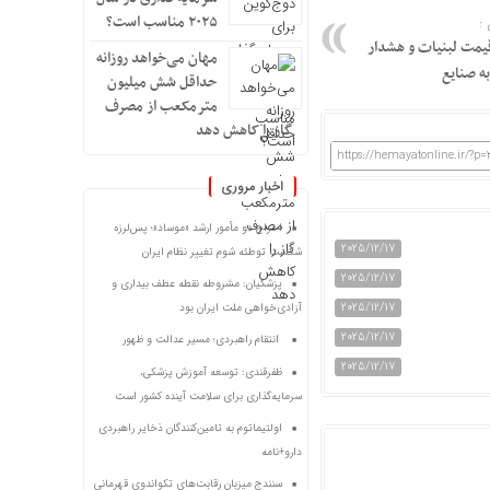
۲۰۲۵ مناسب است؟
:
یمت لبنیات و هشدار
مهان می‌خواهد روزانه
ه صنایع
حداقل شش میلیون
مترمکعب از مصرف
گاز را کاهش دهد
https://hemayatonline.ir/?p=
اخبار مروری
اخراج دو مأمور ارشد «موساد»؛ پس‌لرزه
2025/12/17
شکست توطئه شوم تغییر نظام ایران
2025/12/17
پزشکیان: مشروطه نقطه عطف بیداری و
2025/12/17
آزادی‌خواهی ملت ایران بود
2025/12/17
انتقام راهبردی؛ مسیر عدالت و ظهور
2025/12/17
ظفرقندی: توسعه آموزش پزشکی،
سرمایه‌گذاری برای سلامت آینده کشور است
اولتیماتوم به تامین‌کنندگان ذخایر راهبردی
دارو+نامه
سنندج میزبان رقابت‌های تکواندوی قهرمانی