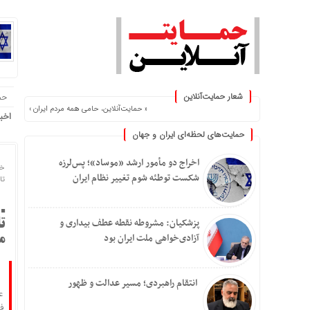
شعار حمایت‌آنلاین
حم
« حمایت‌آنلاین، حامی همه مردم ایران »
اخب
حمایت‌های لحظه‌ای ایران و جهان
اخراج دو مأمور ارشد «موساد»؛ پس‌لرزه
خا
شکست توطئه شوم تغییر نظام ایران
تاریخ
پزشکیان: مشروطه نقطه عطف بیداری و
ت
آزادی‌خواهی ملت ایران بود
م
انتقام راهبردی؛ مسیر عدالت و ظهور
ع
ف