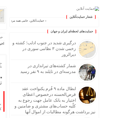
شعار حمایت‌آنلاین
« حمایت‌آنلاین، حامی همه مردم ایران »
حمایت‌های لحظه‌ای ایران و جهان
حم
درگیری شدید در جنوب ادلب؛ کشته و
اخب
زخمی شدن ۳ نظامی سوری در
دیرالزور
خا
شمار کشته‌های تیراندازی در
تاریخ
مدرسه‌ای در تایلند به ۹ نفر رسید
ت
ابطال ماده ۹ فُرم یکنواخت عقد
قرض‌الحسنه درخصوص اعطای
اختیار به بانک عامل جهت رجوع به
ب
کلّیه حساب‌های مشتری و ضامنین و
ک
نیز برداشت هرگونه مطالبات از اموال آنها