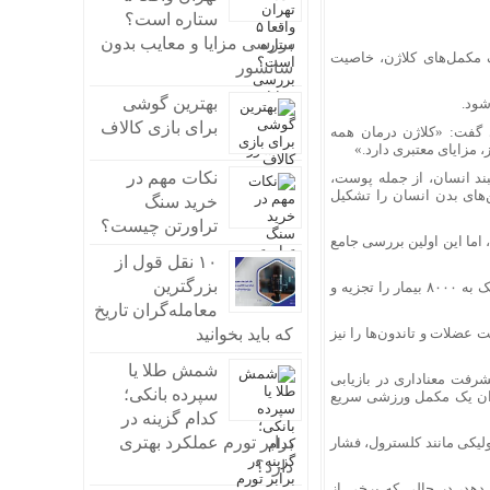
ستاره است؟
بررسی مزایا و معایب بدون
 مکمل‌های کلاژن، خاصیت
سانسور
بهترین گوشی
شود.
برای بازی کالاف
ی گفت: «کلاژن درمان همه
 مزایای معتبری دارد.»
نکات مهم در
بند انسان، از جمله پوست،
ن پروتئین تا 30 درصد از کل پروتئین‌های بدن انسان را تشکیل
خرید سنگ
تراورتن چیست؟
اما این اولین بررسی جامع
۱۰ نقل قول از
بزرگترین
برای بررسی جدید، محققان داده‌های۱۶ بررسی قبلی از ۱۱۳ آزمایش بالینی شامل نزدیک به ۸۰۰۰ بیمار را تجزیه و
معامله‌گران تاریخ
عضلات و تاندون‌ها را نیز
که باید بخوانید
شمش طلا یا
شرفت معناداری در بازیابی
سپرده بانکی؛
وان یک مکمل ورزشی سریع
کدام گزینه در
برابر تورم عملکرد بهتری
ولیکی مانند کلسترول، فشار
دارد؟
دهد، در حالی که برخی از