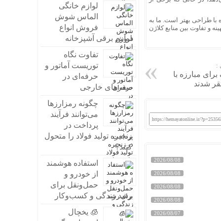
لوازم خانگی
الماس شوش
 با طراحی بهتر است. ما به
فروش انواع
نه و تفاوت بین منابع کلاژن
لوازم برقی آشپزخانه
تفاوت نگاه
توریست آماتور و
:
رای مبارزه با
حرفه‌ای در
قر شدند
سفرهای خارجی
چگونه رمزارزها
می‌توانند فرآیند
https://hemayatonline.ir/?p=25356
پرداخت در
زنجیره تولید فولاد را متحول
کنند؟
2026/08/08
استفاده هوشمند
از خودرو و
2026/08/08
حمل‌ونقل برای
2026/08/08
رشد زندگی و کسب‌وکار
2026/08/08
🧊 یخچال
2026/08/07