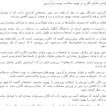
گزارش خبرنگار مهر به نقل از هلث دی نیوز، محققان گزارش دادند که با مصرف
جاعی و هیدراتاسیون پوست بهبود می‌یابد و درد و سفتی آرتروز کاهش می‌یابد.
قان دریافتند که مصرف مکمل‌ها در مدت زمان طولانی‌تر منجر به مزایای بیشتری می‌
 اسمیت»، محقق ارشد از دانشگاه آنگلیا راسکین در بریتانیا، در یک بیانیه خبر
اری‌ها نیست، اما در صورت استفاده مداوم در طول زمان، به ویژه برای پوست و آرتروز،
قان در یادداشت‌های پیش‌زمینه گفتند که کلاژن پروتئینی است که در بافت‌های هم
تاندون‌ها، غضروف و استخوان‌ها یافت می‌شود. ای
دهد.
وجود رونق این مکمل، موجی از تحقیقات در مورد فواید سلامتی کلاژن آغاز شده است، 
 که با هدف جمع‌آوری تمام این داده‌ها و تفکیک حقایق از افسانه‌ها انجام شده است.
ل کردند.
 بررسی علاوه بر فواید پوستی و آرتروز، بهبودهای متوسطی در توده عضلانی و سلامت 
ن داد- شواهدی مبنی بر اینکه کلاژن می‌تواند در پیری سالم نقش داشته باشد.
این حال، کلاژن ورزش یا عملکرد ورزشی را بهبود نبخشید. محققان گفتند که هیچ پی
ات یا کاهش درد پس از ورزش مشاهده نشد، که نشان می‌دهد کلاژن نباید به عن
ر در نظر گرفته شود.
قان گفتند که شواهد کمی نیز وجود دارد که کلاژن می‌تواند بیماری لثه یا عوامل متاب
یا قند خون را بهبود بخشد.
یت گفت: «یافته‌های ما فواید واضحی را در زمینه‌های کلیدی پیری سالم نشان می‌