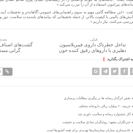
نه‌های پیرامون استفاده از آن را نیز رد می‌کند.»
گفت: «این مطالعه گامی مهم به سوی راهنمایی‌های عمومی آگاهانه‌تر و تحقیقات آینده
یش‌های بالینی با کیفیت بالاتر، از جمله تحقیقاتی که پیامدهای بلندمدت سلامت، دوز بهی
ررسی می‌کنند، نیاز داریم.»
قبلی :
بعدی 
تداخل خطرناک داروی فیبریلاسیون
گشت‌های اصناف ب
دهلیزی با داروهای رقیق کننده خون
گرانی مست
به اشتراک بگذارید
3
نقش اثرگذار رسانه ها در پیگیری مطالبات پرستاری
جریمه ۶۰ میلیارد ریالی داروخانه متخلف
آثار جشنواره رسانه و سلامت داوری شد
خبرنگاران متعهد؛ روایتگران صادق سلامت و حقیقت
عادی‌سازی بمباران بیمارستان‌ها تهدیدی برای همه کشورها است