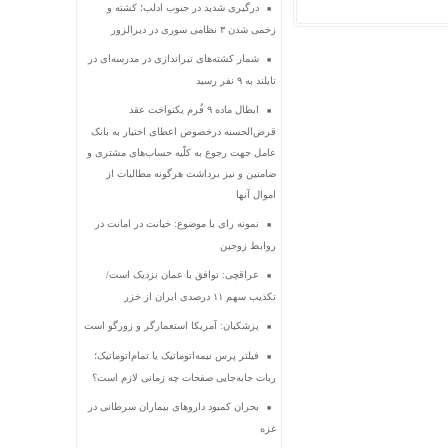
درگیری شدید در جنوب ادلب؛ کشته و
زخمی شدن ۳ نظامی سوری در دیرالزور
شمار کشته‌های تیراندازی در مدرسه‌ای در
تایلند به ۹ نفر رسید
ابطال ماده ۹ فُرم یکنواخت عقد
قرض‌الحسنه درخصوص اعطای اختیار به بانک
عامل جهت رجوع به کلّیه حساب‌های مشتری و
ضامنین و نیز برداشت هرگونه مطالبات از
اموال آنها
نمونه رای با موضوع: خیانت در امانت در
روابط زوجین
عراقچی: توافق با عمان نزدیک است/
تکذیب سهم ۱۱ درصدی ایران از خزر
پزشکیان: آمریکا استعمارگر و زورگو است
فیلتر پرس نیمه‌اتوماتیک یا تمام‌اتوماتیک؛
ربات جابه‌جایی صفحات چه زمانی لازم است؟
بحران کمبود دارو‌های بیماران سرطانی در
غزه