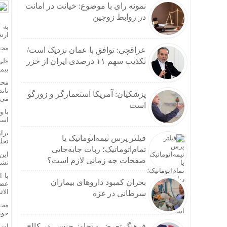
نمونه رای با موضوع: خیانت در امانت
در روابط زوجین
به 
ارت
محق
عراقچی: توافق با عمان نزدیک است/
تکذیب سهم ۱۱ درصدی ایران از خزر
«لی
بیم
محق
پزشکیان: آمریکا استعمارگر و زورگو
می‌
است
با 
است
فیلتر پرس نیمه‌اتوماتیک یا
تحلی
تمام‌اتوماتیک؛ ربات جابه‌جایی
این
صفحات چه زمانی لازم است؟
نشا
با 
بحران کمبود دارو‌های بیماران
عضل
الاث
سرطانی در غزه
محق
خون 
فرهنگ تعرض و تجاوز جنسی در کالج
اسم