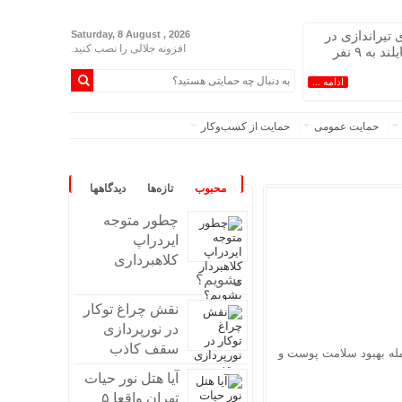
تیراندازی در
Saturday, 8 August , 2026
افزونه جلالی را نصب کنید.
مدرسه‌ای در تایلند به ۹ نفر
ادامه ...
حمایت عمومی
حمایت از کسب‌وکار
محبوب
تازه‌ها
دیدگاهها
چطور متوجه
ایردراپ
کلاهبرداری
بشویم؟
نقش چراغ توکار
در نورپردازی
سقف کاذب
مله بهبود سلامت پوست و
آیا هتل نور حیات
تهران واقعا ۵