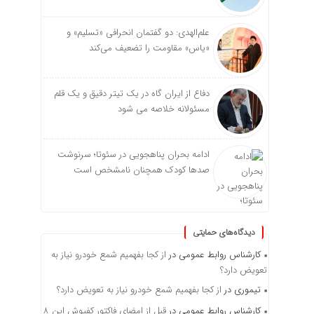
علم‌الهدی: دو گفتمان انحرافی «تسلیم» و
«یاس» مقاومت را تضعیف می‌کند
دفاع از ایران گاه در یک تیتر دقیق و یک قلم
مسئولانه خلاصه می شود
ادامه بحران پناهجویی در سئوتا؛ سرنوشت
صدها کودک همچنان نامشخص است
دیدگاه‌های حمایتی
کارشناس روابط عمومی
در
از کجا بفهمیم شمع خودرو نیاز به
تعویض دارد؟
تیموری
در
از کجا بفهمیم شمع خودرو نیاز به تعویض دارد؟
کارشناس روابط عمومی
در
قبل از امضای فاکتور کفپوش این ۸