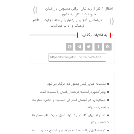
انتقال ۴ نفر از زندانیان ایرانی محبوس در زندان
های ترکمنستان به کشور
دیپلماسی فنجان و زعفران| توسعه تجارت با طعم
فرهنگ و آداب معاشرت
به اشتراک بگذارید
https://hemayatonline.ir/?p=248455
نشست خبری رئیس‌جمهور فردا برگزار می‌شود
وزیر کشور درگذشت فرماندار رامیان را تسلیت گفت
علم‌الهدی: دو گفتمان انحرافی «تسلیم» و «یاس» مقاومت
را تضعیف می‌کند
دفاع از ایران گاه در یک تیتر دقیق و یک قلم مسئولانه
خلاصه می شود
توسعه انرژی پاک، عدالت یارانه‌ای و اصلاح مدیریت، سه