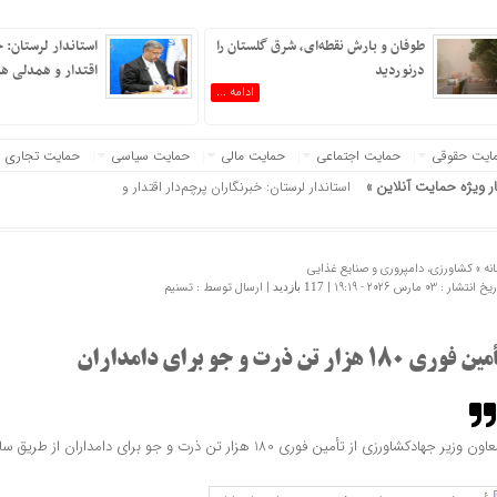
طوفان و بارش نقطه‌ای، شرق گلستان را
استاندار لرستان: خ
درنوردید
اقتدار و همدلی ه
ادامه ...
ایت حقوقی
حمایت اجتماعی
حمایت مالی
حمایت سیاسی
حمایت تجاری
ایران »
ار ویژه حمایت آنلاین »
استاندار لرستان: خبرنگاران پرچم‌دار اقتدار و همدلی هستند
نه »
کشاورزی، دامپروری و صنایع غذایی
 انتشار : 03 مارس 2026 - 19:19 |
| ارسال توسط :
تسنیم
117 بازدید
ن فوری 180 هزار تن ذرت و جو برای دامداران
ون وزیر جهادکشاورزی از تأمین فوری 180 هزار تن ذرت و جو برای دامداران از طریق سامانه بازارگاه خبر داد.