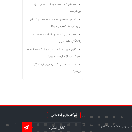
خیابان؛ قلب تپنده‌ای که دشمن از آن
می‌هراسد
ضرورت حضور شتاب ‌دهنده‌ها در آبادان
برای توسعه کسب‌ و کارها
جدیدترین ادعاها و اقدامات خصمانه
واشنگتن علیه ایران
فارن افرز : جنگ با ایران یک فاجعه است؛
آمریکا باید از خاورمیانه برود
نشست خبری رئیس‌جمهور فردا برگزار
می‌شود
شبکه های اجتماعی
های ریلی شبکه شرق کشور
کانال تلگرام