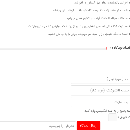
افزایش تصاعدی بهای برق کشاورزی لغو شد
قیمت گوسفند زنده 30 درصد کاهش یافت؛ گوشت ارزان نشد
سامانه «سیتا» تا هفته آینده در کشور فعال می‌شود
معافیت 199 کالای اساسی کشاورزی و دارو از پرداخت عوارض 1.2 درصدی واردات
انسداد تنگه هرمز، بازار اسید سولفوریک جهان را به چالش کشید
تعداد دیدگاه :
0
فا پاسخ را به عدد انگلیسی وارد کنید:
 × پنج =