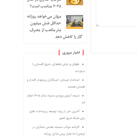
۲۰۲۵ مناسب است؟
مهان می‌خواهد روزانه
حداقل شش میلیون
مترمکعب از مصرف
گاز را کاهش دهد
اخبار مروری
طوفان و بارش نقطه‌ای، شرق گلستان را
درنوردید
استاندار لرستان: خبرنگاران پرچم‌دار اقتدار و
همدلی هستند
نتیجه آزمون ورودی سمپاد سال ۱۴۰۵ اعلام
شد
آخرین خبر از روند توسعه زیرساخت های
ریلی شبکه شرق کشور
کارنامه موکب مسجد مقدس جمکران در
اربعین/۵۰ هزار پرس غذای روزانه