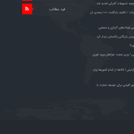
وبه تسهیلات گمرکی تمدید شد
فید مطالب
خبر مهم برای صادرکنندگان فولاد و فلزات / تکلیف بازگشت ۱۰۰ درصدی ارز
ین فولادهای آلیاژی و صنعتی
یر بازرگانی پاکستان دیدار کرد
ود؟
راچی / وزیر صمت خواهان ورود فوری
م آرایش | کالاها از کدام کشورها وارد
مت راهی پاکستان شد/ ۱۹ محور کلیدی برای توسعه تجارت با