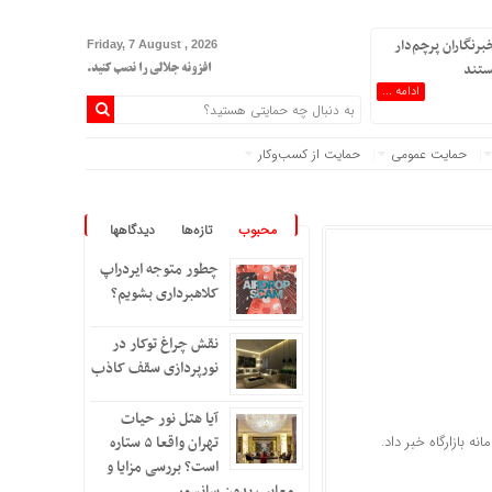
برنگاران پرچم‌دار
Friday, 7 August , 2026
ستند
افزونه جلالی را نصب کنید.
ادامه ...
حمایت عمومی
حمایت از کسب‌وکار
محبوب
تازه‌ها
دیدگاهها
چطور متوجه ایردراپ
کلاهبرداری بشویم؟
نقش چراغ توکار در
نورپردازی سقف کاذب
آیا هتل نور حیات
تهران واقعا ۵ ستاره
است؟ بررسی مزایا و
معایب بدون سانسور