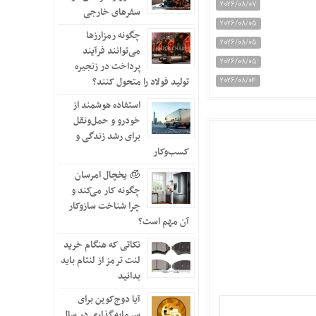
2026/08/07
سفرهای خارجی
2026/08/05
چگونه رمزارزها
2026/08/05
می‌توانند فرآیند
2026/08/05
پرداخت در زنجیره
تولید فولاد را متحول کنند؟
2026/08/04
استفاده هوشمند از
خودرو و حمل‌ونقل
برای رشد زندگی و
کسب‌وکار
🧊 یخچال امرسان
چگونه کار می‌کند و
چرا شناخت سازوکار
آن مهم است؟
نکاتی که هنگام خرید
لنت ترمز از لنتام باید
بدانید
آیا دوج‌کوین برای
سرمایه‌گذاری در سال