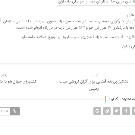
صادی
گزارش خبرگزاری تسنیم، محمد ابراهیم حسن نژاد معاون بهبود تولیدات دامی سازمان گ
رگذاری 17 هزار تن جو و 163 هزار تن ذرت در بازارگاه انجام شده است.
فزود: نظارت مستمر جهاد کشاورزی شهرستان‌ها بر توزیع عادلانه ادامه دارد.
ای پیام/
قبلی :
بعدی 
تشکیل پرونده قضایی برای گران فروشی سیب
کشاورزی جهان هم به تن
زمینی
به اشتراک بگذارید
251602