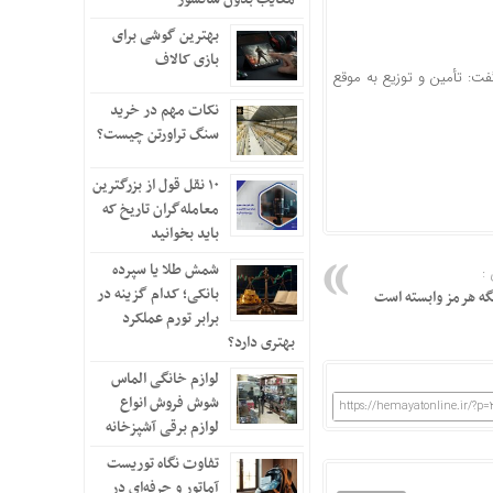
بهترین گوشی برای
بازی کالاف
فت: تأمین و توزیع به موقع
نکات مهم در خرید
سنگ تراورتن چیست؟
۱۰ نقل قول از بزرگترین
معامله‌گران تاریخ که
باید بخوانید
شمش طلا یا سپرده
:
بانکی؛ کدام گزینه در
گه هرمز وابسته است
برابر تورم عملکرد
بهتری دارد؟
لوازم خانگی الماس
شوش فروش انواع
https://hemayatonline.ir/?p=
لوازم برقی آشپزخانه
تفاوت نگاه توریست
آماتور و حرفه‌ای در