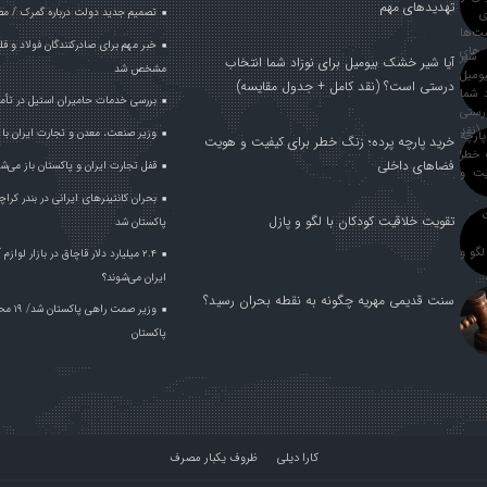
تهدیدهای مهم
تصمیم جدید دولت درباره گمرک / مص
آیا شیر خشک بیومیل برای نوزاد شما انتخاب
مشخص شد
درستی است؟ (نقد کامل + جدول مقایسه)
بررسی خدمات حامیران استیل در تأم
وزیر صنعت، معدن و تجارت ایران با وز
خرید پارچه پرده؛ زنگ خطر برای کیفیت و هویت
فضاهای داخلی
قفل تجارت ایران و پاکستان باز می‌ش
بحران کانتینر‌های ایرانی در بندر ک
تقویت خلاقیت کودکان با لگو و پازل
پاکستان شد
۲.۴ میلیارد دلار قاچاق در بازار لواز
ایران می‌شوند؟
سنت قدیمی مهریه چگونه به نقطه بحران رسید؟
وزیر ص
پاکستان
کارا دیلی
ظروف یکبار مصرف