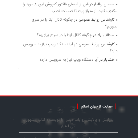
احسان وفادار
در
قبل از امضای فاکتور کفپوش این ۸ مورد را
مکتوب کنید؛ از متراژ پرت تا ضمانت نصب
کارشناس روابط عمومی
در
چگونه کانال ایتا را در سرچ
بیاوریم؟
سلطانی راد
در
چگونه کانال ایتا را در سرچ بیاوریم؟
کارشناس روابط عمومی
در
آیا دستگاه ویپ نیاز به سرویس
دارد؟
خشایار
در
آیا دستگاه ویپ نیاز به سرویس دارد؟
حمایت از جهان اسلام
پیرایش و پالایش روایات دینی، با نویسنده کتاب مشهورات
بی اعتبار