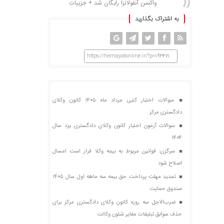
واکسن آنفولانزا رایگان شد + جزییات
به اشتراک بگذارید
https://hemayatonline.ir/?p=193471
سوالات اختبار کتبی مرداد ماه ۱۴۰۵ کانون وکلای
دادگستری مرکز
سوالات آزمون اختبار کانون وکلای دادگستری یزد سال
۱۴۰۴
سرگزی: قوانین مربوط به بیمه وکلا قرار است امسال
اصلاح شود
تمدید مهلت پرداخت حق بیمه سه ماهه اول سال ۱۴۰۵
صندوق حمایت
ضرب‌الاجل سه روزه کانون وکلای دادگستری مرکز برای
حذف سوابق تبلیغات مغایر شئون وکالت