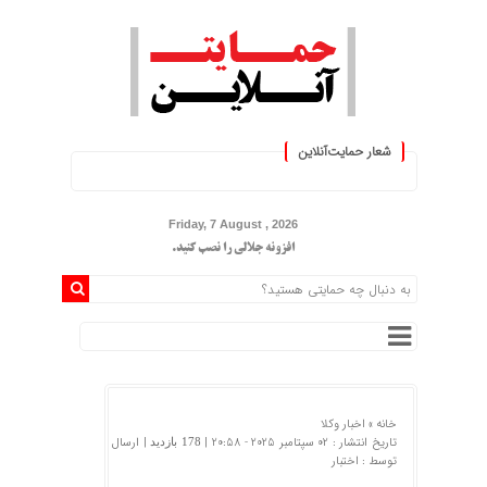
شعار حمایت‌آنلاین
« حمایت‌آنلاین، حامی همه مردم ایران
Friday, 7 August , 2026
افزونه جلالی را نصب کنید.
خانه »
اخبار وکلا
تاریخ انتشار : 02 سپتامبر 2025 - 20:58 |
| ارسال
178 بازدید
توسط :
اختبار