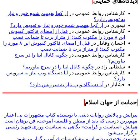
دیدگاه‌های حمایتی
کارشناس روابط عمومی
در
از کجا بفهمیم شمع خودرو نیاز
به تعویض دارد؟
تیموری
در
از کجا بفهمیم شمع خودرو نیاز به تعویض دارد؟
کارشناس روابط عمومی
در
قبل از امضای فاکتور کفپوش
این ۸ مورد را مکتوب کنید؛ از متراژ پرت تا ضمانت نصب
احسان وفادار
در
قبل از امضای فاکتور کفپوش این ۸ مورد را
مکتوب کنید؛ از متراژ پرت تا ضمانت نصب
کارشناس روابط عمومی
در
چگونه کانال ایتا را در سرچ
بیاوریم؟
سلطانی راد
در
چگونه کانال ایتا را در سرچ بیاوریم؟
کارشناس روابط عمومی
در
آیا دستگاه ویپ نیاز به سرویس
دارد؟
خشایار
در
آیا دستگاه ویپ نیاز به سرویس دارد؟
حمایت از جهان اسلام
پیرایش و پالایش روایات دینی، با نویسنده کتاب مشهورات بی اعتبار
مهم‌ترین درسی که باید از منطق و فلسفه آموخت، فن برهان است
همایش «سیاست و کرامت» نگاهی به سیاست ورزی شهید رئیسی
برگزار می‌شود
نشست تخصصی داوران و پیشکسوتان قرآنی برگزار می‌شود