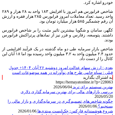
خودرو اشاره کرد.
شاخص فرابورس هم امروز با افزایش ۱۸۳ واحد به ۲۸ هزار و ۲۸۹
واحد رسید. تعداد معاملات امروز فرابورس ۲۸۵ هزار فقره و ارزش
آن رقم چشمگیر ۵۸۵ هزار میلیارد تومان بود.
کگهر، سامان و شگویا بیشترین تاثیر مثبت را بر شاخص فرابورس
داشتند. پتوسعه، زفارس و فزر نیز از نمادهای پرتراکنش فرابورس
بودند.
شاخص بازار سرمایه طی دو ماه گذشته در یک فرآیند افزایشی از
حدود ۲.۴ میلیون واحد به ۳.۲ میلیون واحد رسیده بود اما ۱۸ آبان این
کانال را از دست داد.
بعدی :
ارزش سهام عدالت امروز دوشنبه ۲۶ آبان ۱۴۰۴+ جدول
قبلی :
سپاه حامی طرح های نوآورانه در همه موضوعات است
به اشتراک بگذارید
https://hemayatonline.ir/?p=228063
بهترین سیستم برای ترید
2026/06/04
بررسی بازارهای مالی برای بهترین سرمایه گذاری دلاری
2026/05/20
چگونه شاخص‌های تصمیم‌گیری در سرمایه‌گذاری و بازار مالی را
بسنجیم؟
2026/01/06
شروع هوشمندانه فارکس: چک‌لیست مبتدی‌ها
2026/01/06