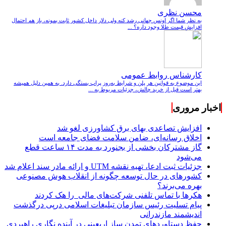
محسن نظری
به نظر شما اگر اونس جهانی رشد کنه ولی دلار داخل کشور ثابت بمونه، باز هم احتمال
افزایش قیمت طلا وجود داره؟ ...
کارشناس روابط عمومی
این موضوع به قوانین هر پلن و شرایط به‌روز پراپ بستگی دارد. به همین دلیل همیشه
بهتر است قبل از خرید چالش، جزئیات مربوط به ...
اخبار مروری
افزایش تصاعدی بهای برق کشاورزی لغو شد
اخلاق رسانه‌ای، ضامن سلامت فضای جامعه است
گاز مشترکان بخشی از بجنورد به مدت ۱۴ ساعت قطع
می‌شود
جزئیات ثبت ادعا، تهیه نقشه UTM و ارائه مادر سند اعلام شد
کشورهای در حال توسعه چگونه از انقلاب هوش مصنوعی
بهره می‌برند؟
هکرها با تماس تلفنی شرکت‌های مالی را هک کردند
پیام تسلیت رئیس سازمان تبلیغات اسلامی درپی درگذشت
اندیشمند مازندرانی
حفظ دستاوردهای تمدن ساز اربعینی در آینده نگاری راهبردی