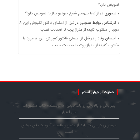
تعویض دارد؟
تیموری
در
از کجا بفهمیم شمع خودرو نیاز به تعویض دارد؟
کارشناس روابط عمومی
در
قبل از امضای فاکتور کفپوش این ۸
مورد را مکتوب کنید؛ از متراژ پرت تا ضمانت نصب
احسان وفادار
در
قبل از امضای فاکتور کفپوش این ۸ مورد را
مکتوب کنید؛ از متراژ پرت تا ضمانت نصب
حمایت از جهان اسلام
پیرایش و پالایش روایات دینی، با نویسنده کتاب مشهورات
بی اعتبار
مهم‌ترین درسی که باید از منطق و فلسفه آموخت، فن برهان
است