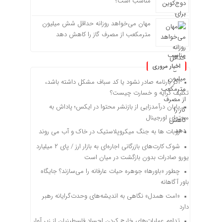
مناسب است؟
مهان می‌خواهد روزانه حداقل شش میلیون
مترمکعب از مصرف گاز را کاهش دهد
اخبار مروری
اگر بارنامه صادر نشود یا کد سباف مشکل داشته باشد،
تکلیف کرایه و خسارت چیست؟
پایان درآمدزایی از بازنشر محتوا در ایکس؛ پاداش به
محتوای اورجینال
روبات ها به جنگ میکروپلاستیک در خاک و آب می روند
شوک کارت‌های بازرگانی اجاره‌ای به بازار ارز / پای ۲ میلیارد
یورو صادرات بدون بازگشت در میان است
چطور «باورها» جوهره حیات عارفانه را می‌سازند؟ جایگاه
باور آگاهانه
«امت همدل» نگاهی به اندیشه‌های وحدت‌گرایانه رهبر
دارد
تداوم عملیات‌های خارج کردن اجساد فلسطینیان از زیر آوار