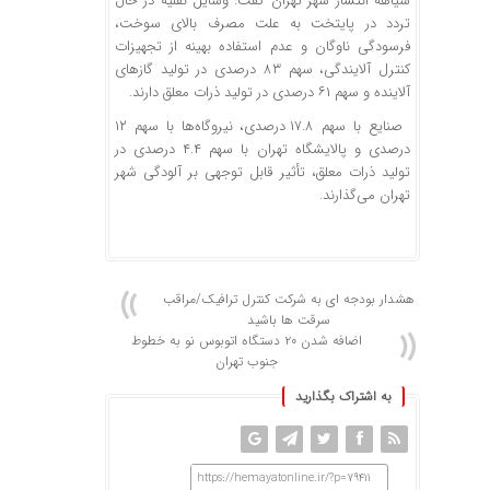
سیاهه انتشار شهر تهران گفت: وسایل نقلیه در حال
تردد در پایتخت به علت مصرف بالای سوخت،
فرسودگی ناوگان و عدم استفاده بهینه از تجهیزات
کنترل آلایندگی، سهم ۸۳ درصدی در تولید گازهای
آلاینده و سهم ۶۱ درصدی در تولید ذرات معلق دارند.
صنایع با سهم ۱۷.۸ درصدی، نیروگاه‌ها با سهم ۱۲
درصدی و پالایشگاه تهران با سهم ۴.۴ درصدی در
تولید ذرات معلق، تأثیر قابل توجهی بر آلودگی شهر
تهران می‌گذارند.
هشدار بودجه ای به شرکت کنترل ترافیک/مراقب
سرقت ها باشید
اضافه شدن ۲۰ دستگاه اتوبوس نو به خطوط
جنوب تهران
به اشتراک بگذارید
https://hemayatonline.ir/?p=79411