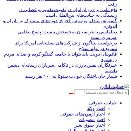
رفت
نفع ملی ایران و ایرانیان در تقویت تقنینی و قضایی در
رسیدگی به جنایت‌های بین‌المللی است
گسترش تبادل بورسیه و اجرای دوره‌های مشترک بین ایران و
اندونزی
دیپلماسی با عربستان نتیجه‌بخش نیست؛ پاسخ نظامی
ضروری است
درخواست پنتاگون از شرکت‌های تسلیحاتی آمریکا برای
تسریع در تولید سلاح
قائم‌پناه: دولت باید بتواند با جامعه گفتگو کرده و صدای مردم
را بشنود
خبرنگاران نقش بارزی در ناکامی سربازان رسانه‌ای دشمن
داشتند
شمار جان‌باختگان حوادث سئوتا به ۱۰۰ نفر رسید
حمایت حقوقی
اخبار وکلا
اخبار آزمون‌های حقوقی
اخبار مصوبات
اخبار حقوق بشر
اخبار حقوق بین‌الملل