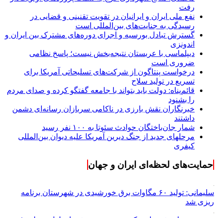
رفت
نفع ملی ایران و ایرانیان در تقویت تقنینی و قضایی در
رسیدگی به جنایت‌های بین‌المللی است
گسترش تبادل بورسیه و اجرای دوره‌های مشترک بین ایران و
اندونزی
دیپلماسی با عربستان نتیجه‌بخش نیست؛ پاسخ نظامی
ضروری است
درخواست پنتاگون از شرکت‌های تسلیحاتی آمریکا برای
تسریع در تولید سلاح
قائم‌پناه: دولت باید بتواند با جامعه گفتگو کرده و صدای مردم
را بشنود
خبرنگاران نقش بارزی در ناکامی سربازان رسانه‌ای دشمن
داشتند
شمار جان‌باختگان حوادث سئوتا به ۱۰۰ نفر رسید
مرحله‎ای جدید از جنگ دیرین آمریکا علیه دیوان بین‌المللی
کیفری
حمایت‌های لحظه‌ای ایران و جهان
سلیمانی: تولید ۶۰ مگاوات برق خورشیدی در شهرستان برنامه
ریزی شد