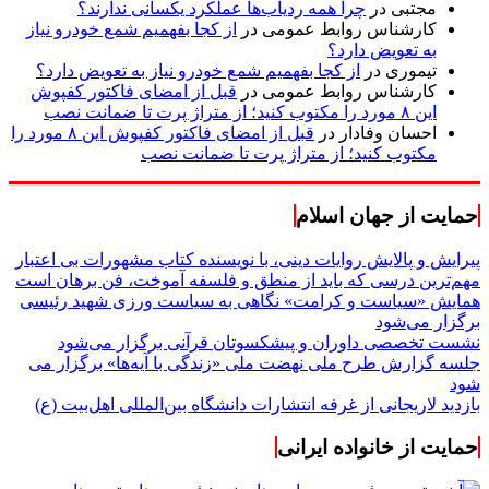
مجتبی
در
چرا همه ردیاب‌ها عملکرد یکسانی ندارند؟
کارشناس روابط عمومی
در
از کجا بفهمیم شمع خودرو نیاز
به تعویض دارد؟
تیموری
در
از کجا بفهمیم شمع خودرو نیاز به تعویض دارد؟
کارشناس روابط عمومی
در
قبل از امضای فاکتور کفپوش
این ۸ مورد را مکتوب کنید؛ از متراژ پرت تا ضمانت نصب
احسان وفادار
در
قبل از امضای فاکتور کفپوش این ۸ مورد را
مکتوب کنید؛ از متراژ پرت تا ضمانت نصب
حمایت از جهان اسلام
پیرایش و پالایش روایات دینی، با نویسنده کتاب مشهورات بی اعتبار
مهم‌ترین درسی که باید از منطق و فلسفه آموخت، فن برهان است
همایش «سیاست و کرامت» نگاهی به سیاست ورزی شهید رئیسی
برگزار می‌شود
نشست تخصصی داوران و پیشکسوتان قرآنی برگزار می‌شود
جلسه گزارش طرح ملی نهضت ملی «زندگی با آیه‌ها» برگزار می
شود
بازدید لاریجانی از غرفه انتشارات دانشگاه بین‌المللی اهل‌بیت (ع)
حمایت از خانواده ایرانی