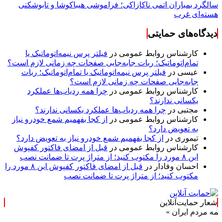
سالگرد بمباران اتمی ناکازاکی؛ فراموشی هیباکوشا و تابوشکنی
هسته‌ای غرب
دیدگاه‌های حمایتی
کارشناس روابط عمومی
در
فیلتر پرس نیمه‌اتوماتیک یا
تمام‌اتوماتیک؛ ربات جابه‌جایی صفحات چه زمانی لازم است؟
عیسی
در
فیلتر پرس نیمه‌اتوماتیک یا تمام‌اتوماتیک؛ ربات
جابه‌جایی صفحات چه زمانی لازم است؟
کارشناس روابط عمومی
در
چرا همه ردیاب‌ها عملکرد
یکسانی ندارند؟
مجتبی
در
چرا همه ردیاب‌ها عملکرد یکسانی ندارند؟
کارشناس روابط عمومی
در
از کجا بفهمیم شمع خودرو نیاز
به تعویض دارد؟
تیموری
در
از کجا بفهمیم شمع خودرو نیاز به تعویض دارد؟
کارشناس روابط عمومی
در
قبل از امضای فاکتور کفپوش
این ۸ مورد را مکتوب کنید؛ از متراژ پرت تا ضمانت نصب
احسان وفادار
در
قبل از امضای فاکتور کفپوش این ۸ مورد را
مکتوب کنید؛ از متراژ پرت تا ضمانت نصب
شعار حمایت‌آنلاین
 ایران »