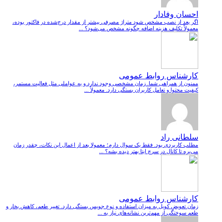
احسان وفادار
اگر بعد از نصب مشخص شود متراژ مصرفی بیشتر از مقدار درج‌شده در فاکتور بوده،
معمولاً تکلیف هزینه اضافه چگونه مشخص می‌شود؟ ...
کارشناس روابط عمومی
ممنون از همراهی شما. زمان مشخصی وجود ندارد و به عواملی مثل فعالیت مستمر،
کیفیت محتوا و تعامل کاربران بستگی دارد. معمولاً ...
سلطانی راد
مطلب کاربردی بود. فقط یک سوال دارم؛ معمولا بعد از اعمال این نکات، چقدر زمان
می‌بره تا کانال در سرچ ایتا بهتر دیده بشه؟ ...
کارشناس روابط عمومی
زمان تعویض کویل به میزان استفاده و نوع جویس بستگی دارد. تغییر طعم، کاهش بخار و
طعم سوختگی از مهم‌ترین نشانه‌های نیاز به ...