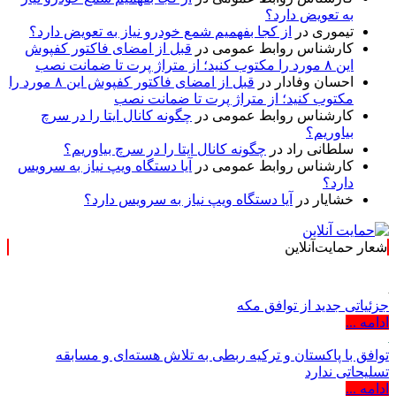
به تعویض دارد؟
تیموری
در
از کجا بفهمیم شمع خودرو نیاز به تعویض دارد؟
کارشناس روابط عمومی
در
قبل از امضای فاکتور کفپوش
این ۸ مورد را مکتوب کنید؛ از متراژ پرت تا ضمانت نصب
احسان وفادار
در
قبل از امضای فاکتور کفپوش این ۸ مورد را
مکتوب کنید؛ از متراژ پرت تا ضمانت نصب
کارشناس روابط عمومی
در
چگونه کانال ایتا را در سرچ
بیاوریم؟
سلطانی راد
در
چگونه کانال ایتا را در سرچ بیاوریم؟
کارشناس روابط عمومی
در
آیا دستگاه ویپ نیاز به سرویس
دارد؟
خشایار
در
آیا دستگاه ویپ نیاز به سرویس دارد؟
شعار حمایت‌آنلاین
« حمایت‌آنلاین، حامی همه
جزئیاتی جدید از توافق مکه
ادامه ...
توافق با پاکستان و ترکیه ربطی به تلاش هسته‌ای و مسابقه
تسلیحاتی ندارد
ادامه ...