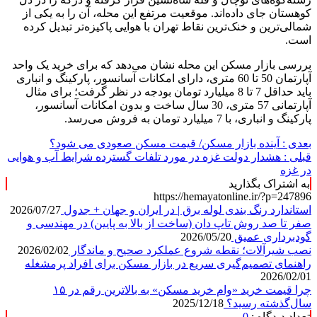
کوهستان جای داده‌اند. موقعیت مرتفع این محله، آن را به یکی از
شمالی‌ترین و خنک‌ترین نقاط تهران با هوایی پاکیزه‌تر تبدیل کرده
است.
بررسی بازار مسکن این محله نشان می‌دهد که برای خرید یک واحد
آپارتمان 50 تا 60 متری، دارای امکانات آسانسور، پارکینگ و انباری
باید حداقل 7 تا 8 میلیارد تومان بودجه در نظر گرفت؛ برای مثال
آپارتمانی 57 متری، 30 سال ساخت و بدون امکانات آسانسور،
پارکینگ و انباری، با 7 میلیارد تومان به فروش می‌رسد.
بعدی :
آینده بازار مسکن/ قیمت مسکن صعودی می شود؟
قبلی :
هشدار دولت غزه در مورد تلفات گسترده شرایط آب و هوایی
در غزه
به اشتراک بگذارید
https://hemayatonline.ir/?p=247896
استاندارد رنگ بندی لوله برق | در ایران و جهان + جدول
2026/07/27
صفر تا صد روش تاپ دان (ساخت از بالا به پایین) در مهندسی و
گودبرداری عمیق
2026/05/20
نصب شیرآلات؛ نقطه شروع عملکرد صحیح و ماندگار
2026/02/02
راهنمای تصمیم‌گیری سریع در بازار مسکن برای افراد پرمشغله
2026/02/01
چرا قیمت خرید «وام خرید مسکن» به بالاترین رقم در ۱۵
سال‌گذشته رسید؟
2025/12/18
تعداد دیدگاه :
0