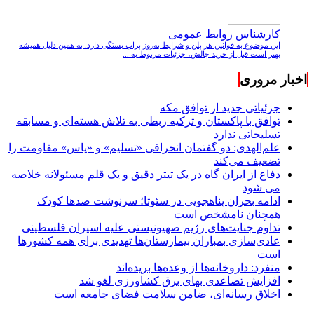
کارشناس روابط عمومی
این موضوع به قوانین هر پلن و شرایط به‌روز پراپ بستگی دارد. به همین دلیل همیشه
بهتر است قبل از خرید چالش، جزئیات مربوط به ...
اخبار مروری
جزئیاتی جدید از توافق مکه
توافق با پاکستان و ترکیه ربطی به تلاش هسته‌ای و مسابقه
تسلیحاتی ندارد
علم‌الهدی: دو گفتمان انحرافی «تسلیم» و «یاس» مقاومت را
تضعیف می‌کند
دفاع از ایران گاه در یک تیتر دقیق و یک قلم مسئولانه خلاصه
می شود
ادامه بحران پناهجویی در سئوتا؛ سرنوشت صدها کودک
همچنان نامشخص است
تداوم جنایت‌های رژیم صهیونیستی علیه اسیران فلسطینی
عادی‌سازی بمباران بیمارستان‌ها تهدیدی برای همه کشورها
است
منفرد: داروخانه‌ها از وعده‌ها بریده‌اند
افزایش تصاعدی بهای برق کشاورزی لغو شد
اخلاق رسانه‌ای، ضامن سلامت فضای جامعه است