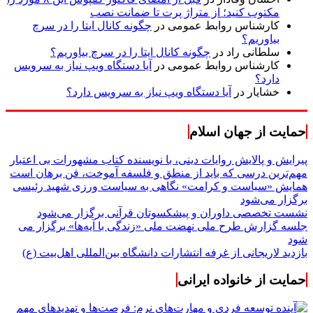
مکتوب کنید؛ از متراژ پرت تا ضمانت نصب
کارشناس روابط عمومی
در
چگونه کانال ایتا را در سرچ
بیاوریم؟
سلطانی راد
در
چگونه کانال ایتا را در سرچ بیاوریم؟
کارشناس روابط عمومی
در
آیا دستگاه ویپ نیاز به سرویس
دارد؟
خشایار
در
آیا دستگاه ویپ نیاز به سرویس دارد؟
حمایت از جهان اسلام
پیرایش و پالایش روایات دینی، با نویسنده کتاب مشهورات بی اعتبار
مهم‌ترین درسی که باید از منطق و فلسفه آموخت، فن برهان است
همایش «سیاست و کرامت» نگاهی به سیاست ورزی شهید رئیسی
برگزار می‌شود
نشست تخصصی داوران و پیشکسوتان قرآنی برگزار می‌شود
جلسه گزارش طرح ملی نهضت ملی «زندگی با آیه‌ها» برگزار می
شود
بازدید لاریجانی از غرفه انتشارات دانشگاه بین‌المللی اهل‌بیت (ع)
حمایت از خانواده ایرانی