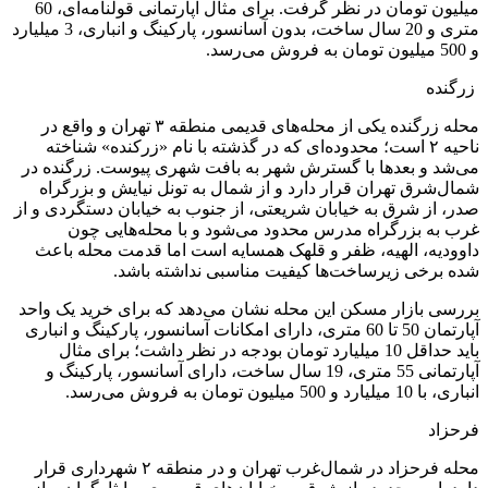
میلیون تومان در نظر گرفت. برای مثال آپارتمانی قولنامه‌ای، 60
متری و 20 سال ساخت، بدون آسانسور، پارکینگ و انباری، 3 میلیارد
و 500 میلیون تومان به فروش می‌رسد.
زرگنده​
محله زرگنده یکی از محله‌های قدیمی منطقه ۳ تهران و واقع در
ناحیه ۲ است؛ محدوده‌ای که در گذشته با نام «زرکنده» شناخته
می‌شد و بعدها با گسترش شهر به بافت شهری پیوست. زرگنده در
شمال‌شرق تهران قرار دارد و از شمال به تونل نیایش و بزرگراه
صدر، از شرق به خیابان شریعتی، از جنوب به خیابان دستگردی و از
غرب به بزرگراه مدرس محدود می‌شود و با محله‌هایی چون
داوودیه، الهیه، ظفر و قلهک همسایه است اما قدمت محله باعث
شده برخی زیرساخت‌ها کیفیت مناسبی نداشته باشد.
بررسی بازار مسکن این محله نشان می‌دهد که برای خرید یک واحد
آپارتمان 50 تا 60 متری، دارای امکانات آسانسور، پارکینگ و انباری
باید حداقل 10 میلیارد تومان بودجه در نظر داشت؛ برای مثال
آپارتمانی 55 متری، 19 سال ساخت، دارای آسانسور، پارکینگ و
انباری، با 10 میلیارد و 500 میلیون تومان به فروش می‌رسد.
فرحزاد
محله فرحزاد در شمال‌غرب تهران و در منطقه ۲ شهرداری قرار