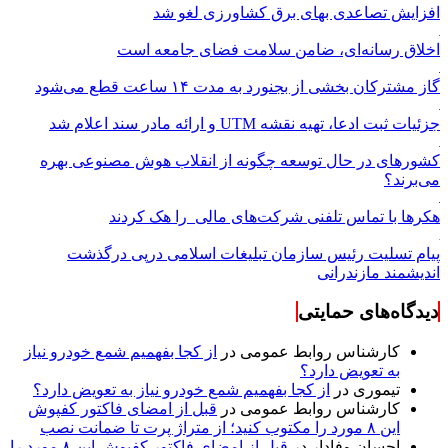
افزایش تصاعدی بهای برق کشاورزی لغو شد
اخلاق رسانه‌ای، ضامن سلامت فضای جامعه است
گاز مشترکان بخشی از بجنورد به مدت ۱۴ ساعت قطع می‌شود
جزئیات ثبت ادعا، تهیه نقشه UTM و ارائه مادر سند اعلام شد
کشورهای در حال توسعه چگونه از انقلاب هوش مصنوعی بهره
می‌برند؟
هکرها با تماس تلفنی شرکت‌های مالی را هک کردند
پیام تسلیت رئیس سازمان تبلیغات اسلامی درپی درگذشت
اندیشمند مازندرانی
دیدگاه‌های حمایتی
کارشناس روابط عمومی
در
از کجا بفهمیم شمع خودرو نیاز
به تعویض دارد؟
تیموری
در
از کجا بفهمیم شمع خودرو نیاز به تعویض دارد؟
کارشناس روابط عمومی
در
قبل از امضای فاکتور کفپوش
این ۸ مورد را مکتوب کنید؛ از متراژ پرت تا ضمانت نصب
احسان وفادار
در
قبل از امضای فاکتور کفپوش این ۸ مورد را