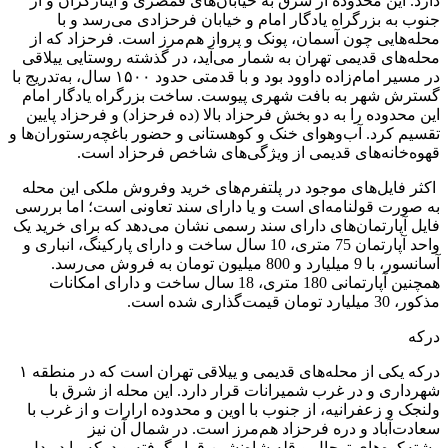
دارد. این محدوده از شرق به خیابان‌های قمصری و ایثارگران و از
جنوب به بزرگراه یادگار امام و خیابان فرحزادی می‌رسد و با
محله‌هایی چون آسمان، پونک و پرواز هم‌مرز است. فرحزاد که از
محله‌های قدیمی تهران به شمار می‌آید، در گذشته روستایی ییلاقی
در مسیر امام‌زاده داوود بود و با قدمتی حدود ۱۵۰۰ سال، به‌تدریج با
گسترش شهر به بافت شهری پیوست. ساخت بزرگراه یادگار امام
این محدوده را به دو بخش فرحزاد بالا (ده فرحزاد) و فرحزاد پایین
تقسیم کرد. آب‌وهوای خنک و کوهستانی و حضور باغچه‌رستوران‌ها و
قهوه‌خانه‌های قدیمی از ویژگی‌های شاخص فرحزاد است.
اکثر فایل‌های موجود در پلتفرم‌های خرید وفروش ملکی این محله
به صورت قولنامه‌ای است و یا دارای سند تعاونی است؛ اما بررسی
فایل‌ آپارتمان‌های دارای سند رسمی نشان می‌دهد که برای خرید یک
واحد آپارتمان 75 متری، 10 سال ساخت و دارای پارکینگ، انباری و
آسانسور، با 9 میلیارد و 800 میلیون تومان به فروش می‌رسد.
همچنین آپارتمانی 180 متری، 18 سال ساخت و دارای امکانات
مذکور، 30 میلیارد تومان قیمت‌گذاری شده است.
درکه
درکه یکی از محله‌های قدیمی و ییلاقی تهران است که در منطقه‌ ۱
شهرداری و در غرب شمیرانات قرار دارد. این محله از شرق با
ولنجک و زعفرانیه، از جنوب با اوین و محدوده ارارات و از غرب با
سعادت‌آباد و دره فرحزاد هم‌مرز است. در شمال آن نیز
رشته‌کوه‌های توچال و قله شاه‌نشین قرار گرفته و درکه را در دل