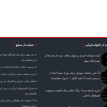
 از خانواده ایرانی
حمایت از صنایع
آینده توسعه فردی و مهارت‌های نرم: فرصت‌ها و
ارز مشخص شد
تهدیدهای مهم
بررسی خدمات حامیران استیل در تأم
آیا شیر خشک بیومیل برای نوزاد شما انتخاب
وزیر صنعت، معدن و تجارت ایران با 
درستی است؟ (نقد کامل + جدول مقایسه)
قفل تجارت ایران و پاکستان باز می
بحران کانتینر‌های ایرانی در بندر 
خرید پارچه پرده؛ زنگ خطر برای کیفیت و هویت
پاکستان شد
فضاهای داخلی
۲.۴ میلیارد دلار قاچاق در بازار لو
ایران می‌شوند؟