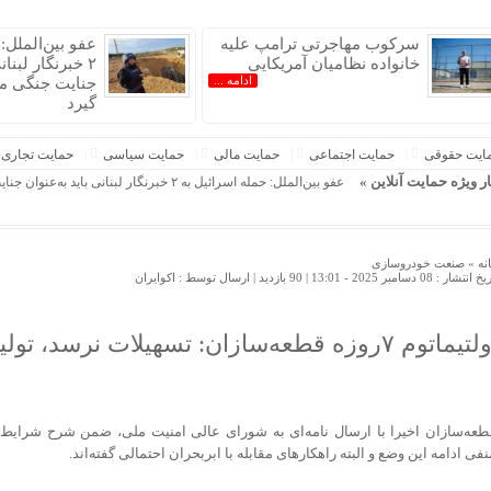
سرکوب مهاجرتی ترامپ علیه
عفو بین‌الملل:
خانواده نظامیان آمریکایی
۲ خبرنگار لبنان
ادامه ...
جنایت جنگی مو
»
گیرد
ایت حقوقی
حمایت اجتماعی
حمایت مالی
حمایت سیاسی
حمایت تجاری
ار ویژه حمایت آنلاین »
عفو بین‌الملل: حمله اسرائیل به ۲ خبرنگار لبنانی باید به‌عنوان جنایت جنگی مورد بررسی قرار گیرد
نه »
صنعت خودروسازی
 انتشار : 08 دسامبر 2025 - 13:01 |
90 بازدید
| ارسال توسط :
اکوایران
ماتوم ۷روزه قطعه‌سازان: تسهیلات نرسد، تولید می‌ایستد
طعه‌سازان اخیرا با ارسال نامه‌ای به شورای عالی امنیت ملی، ضمن شرح شرایط 
نفی ادامه این وضع و البته راهکارهای مقابله با ابربحران احتمالی گفته‌اند.