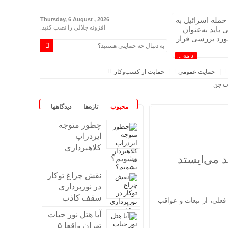
 حمله اسرائیل به
Thursday, 6 August , 2026
افزونه جلالی را نصب کنید.
ی باید به‌عنوان
رد بررسی قرار
ادامه ...
حمایت عمومی
حمایت از کسب‌وکار
محبوب
تازه‌ها
دیدگاهها
چطور متوجه
ایردراپ
کلاهبرداری
بشویم؟
نقش چراغ توکار
در نورپردازی
سقف کاذب
فعلی، از تبعات و عواقب
آیا هتل نور حیات
تهران واقعا ۵