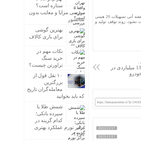
ستاره است؟
بررسی مزایا و معایب بدون
آرش محبی‌نژاد، فعال صنعت قطعه در گفت‌وگو با ویراژ، تاکید می‌کند که اگر ظرف یک هفته آتی تسهیلات 20 همتی
سانسور
نشود، روند توقف تولید و
بهترین گوشی
برای بازی کالاف
نکات مهم در
خرید سنگ
:
تراورتن چیست؟
ماجرای تخلف 1300 میلیاردی در
ودرو
۱۰ نقل قول از
بزرگترین
معامله‌گران تاریخ
که باید بخوانید
https://hemayatonline.ir/?p=24163
شمش طلا یا
سپرده بانکی؛
کدام گزینه در
برابر تورم عملکرد بهتری
2025/12/17
دارد؟
2025/12/17