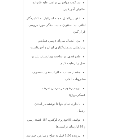
سرکوب مهاجرتی ترامپ علیه خانواده
نظامیان آمریکایی
عفو بین‌الملل: حمله اسرائیل به ۲ خبرنگار
لبنانی باید به‌عنوان جنایت جنگی مورد بررسی
قرار گیرد
یزد، امسال میزبان دومین همایش
بین‌المللی سرمایه‌گذاری ایران و آفریقاست
ظفرقندی: در ساخت بیمارستان باید دو
اصل را رعایت کنیم
هشدار نسبت به اثرات مخرب مصرف
مشروبات الکلی
پرچم رضوی در حرمین شریف
عسکریین(ع)
پایداری دمای هوا تا دوشنبه در استان
اردبیل
توقیف 86خودروی لوکس، 187 قطعه زمین
و 86 آپارتمان تراستی‌ها
پرونده 3100 قتل به صلح و سازش ختم شد