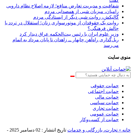
گفت
شفافیت و مدیریت تعارض منافع؛ لازمه اصلاح نظام دارویی
رامیان، میزبان شبی از همصدایی مردم
گالیکش، روایت شبی دیگر از ایستادگی مردم
روایت یک حقوقدان از موتورسواری زنان؛ استقلال در تردد یا
چالش فرهنگی؟
وزیر علوم ایران با رئیس بیت‌الحکمه عراق دیدار کرد
ریل‌گذاری راه‌آهن چابهار ــ زاهدان تا پایان مرداد به اتمام
می‌رسد
منوی سایت
حمایت حقوقی
حمایت اجتماعی
حمایت مالی
حمایت سیاسی
حمایت تجاری
حمایت عمومی
حمایت از کسب‌وکار
خانه »
تجارت، بازرگانی و خدمات
تاریخ انتشار : 02 دسامبر 2025 -