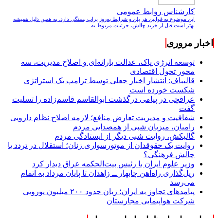
کارشناس روابط عمومی
این موضوع به قوانین هر پلن و شرایط به‌روز پراپ بستگی دارد. به همین دلیل همیشه
بهتر است قبل از خرید چالش، جزئیات مربوط به ...
اخبار مروری
توسعه انرژی پاک، عدالت یارانه‌ای و اصلاح مدیریت، سه
محور تحول اقتصادی
قالیباف: انتشار اخبار جعلی توسط ترامپ یک استراتژی
شکست خورده است
عراقچی در پیامی درگذشت ابوالقاسم قاسم‌زاده را تسلیت
گفت
شفافیت و مدیریت تعارض منافع؛ لازمه اصلاح نظام دارویی
رامیان، میزبان شبی از همصدایی مردم
گالیکش، روایت شبی دیگر از ایستادگی مردم
روایت یک حقوقدان از موتورسواری زنان؛ استقلال در تردد یا
چالش فرهنگی؟
وزیر علوم ایران با رئیس بیت‌الحکمه عراق دیدار کرد
ریل‌گذاری راه‌آهن چابهار ــ زاهدان تا پایان مرداد به اتمام
می‌رسد
پیامدهای تجاوز به ایران؛ زیان حدود ۲۰۰ میلیون یورویی
شرکت هواپیمایی مجارستان