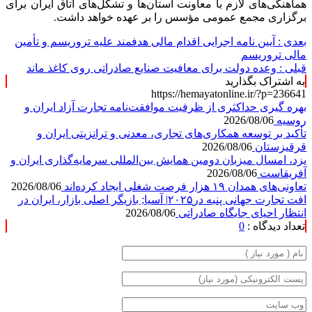
هماهنگی‌های لازم با معاونت استان‌ها و تشکل‌های اتاق ایران برای
برگزاری مجمع عمومی مؤسس را بر عهده خواهد داشت.
بعدی :
آیین نامه اجرایی اقدام مالی هدفمند علیه تروریسم و تأمین
مالی تروریسم
قبلی :
وعده دولت برای معافیت صنایع صادراتی روی کاغذ ماند
به اشتراک بگذارید
https://hemayatonline.ir/?p=236641
بهره گیری حداکثری از ظرفیت موافقت‌نامه تجارت آزاد ایران و
روسیه
2026/08/06
تأکید بر توسعه همکاری‌های تجاری، معدنی و ترانزیتی ایران و
قرقیزستان
2026/08/06
یزد، امسال میزبان دومین همایش بین‌المللی سرمایه‌گذاری ایران و
آفریقاست
2026/08/06
تعاونی‌های همدان ۱۹ هزار فرصت شغلی ایجاد کرده‌اند
2026/08/06
افت تجارت جهانی پنبه در۲۰۲۵| آسیا; بازیگر اصلی بازار، ایران در
انتظار احیای جایگاه صادراتی
2026/08/06
تعداد دیدگاه :
0