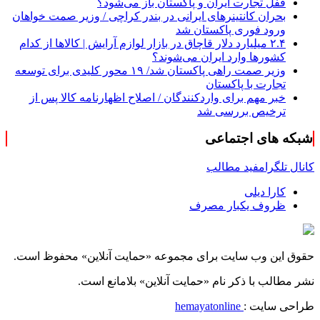
قفل تجارت ایران و پاکستان باز می‌شود؟
بحران کانتینر‌های ایرانی در بندر کراچی / وزیر صمت خواهان
ورود فوری پاکستان شد
۲.۴ میلیارد دلار قاچاق در بازار لوازم آرایش | کالاها از کدام
کشورها وارد ایران می‌شوند؟
وزیر صمت راهی پاکستان شد/ ۱۹ محور کلیدی برای توسعه
تجارت با پاکستان
خبر مهم برای واردکنندگان / اصلاح اظهارنامه کالا پس از
ترخیص بررسی شد
شبکه های اجتماعی
کانال تلگرام
فید مطالب
کارا دیلی
ظروف یکبار مصرف
حقوق این وب سایت برای مجموعه «حمایت‌ آنلاین» محفوظ است.
نشر مطالب با ذکر نام «حمایت‌ آنلاین» بلامانع است.
طراحی سایت :
hemayatonline