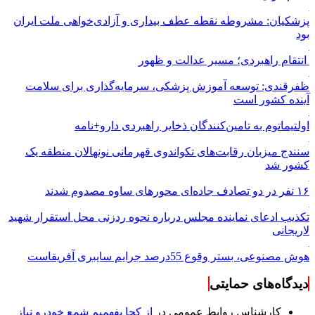
پزشکیان: مشروطه نقطه عطف بیداری و آزادی‌خواهی ملت ایران
بود
انتقام راهبردی؛ مسیر عدالت و ظهور
ظفرقندی: توسعه آموزش پزشکی، سرمایه‌گذاری برای سلامت
آینده کشور است
اولتیماتوم به تامین‌کنندگان ذخایر راهبردی دارو+نامه
سنندج میزبان رقابت‌های تکواندوی قهرمانی نونهالان منطقه یک
کشور شد
۱۶ نفر در دو تصادف جاده‌ای محورهای ساوه مصدوم شدند
تکذیب ادعای نماینده مجلس درباره نحوه ردزنی محل استقرار شهید
لاریجانی
هوش مصنوعی، بستر وقوع 55درصد جرایم سایبری آفریقاست
دیدگاه‌های حمایتی
کارشناس روابط عمومی
در
از کجا بفهمیم شمع خودرو نیاز