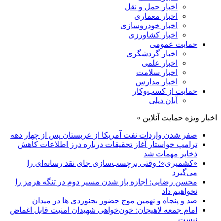
اخبار حمل و نقل
اخبار معماری
اخبار خودروسازی
اخبار کشاورزی
حمایت عمومی
اخبار گردشگری
اخبار علمی
اخبار سلامت
اخبار مدارس
حمایت از کسب‌وکار
آبان دیلی
اخبار ویژه حمایت آنلاین »
صفر شدن واردات نفت آمریکا از عربستان پس از چهار دهه
ترامپ خواستار آغاز تحقیقات درباره درز اطلاعات کاهش
ذخایر مهمات شد
«کشمیری»؛ وقتی برچسب‌سازی جای نقد رسانه‌ای را
می‌گیرد
محسن رضایی: اجازه باز شدن مسیر دوم در تنگه هرمز را
نخواهیم داد
صد و پنجاه و نهمین موج حضور بجنوردی ها در میدان
امام جمعه لاهیجان: خون‌خواهی شهیدان امنیت قابل اغماض
نیست