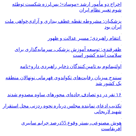
اخراج دو مأمور ارشد «موساد»؛ پس‌لرزه شکست توطئه
شوم تغییر نظام ایران
پزشکیان: مشروطه نقطه عطف بیداری و آزادی‌خواهی ملت
ایران بود
انتقام راهبردی؛ مسیر عدالت و ظهور
ظفرقندی: توسعه آموزش پزشکی، سرمایه‌گذاری برای
سلامت آینده کشور است
اولتیماتوم به تامین‌کنندگان ذخایر راهبردی دارو+نامه
سنندج میزبان رقابت‌های تکواندوی قهرمانی نونهالان منطقه
یک کشور شد
۱۶ نفر در دو تصادف جاده‌ای محورهای ساوه مصدوم شدند
تکذیب ادعای نماینده مجلس درباره نحوه ردزنی محل استقرار
شهید لاریجانی
هوش مصنوعی، بستر وقوع 55درصد جرایم سایبری
آفریقاست