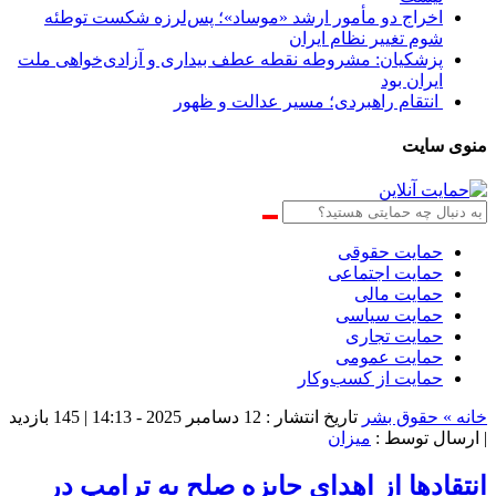
اخراج دو مأمور ارشد «موساد»؛ پس‌لرزه شکست توطئه
شوم تغییر نظام ایران
پزشکیان: مشروطه نقطه عطف بیداری و آزادی‌خواهی ملت
ایران بود
انتقام راهبردی؛ مسیر عدالت و ظهور
منوی سایت
حمایت حقوقی
حمایت اجتماعی
حمایت مالی
حمایت سیاسی
حمایت تجاری
حمایت عمومی
حمایت از کسب‌وکار
خانه »
حقوق بشر
تاریخ انتشار : 12 دسامبر 2025 - 14:13 |
145 بازدید
| ارسال توسط :
میزان
انتقادها از اهدای جایزه صلح به ترامپ در