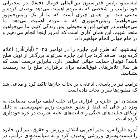
اینفانتینو، رئیس فدراسیون بین‌المللی فوتبال (فیفا)، در سخنرانی
خود ترامپ را شخصی که به مردم اهمیت می‌دهد توصیف کرده و
مدعی شد: این همان چیزی است که ما از یک رئیس‌جمهور
می‌خواهیم؛ رئیس‌جمهوری که به مردم اهمیت می‌دهد. ما
می‌خواهیم در جهانی امن و محیطی ایمن زندگی کنیم. ما می‌خواهیم
متحد شویم، این همان کاری است که امروز اینجا انجام می‌دهیم و
در جام جهانی انجام خواهیم داد.
اینفانتینو، که طرح این جایزه را در نوامبر ۲۰۲۵ (آبان/آذر) اعلام
کرده بود، اضافه کرد: چرا این جایزه نمی‌تواند بزرگ‌تر از نوبل صلح
باشد؟ فوتبال حمایت جهانی عظیمی دارد، بنابراین درست است که
هر سال تلاش‌های فوق‌العاده برای برقراری صلح را به رسمیت
بشناسد.
ترامپ نیز در پاسخی ادعایی، بر نجات جان‌ها تاکید کرد و مدعی شد
که میلیون‌ها نفر را نجات داده است.
منتقدان این جایزه را ابزاری برای جلب لطف ترامپ می‌دانند، به
ویژه در حالی که فیفا از تعلیق عضویت رژیم صهیونیستی به دلیل
ارتکای جنایت‌های جنگی و جنایت‌های علیه بشریت در غزه خودداری
کرده است.
آندره فلورانس، مدیر اجرایی ائتلاف ورزش و حقوق، نیز این جایزه
را شست‌وشوی ورزشی توصیف کرد و به سیاست‌های ترامپ در