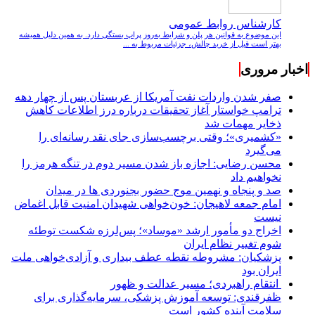
کارشناس روابط عمومی
این موضوع به قوانین هر پلن و شرایط به‌روز پراپ بستگی دارد. به همین دلیل همیشه
بهتر است قبل از خرید چالش، جزئیات مربوط به ...
اخبار مروری
صفر شدن واردات نفت آمریکا از عربستان پس از چهار دهه
ترامپ خواستار آغاز تحقیقات درباره درز اطلاعات کاهش
ذخایر مهمات شد
«کشمیری»؛ وقتی برچسب‌سازی جای نقد رسانه‌ای را
می‌گیرد
محسن رضایی: اجازه باز شدن مسیر دوم در تنگه هرمز را
نخواهیم داد
صد و پنجاه و نهمین موج حضور بجنوردی ها در میدان
امام جمعه لاهیجان: خون‌خواهی شهیدان امنیت قابل اغماض
نیست
اخراج دو مأمور ارشد «موساد»؛ پس‌لرزه شکست توطئه
شوم تغییر نظام ایران
پزشکیان: مشروطه نقطه عطف بیداری و آزادی‌خواهی ملت
ایران بود
انتقام راهبردی؛ مسیر عدالت و ظهور
ظفرقندی: توسعه آموزش پزشکی، سرمایه‌گذاری برای
سلامت آینده کشور است