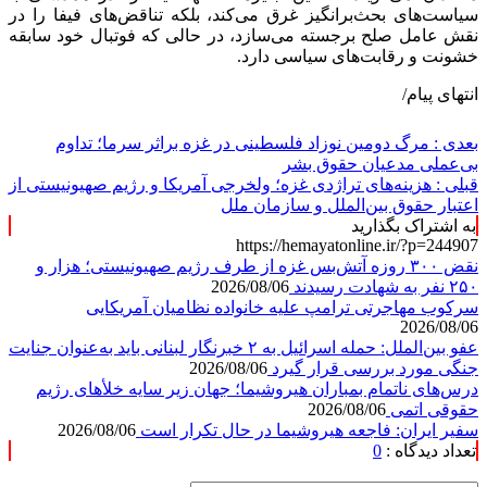
سیاست‌های بحث‌برانگیز غرق می‌کند، بلکه تناقض‌های فیفا را در
نقش عامل صلح برجسته می‌سازد، در حالی که فوتبال خود سابقه
خشونت و رقابت‌های سیاسی دارد.
انتهای پیام/
بعدی :
مرگ دومین نوزاد فلسطینی در غزه براثر سرما؛ تداوم
بی‌عملی مدعیان حقوق بشر
قبلی :
هزینه‌های تراژدی غزه؛ ولخرجی آمریکا و رژیم صهیونیستی از
اعتبار حقوق بین‌الملل و سازمان ملل
به اشتراک بگذارید
https://hemayatonline.ir/?p=244907
نقض ۳۰۰ روزه آتش‌بس غزه از طرف رژیم صهیونیستی؛ هزار و
۲۵۰ نفر به شهادت رسیدند
2026/08/06
سرکوب مهاجرتی ترامپ علیه خانواده نظامیان آمریکایی
2026/08/06
عفو بین‌الملل: حمله اسرائیل به ۲ خبرنگار لبنانی باید به‌عنوان جنایت
جنگی مورد بررسی قرار گیرد
2026/08/06
درس‌های ناتمام بمباران هیروشیما؛ جهان زیر سایه خلأ‌های رژیم
حقوقی اتمی
2026/08/06
سفیر ایران: فاجعه هیروشیما در حال تکرار است
2026/08/06
تعداد دیدگاه :
0