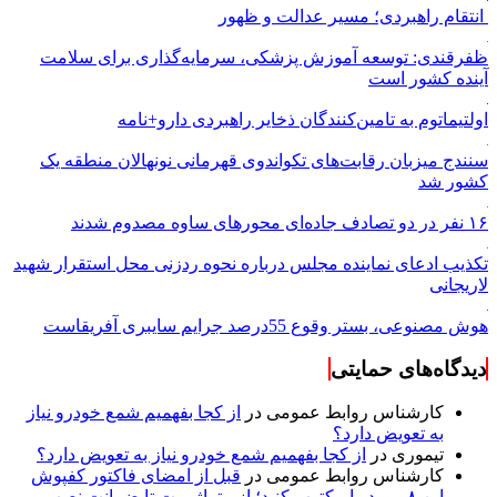
انتقام راهبردی؛ مسیر عدالت و ظهور
ظفرقندی: توسعه آموزش پزشکی، سرمایه‌گذاری برای سلامت
آینده کشور است
اولتیماتوم به تامین‌کنندگان ذخایر راهبردی دارو+نامه
سنندج میزبان رقابت‌های تکواندوی قهرمانی نونهالان منطقه یک
کشور شد
۱۶ نفر در دو تصادف جاده‌ای محورهای ساوه مصدوم شدند
تکذیب ادعای نماینده مجلس درباره نحوه ردزنی محل استقرار شهید
لاریجانی
هوش مصنوعی، بستر وقوع 55درصد جرایم سایبری آفریقاست
دیدگاه‌های حمایتی
کارشناس روابط عمومی
در
از کجا بفهمیم شمع خودرو نیاز
به تعویض دارد؟
تیموری
در
از کجا بفهمیم شمع خودرو نیاز به تعویض دارد؟
کارشناس روابط عمومی
در
قبل از امضای فاکتور کفپوش
این ۸ مورد را مکتوب کنید؛ از متراژ پرت تا ضمانت نصب