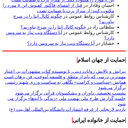
احسان وفادار
در
قبل از امضای فاکتور کفپوش این ۸ مورد را
مکتوب کنید؛ از متراژ پرت تا ضمانت نصب
کارشناس روابط عمومی
در
چگونه کانال ایتا را در سرچ
بیاوریم؟
سلطانی راد
در
چگونه کانال ایتا را در سرچ بیاوریم؟
کارشناس روابط عمومی
در
آیا دستگاه ویپ نیاز به سرویس
دارد؟
خشایار
در
آیا دستگاه ویپ نیاز به سرویس دارد؟
حمایت از جهان اسلام
پیرایش و پالایش روایات دینی، با نویسنده کتاب مشهورات بی اعتبار
مهم‌ترین درسی که باید از منطق و فلسفه آموخت، فن برهان است
همایش «سیاست و کرامت» نگاهی به سیاست ورزی شهید رئیسی
برگزار می‌شود
نشست تخصصی داوران و پیشکسوتان قرآنی برگزار می‌شود
جلسه گزارش طرح ملی نهضت ملی «زندگی با آیه‌ها» برگزار می
شود
بازدید لاریجانی از غرفه انتشارات دانشگاه بین‌المللی اهل‌بیت (ع)
حمایت از خانواده ایرانی