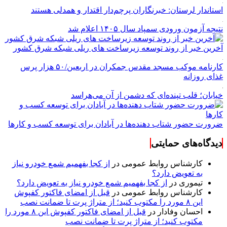
استاندار لرستان: خبرنگاران پرچم‌دار اقتدار و همدلی هستند
نتیجه آزمون ورودی سمپاد سال ۱۴۰۵ اعلام شد
آخرین خبر از روند توسعه زیرساخت های ریلی شبکه شرق کشور
کارنامه موکب مسجد مقدس جمکران در اربعین/۵۰ هزار پرس
غذای روزانه
خیابان؛ قلب تپنده‌ای که دشمن از آن می‌هراسد
ضرورت حضور شتاب ‌دهنده‌ها در آبادان برای توسعه کسب‌ و کارها
دیدگاه‌های حمایتی
کارشناس روابط عمومی
در
از کجا بفهمیم شمع خودرو نیاز
به تعویض دارد؟
تیموری
در
از کجا بفهمیم شمع خودرو نیاز به تعویض دارد؟
کارشناس روابط عمومی
در
قبل از امضای فاکتور کفپوش
این ۸ مورد را مکتوب کنید؛ از متراژ پرت تا ضمانت نصب
احسان وفادار
در
قبل از امضای فاکتور کفپوش این ۸ مورد را
مکتوب کنید؛ از متراژ پرت تا ضمانت نصب