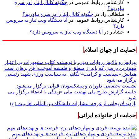
کارشناس روابط عمومی
در
چگونه کانال ایتا را در سرچ
بیاوریم؟
سلطانی راد
در
چگونه کانال ایتا را در سرچ بیاوریم؟
کارشناس روابط عمومی
در
آیا دستگاه ویپ نیاز به سرویس
دارد؟
خشایار
در
آیا دستگاه ویپ نیاز به سرویس دارد؟
حمایت از جهان اسلام
پیرایش و پالایش روایات دینی، با نویسنده کتاب مشهورات بی اعتبار
مهم‌ترین درسی که باید از منطق و فلسفه آموخت، فن برهان است
همایش «سیاست و کرامت» نگاهی به سیاست ورزی شهید رئیسی
برگزار می‌شود
نشست تخصصی داوران و پیشکسوتان قرآنی برگزار می‌شود
جلسه گزارش طرح ملی نهضت ملی «زندگی با آیه‌ها» برگزار می
شود
بازدید لاریجانی از غرفه انتشارات دانشگاه بین‌المللی اهل‌بیت (ع)
حمایت از خانواده ایرانی
آینده توسعه فردی و مهارت‌های نرم: فرصت‌ها و تهدیدهای مهم