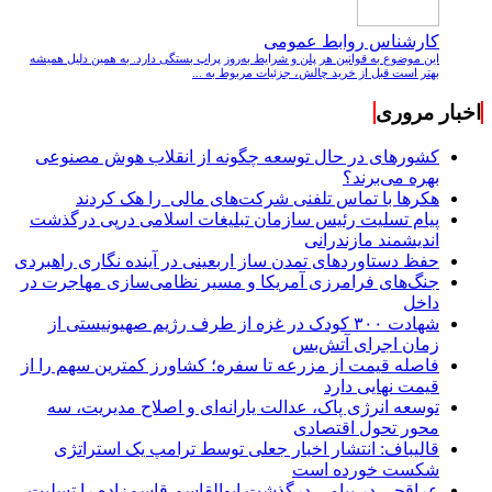
کارشناس روابط عمومی
این موضوع به قوانین هر پلن و شرایط به‌روز پراپ بستگی دارد. به همین دلیل همیشه
بهتر است قبل از خرید چالش، جزئیات مربوط به ...
اخبار مروری
کشورهای در حال توسعه چگونه از انقلاب هوش مصنوعی
بهره می‌برند؟
هکرها با تماس تلفنی شرکت‌های مالی را هک کردند
پیام تسلیت رئیس سازمان تبلیغات اسلامی درپی درگذشت
اندیشمند مازندرانی
حفظ دستاوردهای تمدن ساز اربعینی در آینده نگاری راهبردی
جنگ‌های فرامرزی آمریکا و مسیر نظامی‌سازی مهاجرت در
داخل
شهادت ۳۰۰ کودک در غزه از طرف رژیم صهیونیستی از
زمان اجرای آتش‌بس
فاصله قیمت از مزرعه تا سفره؛ کشاورز کمترین سهم را از
قیمت نهایی دارد
توسعه انرژی پاک، عدالت یارانه‌ای و اصلاح مدیریت، سه
محور تحول اقتصادی
قالیباف: انتشار اخبار جعلی توسط ترامپ یک استراتژی
شکست خورده است
عراقچی در پیامی درگذشت ابوالقاسم قاسم‌زاده را تسلیت