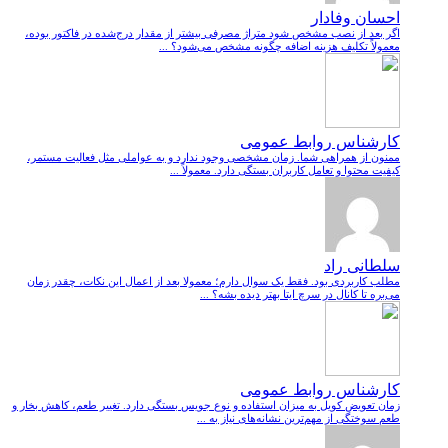
احسان وفادار
اگر بعد از نصب مشخص شود متراژ مصرفی بیشتر از مقدار درج‌شده در فاکتور بوده،
معمولاً تکلیف هزینه اضافه چگونه مشخص می‌شود؟ ...
کارشناس روابط عمومی
ممنون از همراهی شما. زمان مشخصی وجود ندارد و به عواملی مثل فعالیت مستمر،
کیفیت محتوا و تعامل کاربران بستگی دارد. معمولاً ...
سلطانی راد
مطلب کاربردی بود. فقط یک سوال دارم؛ معمولا بعد از اعمال این نکات، چقدر زمان
می‌بره تا کانال در سرچ ایتا بهتر دیده بشه؟ ...
کارشناس روابط عمومی
زمان تعویض کویل به میزان استفاده و نوع جویس بستگی دارد. تغییر طعم، کاهش بخار و
طعم سوختگی از مهم‌ترین نشانه‌های نیاز به ...