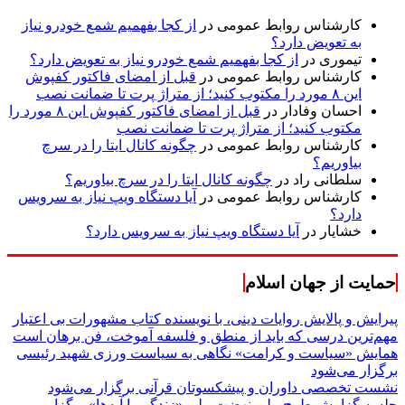
کارشناس روابط عمومی
در
از کجا بفهمیم شمع خودرو نیاز
به تعویض دارد؟
تیموری
در
از کجا بفهمیم شمع خودرو نیاز به تعویض دارد؟
کارشناس روابط عمومی
در
قبل از امضای فاکتور کفپوش
این ۸ مورد را مکتوب کنید؛ از متراژ پرت تا ضمانت نصب
احسان وفادار
در
قبل از امضای فاکتور کفپوش این ۸ مورد را
مکتوب کنید؛ از متراژ پرت تا ضمانت نصب
کارشناس روابط عمومی
در
چگونه کانال ایتا را در سرچ
بیاوریم؟
سلطانی راد
در
چگونه کانال ایتا را در سرچ بیاوریم؟
کارشناس روابط عمومی
در
آیا دستگاه ویپ نیاز به سرویس
دارد؟
خشایار
در
آیا دستگاه ویپ نیاز به سرویس دارد؟
حمایت از جهان اسلام
پیرایش و پالایش روایات دینی، با نویسنده کتاب مشهورات بی اعتبار
مهم‌ترین درسی که باید از منطق و فلسفه آموخت، فن برهان است
همایش «سیاست و کرامت» نگاهی به سیاست ورزی شهید رئیسی
برگزار می‌شود
نشست تخصصی داوران و پیشکسوتان قرآنی برگزار می‌شود
جلسه گزارش طرح ملی نهضت ملی «زندگی با آیه‌ها» برگزار می