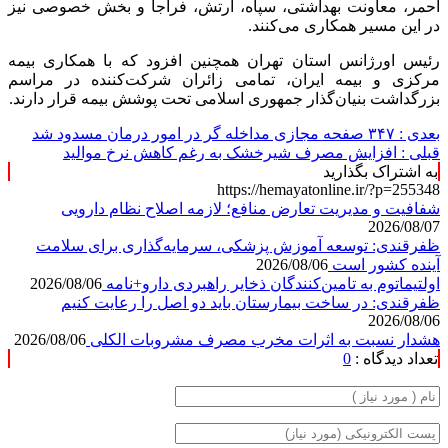
احمر، معاونت بهداشتی، سپاه، ارتش، فراجا و بخش خصوصی نیز
در این مسیر همکاری می‌کنند.
رئیس اورژانس استان تهران همچنین افزود که با همکاری بیمه
مرکزی و بیمه ایران، تمامی زائران شرکت‌کننده در مراسم
بزرگداشت بنیان‌گذار جمهوری اسلامی تحت پوشش بیمه قرار دارند.
بعدی :
۳۴۷ صفحه مجازی مداخله گر در امور درمان مسدود شد
قبلی :
افزایش مصرف شیرخشک به رغم کاهش نرخ موالید
به اشتراک بگذارید
https://hemayatonline.ir/?p=255348
شفافیت و مدیریت تعارض منافع؛ لازمه اصلاح نظام دارویی
2026/08/07
ظفرقندی: توسعه آموزش پزشکی، سرمایه‌گذاری برای سلامت
آینده کشور است
2026/08/06
اولتیماتوم به تامین‌کنندگان ذخایر راهبردی دارو+نامه
2026/08/06
ظفرقندی: در ساخت بیمارستان باید دو اصل را رعایت کنیم
2026/08/06
هشدار نسبت به اثرات مخرب مصرف مشروبات الکلی
2026/08/06
تعداد دیدگاه :
0