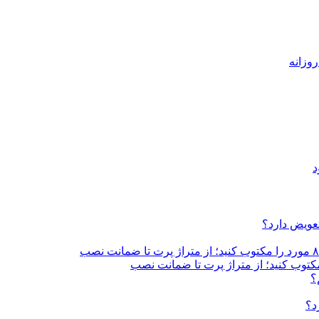
د
تعویض دارد؟
؟
د؟