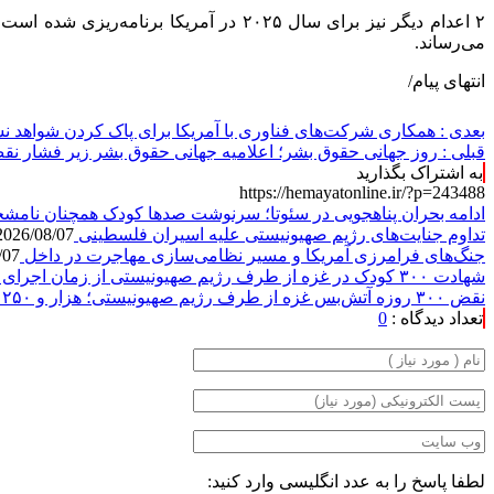
می‌رساند.
انتهای پیام/
بعدی :
همکاری شرکت‌های فناوری با آمریکا برای پاک کردن شواهد 
قبلی :
روز جهانی حقوق بشر؛ اعلامیه جهانی حقوق بشر زیر فشار نقض
به اشتراک بگذارید
https://hemayatonline.ir/?p=243488
ادامه بحران پناهجویی در سئوتا؛ سرنوشت صدها کودک همچنان نا
تداوم جنایت‌های رژیم صهیونیستی علیه اسیران فلسطینی
2026/08/07
جنگ‌های فرامرزی آمریکا و مسیر نظامی‌سازی مهاجرت در داخل
/07
شهادت ۳۰۰ کودک در غزه از طرف رژیم صهیونیستی از زمان اجرای آتش‌بس
نقض ۳۰۰ روزه آتش‌بس غزه از طرف رژیم صهیونیستی؛ هزار و ۲۵۰ نفر به شهادت رسیدند
تعداد دیدگاه :
0
لطفا پاسخ را به عدد انگلیسی وارد کنید: