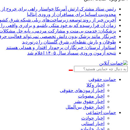
رئیس ستاد مشترک ارتش آمریکا خواستار راهی برای خروج از ج
محدودیت اسپانیا برای مسافران از ورودی ایتالیا
آخرین خبر از روند توسعه زیرساخت‌های ریلی شبکه شرق کشو
زمان آن فرا رسیده که به خود متکی باشیم و برادری واقعی را 
پزشکیان: خدمت بی‌منت و مشارکت مردمی، پایه حل مشکلا
خبرنگار مانند پزشک بدون دانش تخصصی نمی‌تواند فعالیت حرفه
طوفان و بارش نقطه‌ای، شرق گلستان را درنوردید
استاندار لرستان: خبرنگاران پرچم‌دار اقتدار و همدلی هستند
نتیجه آزمون ورودی سمپاد سال ۱۴۰۵ اعلام شد
حمایت حقوقی
اخبار وکلا
اخبار آزمون‌های حقوقی
اخبار مصوبات
اخبار حقوق بشر
اخبار حقوق بین‌الملل
حمایت اجتماعی
اخبار حوادث
اخبار استانی
اخبار خانواده