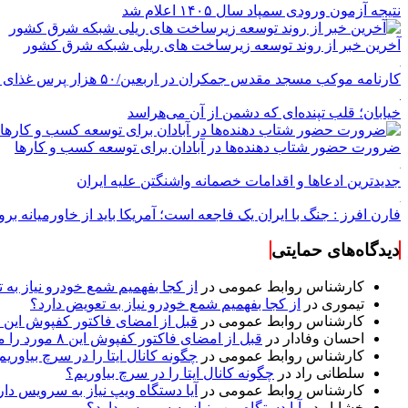
نتیجه آزمون ورودی سمپاد سال ۱۴۰۵ اعلام شد
آخرین خبر از روند توسعه زیرساخت های ریلی شبکه شرق کشور
کارنامه موکب مسجد مقدس جمکران در اربعین/۵۰ هزار پرس غذای روزانه
خیابان؛ قلب تپنده‌ای که دشمن از آن می‌هراسد
ضرورت حضور شتاب ‌دهنده‌ها در آبادان برای توسعه کسب‌ و کارها
جدیدترین ادعاها و اقدامات خصمانه واشنگتن علیه ایران
فارن افرز : جنگ با ایران یک فاجعه است؛ آمریکا باید از خاورمیانه برو
دیدگاه‌های حمایتی
کارشناس روابط عمومی
در
از کجا بفهمیم شمع خودرو نیاز به 
تیموری
در
از کجا بفهمیم شمع خودرو نیاز به تعویض دارد؟
کارشناس روابط عمومی
در
قبل از امضای فاکتور کفپوش این ۸ مورد را مکتوب کنید؛ از متراژ پرت تا ضمانت نصب
احسان وفادار
در
قبل از امضای فاکتور کفپوش این ۸ مورد را مکتوب کنید؛ از متراژ پرت تا ضمانت نصب
کارشناس روابط عمومی
در
چگونه کانال ایتا را در سرچ بیاوریم
سلطانی راد
در
چگونه کانال ایتا را در سرچ بیاوریم؟
کارشناس روابط عمومی
در
آیا دستگاه ویپ نیاز به سرویس دار
خشایار
در
آیا دستگاه ویپ نیاز به سرویس دارد؟