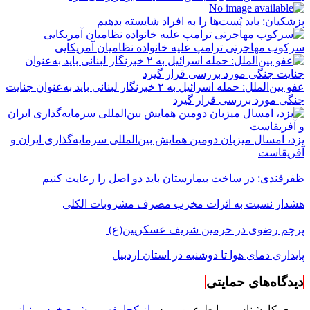
پزشکیان: باید پُست‌ها را به افراد شایسته بدهیم
سرکوب مهاجرتی ترامپ علیه خانواده نظامیان آمریکایی
عفو بین‌الملل: حمله اسرائیل به ۲ خبرنگار لبنانی باید به‌عنوان جنایت
جنگی مورد بررسی قرار گیرد
یزد، امسال میزبان دومین همایش بین‌المللی سرمایه‌گذاری ایران و
آفریقاست
ظفرقندی: در ساخت بیمارستان باید دو اصل را رعایت کنیم
هشدار نسبت به اثرات مخرب مصرف مشروبات الکلی
پرچم رضوی در حرمین شریف عسکریین(ع)
پایداری دمای هوا تا دوشنبه در استان اردبیل
دیدگاه‌های حمایتی
کارشناس روابط عمومی
در
از کجا بفهمیم شمع خودرو نیاز