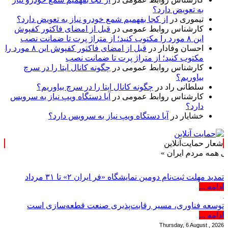
به تعویض دارد؟
تیموری
در
از کجا بفهمیم شمع خودرو نیاز به تعویض دارد؟
کارشناس روابط عمومی
در
قبل از امضای فاکتور کفپوش
این ۸ مورد را مکتوب کنید؛ از متراژ پرت تا ضمانت نصب
احسان وفادار
در
قبل از امضای فاکتور کفپوش این ۸ مورد را
مکتوب کنید؛ از متراژ پرت تا ضمانت نصب
کارشناس روابط عمومی
در
چگونه کانال ایتا را در سرچ
بیاوریم؟
سلطانی راد
در
چگونه کانال ایتا را در سرچ بیاوریم؟
کارشناس روابط عمومی
در
آیا دستگاه ویپ نیاز به سرویس
دارد؟
خشایار
در
آیا دستگاه ویپ نیاز به سرویس دارد؟
شعار حمایت‌آنلاین
دم ایران »
تمدید مهلت ثبت‌نام دومین نمایشگاه «فر ایران ۲» تا ۳۱ مرداد
ادامه ...
توسعه فناوری، مسیر رقابت‌پذیری صنعت قطعه‌سازی است
ادامه ...
Thursday, 6 August , 2026