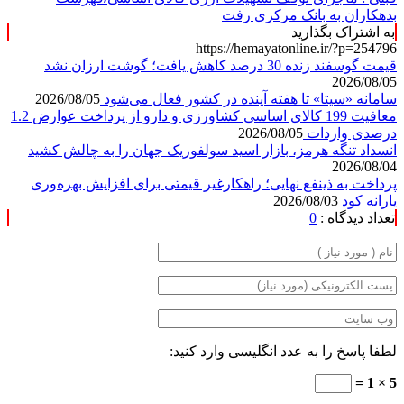
بدهکاران به بانک مرکزی رفت
به اشتراک بگذارید
https://hemayatonline.ir/?p=254796
قیمت گوسفند زنده 30 درصد کاهش یافت؛ گوشت ارزان نشد
2026/08/05
سامانه «سیتا» تا هفته آینده در کشور فعال می‌شود
2026/08/05
معافیت 199 کالای اساسی کشاورزی و دارو از پرداخت عوارض 1.2
درصدی واردات
2026/08/05
انسداد تنگه هرمز، بازار اسید سولفوریک جهان را به چالش کشید
2026/08/04
پرداخت به ذینفع نهایی؛ راهکارغیر قیمتی برای افزایش بهره‌وری
یارانه کود
2026/08/03
تعداد دیدگاه :
0
لطفا پاسخ را به عدد انگلیسی وارد کنید:
5 × 1 =