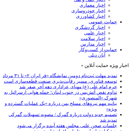
اخبار معماری
اخبار خودروسازی
اخبار کشاورزی
حمایت عمومی
اخبار گردشگری
اخبار علمی
اخبار سلامت
اخبار مدارس
حمایت از کسب‌وکار
آبان دیلی
اخبار ویژه حمایت آنلاین »
تمدید مهلت ثبت‌نام دومین نمایشگاه «فر ایران ۲» تا ۳۱ مرداد
توسعه فناوری، مسیر رقابت‌پذیری صنعت قطعه‌سازی است
حرم امام علی (ع) مهیای عزاداری دهه آخر صفر شد
تداوم نقض آتش‌بس در جنوب لبنان؛ حمله هوایی ارسرائیل به
شهرک «المنصوری»
بیانیه مهم نیروهای مسلح یمن درباره «یک عملیات گسترده و
ویژه»
تصمیم جدید دولت درباره گمرک / مصوبه تسهیلات گمرکی
تمدید شد
جلسات صحن علنی مجلس هفته آینده برگزار می‌شود