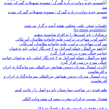
تصمیم جدید دولت درباره گمرک / مصوبه تسهیلات گمرکی تمدید
شد
جلسات صحن علنی مجلس هفته آینده برگزار می‌شود
پزشکیان: باید پُست‌ها را به افراد شایسته بدهیم
سرکوب مهاجرتی ترامپ علیه خانواده نظامیان آمریکایی
عفو بین‌الملل: حمله اسرائیل به ۲ خبرنگار لبنانی باید به‌عنوان جنایت
جنگی مورد بررسی قرار گیرد
یزد، امسال میزبان دومین همایش بین‌المللی سرمایه‌گذاری ایران و
آفریقاست
ظفرقندی: در ساخت بیمارستان باید دو اصل را رعایت کنیم
هشدار نسبت به اثرات مخرب مصرف مشروبات الکلی
پرچم رضوی در حرمین شریف عسکریین(ع)