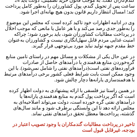
گندم‌کاران گفت: به موجب قانون خرید تضمینی، دولت باید 24
ساعت پس از تحویل گندم، پول کشاورزان را به‌طور کامل پرداخت
کند؛ امسال انتظار داریم قانون بدون هیچ بهانه‌ای اجرا شود.
وی در ادامه اظهارات خود تاکید کرده است که مجلس این موضوع
را به‌طور جدی رصد می‌کند و با هر عامل یا مانعی که موجب اخلال
در پرداخت مطالبات کشاورزان شود، باید برخورد شود؛ چراکه
امنیت غذایی مردم قابل سهل‌انگاری نیست و کشاورزان به‌عنوان
خط مقدم جبهه تولید نباید مورد بی‌توجهی قرار گیرند.
در عین حال یکی از مشکلات و مسائل مهم در راستای تامین منابع
گره‌خوردن منابع هدفمندی با درآمدهای حاصل از صادرات
فرآورده‌های نفتی است(درآمدهای نفتی را شامل نمی‌شود). با این
وجود ممکن است بابت شرایط فعلی کشور برخی درآمدهای مرتبط
با هدفمندسازی یارانه‌ها دچار چالش شود.
در همین راستا نیز فلسفی با ارائه پیشنهادی به دولت اظهار کرده
است که اگر پرداخت پول گندم به منابع هدفمندی یارانه‌ها یا
درآمدهای نفتی گره خورده است، دولت می‌تواند اصلاحیه‌ای به
مجلس ارائه دهد تا این وابستگی برطرف شود و مانند سال‌های
گذشته، پرداخت‌ها معطل تحقق درآمدهای نفتی نماند.
تاخیر در پرداخت مطالبات گندمکاران با وجود تصویب اعتبار در
بودجه، غیرقابل قبول است