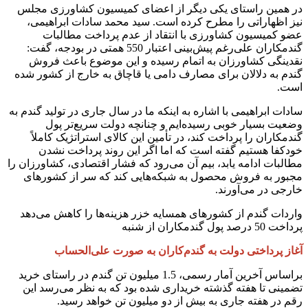
در همین راستای یکی دیگر از اعضای کمیسیون کشاورزی مجلس
نیز اظهاراتی را مطرح کرده است. سید محمد سادات ابراهیمی،
عضو کمیسیون کشاورزی با انتقاد از عدم پرداخت مطالبات
گندمکاران علی‌رغم پیش‌بینی اعتبار 550 همتی در بودجه، گفت:
نقدینگی کشاورزان به اتمام رسیده و این موضوع باعث فروش
گندم به دلالان برای مصارف دامی یا قاچاق به خارج از کشور شده
است.
سادات ابراهیمی با اشاره به اینکه ما در سال جاری در تولید گندم به
وضعیت بسیار خوبی رسیده‌ایم و چنانچه دولت سریع‌تر پول
گندمکاران را پرداخت کند، در تأمین این کالای استراتژیک کاملاً
خودکفا هستیم گفته است که اما اگر این روند پرداخت نشدن
مطالبات ادامه یابد، بیم آن می‌رود که فشار اقتصادی، کشاورزان را
مجبور به فروش محصول به شبکه‌هایی کند که سر از کشورهای
خارجی در می‌آورند.
واردات گندم از کشورهای همسایه خزر هزینه‌ها را کاهش می‌دهد
پرداخت 50 درصد پول گندمکاران از شنبه
آغاز پرداختی دولت به گندم‌کاران به صورت علی‌الحساب
براساس آخرین آمار رسمی، 1.5 میلیون تن گندم در راستای خرید
تضمینی تا هفته گذشته خریداری شده بود که به نظر می‌رسد این
رقم در هفته جاری به بیش از دو میلیون تن خواهد رسید.