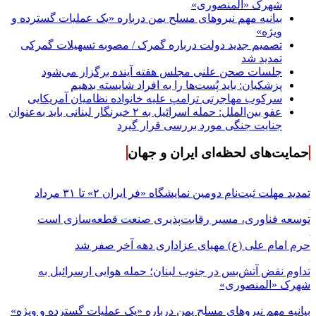
شهرک «المنصوری»
بیانیه مهم نیروهای مسلح یمن درباره «یک عملیات گسترده و
ویژه»
تصمیم جدید دولت درباره گمرک / مصوبه تسهیلات گمرکی
تمدید شد
جلسات صحن علنی مجلس هفته آینده برگزار می‌شود
پزشکیان: باید پُست‌ها را به افراد شایسته بدهیم
سرکوب مهاجرتی ترامپ علیه خانواده نظامیان آمریکایی
عفو بین‌الملل: حمله اسرائیل به ۲ خبرنگار لبنانی باید به‌عنوان
جنایت جنگی مورد بررسی قرار گیرد
حمایت‌های لحظه‌ای ایران و جهان
تمدید مهلت ثبت‌نام دومین نمایشگاه «فر ایران ۲» تا ۳۱ مرداد
توسعه فناوری، مسیر رقابت‌پذیری صنعت قطعه‌سازی است
حرم امام علی (ع) مهیای عزاداری دهه آخر صفر شد
تداوم نقض آتش‌بس در جنوب لبنان؛ حمله هوایی ارسرائیل به
شهرک «المنصوری»
بیانیه مهم نیروهای مسلح یمن درباره «یک عملیات گسترده و ویژه»