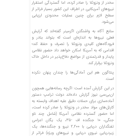
مخدر از ونزوئلا را صادر کرده، اما گستردگی استقرار
نیروهای آمریکایی در اطراف این کشور بسیار فراتر از
سطح لازم برای چنین عملیات محدودی ارزیابی
می‌شود.
منابع آگاه به واشنگتن اگزمینر گفته‌اند که آرایش
فعلی نیروها به اندازه‌ای است که بتواند بنادر و
فرودگاه‌های کلیدی ونزوئلا را تصرف و حفظ کند؛
اقدامی که به آمریکا امکان خواهد داد حضور نظامی
پایدار و قدرتمندی از مواضع دفاع‌پذیر در داخل خاک
ونزوئلا برقرار کند.
پنتاگون هم این آمادگی‌ها را چندان پنهان نکرده
است.
در این گزارش آمده است: اگرچه رسانه‌هایی همچون
ان‌بی‌سی نیوز گزارش داده‌اند دولت ترامپ دستور
آماده‌سازی برای حملات دقیق علیه اهداف وابسته به
کارتل‌های مواد مخدر در ونزوئلا را صادر کرده است،
اما حضور گسترده نظامی آمریکا (شامل چند ناو
جنگی، ۱۰ جنگنده اف -۳۵، یک یگان اعزامی
تفنگداران دریایی با ۲,۲۰۰ نیرو و جنگنده‌ها، یک
زیردریایی نیروی دریایی و نیروهای ویژه) فراتر از