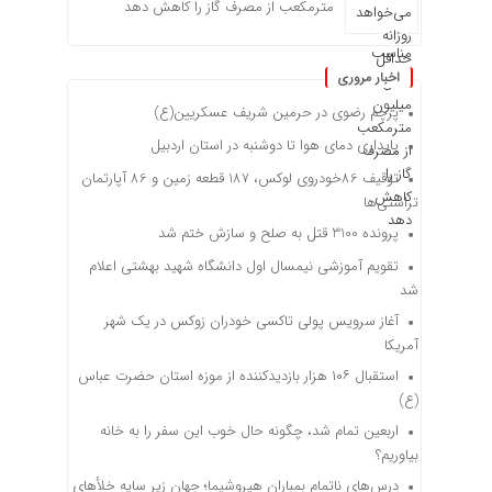
مترمکعب از مصرف گاز را کاهش دهد
اخبار مروری
پرچم رضوی در حرمین شریف عسکریین(ع)
پایداری دمای هوا تا دوشنبه در استان اردبیل
توقیف 86خودروی لوکس، 187 قطعه زمین و 86 آپارتمان
تراستی‌ها
پرونده 3100 قتل به صلح و سازش ختم شد
تقویم آموزشی نیمسال اول دانشگاه شهید بهشتی اعلام
شد
آغاز سرویس پولی تاکسی خودران زوکس در یک شهر
آمریکا
استقبال ۱۰۶ هزار بازدیدکننده از موزه استان حضرت عباس
(ع)
اربعین تمام شد، چگونه حال خوب این سفر را به خانه
بیاوریم؟
درس‌های ناتمام بمباران هیروشیما؛ جهان زیر سایه خلأ‌های