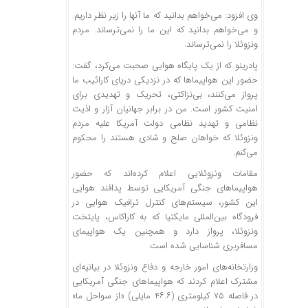
وی افزود: می‌خواهم بدانید که ما آنها را زیر نظر داریم.
و می‌خواهم بدانید که این ما را نمی‌ترساند. مردم
ونزوئلا را نمی‌ترساند.
پادرینو که از یک پایگاه هوایی صحبت می‌کرد، گفت:
حضور این هواپیماها که در نزدیکی دریای کارائیب ما
پرواز می‌کنند، بی‌نزاکتی، تحریک و تهدیدی برای
امنیت کشور است. من در برابر جهانیان آزار و اذیت
نظامی و تهدید نظامی دولت آمریکا علیه مردم
ونزوئلا که خواهان صلح و شادی هستند را محکوم
می‌کنم.
مقامات ونزوئلایی اعلام کرده‌اند که حضور
هواپیماهای جنگی آمریکایی توسط پدافند هوایی
این کشور، سیستم‌های کنترل ترافیک هوایی در
فرودگاه بین‌المللی مایکتیا که به کاراکاس، پایتخت
ونزوئلا، پرواز دارد و همچنین یک هواپیمای
مسافربری شناسایی شده است.
وزارتخانه‌های امور خارجه و دفاع ونزوئلا در بیانیه‌ای
مشترک اعلام کردند که هواپیماهای جنگی آمریکایی
در فاصله ۷۵ کیلومتری (۴۶.۶ مایلی) «از سواحل ما»