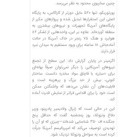
چنین سناریوی محدود به نظر می‌رسد.
پورتوریکو، تنها ۵۲۰ مایل دورتر از کاراکاس، به پایگاه
اصلی این استقرارها تبدیل شده و پروازهای مکرر از
پایگاه‌های آمریکا تجهیزات و نیروهای بیشتری به
منطقه آورده‌اند. علاوه بر این، واحدهایی از لشکر ۸۲
هوابرد و هنگ ۷۵ رنجر در خاک آمریکا در حالت
آماده‌باش ۱۸ ساعته برای ورود مستقیم به میدان نبرد
قرار دارند.
اگزمینر در پایان گزارش داد: این سطح از تجمع
نیروهای آمریکایی را دیگر نمی‌توان صرفاً بهانه‌ای
برای «مبارزه با قاچاق مواد مخدر» دانست. ساختار
کنونی، بیش از حد بزرگ و پرهزینه است و
قابلیت‌های آن نشان می‌دهد که واشنگتن ممکن
است خود را برای اقدامی فراتر از نمایش قدرت آماده
کند.
این در حالی است که ژنرال ولادیمیر پادرینو، وزیر
دفاع ونزوئلا، روز پنجشنبه گفت که حداقل پنج
جنگنده اف -۳۵ شناسایی شده‌اند—چیزی که او آن را
تهدیدی توصیف می‌کند که امپریالیسم آمریکا جرأت
کرده است به سواحل ونزوئلا نزدیک شود.