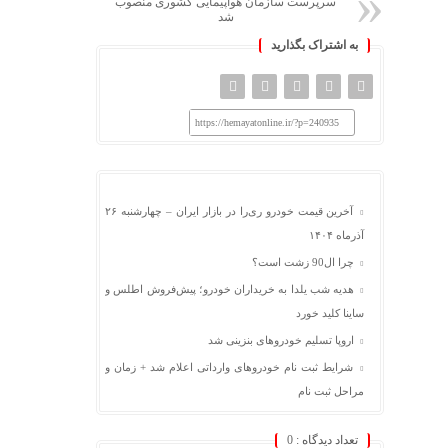
سرپرست سازمان هواپیمایی کشوری منصوب
شد
به اشتراک بگذارید
https://hemayatonline.ir/?p=240935
آخرین قیمت خودرو ری‌را در بازار ایران – چهارشنبه ۲۶
آذرماه ۱۴۰۴
چرا ال90 زشت است؟
هدیه شب یلدا به خریداران خودرو؛ پیش‌فروش اطلس و
ساینا کلید خورد
اروپا تسلیم خودروهای بنزینی شد
شرایط ثبت نام خودروهای وارداتی اعلام شد + زمان و
مراحل ثبت نام
تعداد دیدگاه :
0