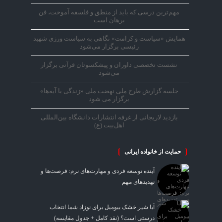
مهم‌ترین درسی که باید از منطق و فلسفه آموخت، فن
برهان است
همایش «سیاست و کرامت» نگاهی به سیاست ورزی شهید
رئیسی برگزار می‌شود
نشست تخصصی داوران و پیشکسوتان قرآنی برگزار
می‌شود
جلسه گزارش طرح ملی نهضت ملی «زندگی با آیه‌ها»
برگزار می شود
بازدید لاریجانی از غرفه انتشارات دانشگاه بین‌المللی
اهل‌بیت (ع)
حمایت از خانواده ایرانی
آینده توسعه فردی و مهارت‌های نرم: فرصت‌ها و
تهدیدهای مهم
آیا شیر خشک بیومیل برای نوزاد شما انتخاب
درستی است؟ (نقد کامل + جدول مقایسه)