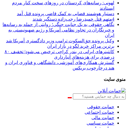
لهونی: رسانه‌های کردستان در روزهای سخت کنار مردم
ایستادند
دستیار هوشمند قضایی به کمک قاضی پرونده قتل آمد
4متهم قتل حمیدرضا رجب‌زاده دستگیر شدند
نگاهی حقوقی به یک جنایت جنگی؛ روایتی از حمله به رسانه‌ها
و خبرنگاران در تجاوز نظامی آمریکا و رژیم صهیونیستی به
ایران
وکیل پرونده حق‌السکوت ترامپ وزیر دادگستری آمریکا شد
برترین مراکز خرید لگو در بازار ایران
کانتینرهای ایرانی در بندر کراچی ترخیص می‌شود| تخفیف ۸۰
درصدی برای هزینه‌های انبارداری
گسترش همکاری‌های آموزشی، دانشگاهی و فناوری ایران و
هند درچارچوب بریکس
منوی سایت
حمایت حقوقی
حمایت اجتماعی
حمایت مالی
حمایت سیاسی