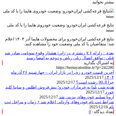
بیشتر بخوانید
نتایج قرعه‌کشی ایران‌خودرو: وضعیت خودروی هایما را با کد ملی
ببینید
نتایج قرعه‌کشی ایران‌خودرو برای محصولات هایما آذر ۱۴۰۴ اعلام
شد؛ متقاضیان با کد ملی وضعیت خود را مشاهده کنند.
بعدی :
زلزله ۷.۶ ریشتری در ژاپن/ هشدار وقوع سونامی صادر شد
قبلی :
توافق اتصال ریلی ریاض و دوحه به امضا رسید
به اشتراک بگذارید
https://hemayatonline.ir/?p=242280
آخرین قیمت خودرو ری‌را در بازار ایران – چهارشنبه ۲۶ آذرماه
2025/12/17
۱۴۰۴
چرا ال90 زشت است؟
2025/12/17
هدیه شب یلدا به خریداران خودرو؛ پیش‌فروش اطلس و ساینا کلید
خورد
2025/12/17
اروپا تسلیم خودروهای بنزینی شد
2025/12/17
شرایط ثبت نام خودروهای وارداتی اعلام شد + زمان و مراحل ثبت
نام
2025/12/16
تعداد دیدگاه :
0