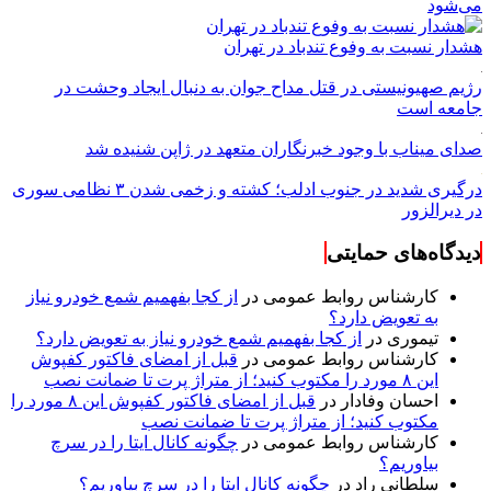
می‌شود
هشدار نسبت به وفوع تندباد در تهران
رژیم صهیونیستی در قتل مداح جوان به دنبال ایجاد وحشت در
جامعه است
صدای میناب با وجود خبرنگاران متعهد در ژاپن شنیده شد
درگیری شدید در جنوب ادلب؛ کشته و زخمی شدن ۳ نظامی سوری
در دیرالزور
دیدگاه‌های حمایتی
کارشناس روابط عمومی
در
از کجا بفهمیم شمع خودرو نیاز
به تعویض دارد؟
تیموری
در
از کجا بفهمیم شمع خودرو نیاز به تعویض دارد؟
کارشناس روابط عمومی
در
قبل از امضای فاکتور کفپوش
این ۸ مورد را مکتوب کنید؛ از متراژ پرت تا ضمانت نصب
احسان وفادار
در
قبل از امضای فاکتور کفپوش این ۸ مورد را
مکتوب کنید؛ از متراژ پرت تا ضمانت نصب
کارشناس روابط عمومی
در
چگونه کانال ایتا را در سرچ
بیاوریم؟
سلطانی راد
در
چگونه کانال ایتا را در سرچ بیاوریم؟