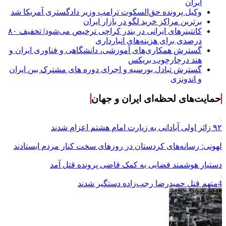
ایران
وکیل پرونده حق‌السکوت ترامپ وزیر دادگستری آمریکا شد
برترین مراکز خرید لگو در بازار ایران
کانتینرهای ایرانی در بندر کراچی ترخیص می‌شود| تخفیف ۸۰
درصدی برای هزینه‌های انبارداری
گسترش همکاری‌های آموزشی، دانشگاهی و فناوری ایران و
هند درچارچوب بریکس
گسترش تبادل بورسیه و اجرای دوره های مشترک بین ایران
و اندونزی
حمایت‌های لحظه‌ای ایران و جهان
۹۲ زائر اولی آبادانی به زیارت امام هشتم اعزام شدند
لهونی: رسانه‌های کردستان در روزهای سخت کنار مردم ایستادند
دستیار هوشمند قضایی به کمک قاضی پرونده قتل آمد
4متهم قتل حمیدرضا رجب‌زاده دستگیر شدند