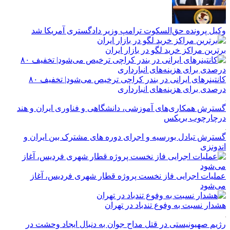
وکیل پرونده حق‌السکوت ترامپ وزیر دادگستری آمریکا شد
برترین مراکز خرید لگو در بازار ایران
کانتینرهای ایرانی در بندر کراچی ترخیص می‌شود| تخفیف ۸۰
درصدی برای هزینه‌های انبارداری
گسترش همکاری‌های آموزشی، دانشگاهی و فناوری ایران و هند
درچارچوب بریکس
گسترش تبادل بورسیه و اجرای دوره های مشترک بین ایران و
اندونزی
عملیات اجرایی فاز نخست پروژه قطار شهری فردیس، آغاز
می‌شود
هشدار نسبت به وفوع تندباد در تهران
رژیم صهیونیستی در قتل مداح جوان به دنبال ایجاد وحشت در