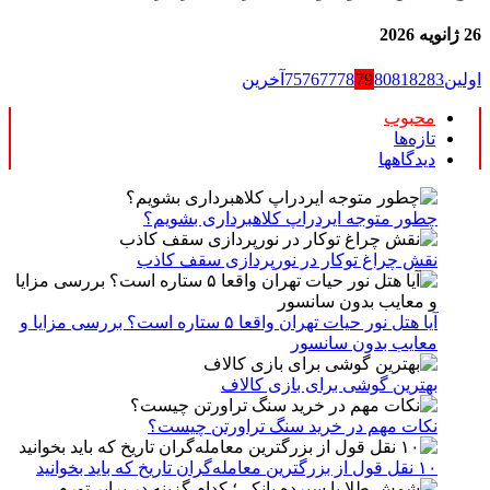
26 ژانویه 2026
اولین
83
82
81
80
79
78
77
76
75
آخرین
محبوب
تازه‌ها
دیدگاهها
چطور متوجه ایردراپ کلاهبرداری بشویم؟
نقش چراغ توکار در نورپردازی سقف کاذب
آیا هتل نور حیات تهران واقعا ۵ ستاره است؟ بررسی مزایا و
معایب بدون سانسور
بهترین گوشی برای بازی کالاف
نکات مهم در خرید سنگ تراورتن چیست؟
۱۰ نقل قول از بزرگترین معامله‌گران تاریخ که باید بخوانید