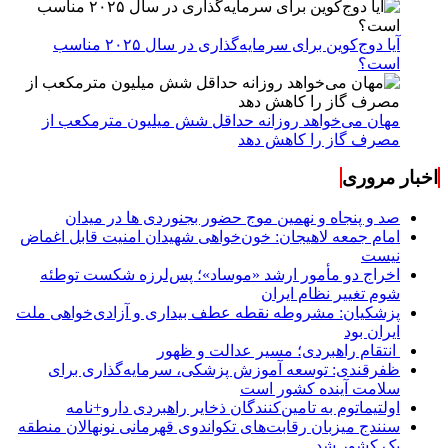
آیا دوج‌کوین برای سرمایه‌گذاری در سال ۲۰۲۵ مناسب
است؟
مهان می‌خواهد روزانه حداقل شش میلیون مترمکعب از
مصرف گاز را کاهش دهد
اخبار مروری
صد و پنجاه و نهمین موج حضور بجنوردی ها در میدان
امام جمعه لاهیجان: خون‌خواهی شهیدان امنیت قابل اغماض
نیست
اخراج دو مأمور ارشد «موساد»؛ پس‌لرزه شکست توطئه
شوم تغییر نظام ایران
پزشکیان: مشروطه نقطه عطف بیداری و آزادی‌خواهی ملت
ایران بود
انتقام راهبردی؛ مسیر عدالت و ظهور
ظفرقندی: توسعه آموزش پزشکی، سرمایه‌گذاری برای
سلامت آینده کشور است
اولتیماتوم به تامین‌کنندگان ذخایر راهبردی دارو+نامه
سنندج میزبان رقابت‌های تکواندوی قهرمانی نونهالان منطقه
یک کشور شد