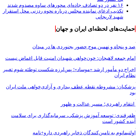
۱۶ نفر در دو تصادف جاده‌ای محورهای ساوه مصدوم شدند
تکذیب ادعای نماینده مجلس درباره نحوه ردزنی محل استقرار
شهید لاریجانی
حمایت‌های لحظه‌ای ایران و جهان
صد و پنجاه و نهمین موج حضور بجنوردی ها در میدان
امام جمعه لاهیجان: خون‌خواهی شهیدان امنیت قابل اغماض نیست
اخراج دو مأمور ارشد «موساد»؛ پس‌لرزه شکست توطئه شوم تغییر
نظام ایران
پزشکیان: مشروطه نقطه عطف بیداری و آزادی‌خواهی ملت ایران
بود
انتقام راهبردی؛ مسیر عدالت و ظهور
ظفرقندی: توسعه آموزش پزشکی، سرمایه‌گذاری برای سلامت
آینده کشور است
اولتیماتوم به تامین‌کنندگان ذخایر راهبردی دارو+نامه