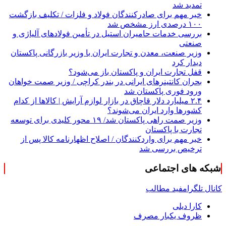
تمدید شد
خبر مهم برای صادرکنندگان فولاد و فلزات / تکلیف بازگشت
۱۰۰ درصدی ارز مشخص شد
بررسی خدمات حامیران استیل در تأمین فولادهای آلیاژی و
صنعتی
وزیر صنعت، معدن و تجارت ایران با وزیر بازرگانی پاکستان
دیدار کرد
قفل تجارت ایران و پاکستان باز می‌شود؟
بحران کانتینر‌های ایرانی در بندر کراچی / وزیر صمت خواهان
ورود فوری پاکستان شد
۲.۴ میلیارد دلار قاچاق در بازار لوازم آرایش | کالاها از کدام
کشورها وارد ایران می‌شوند؟
وزیر صمت راهی پاکستان شد/ ۱۹ محور کلیدی برای توسعه
تجارت با پاکستان
خبر مهم برای واردکنندگان / اصلاح اظهارنامه کالا پس از
ترخیص بررسی شد
شبکه های اجتماعی
کانال تلگرام
فید مطالب
کارا دیلی
ظروف یکبار مصرف