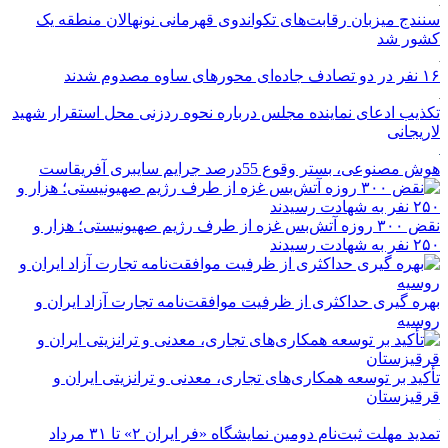
سنندج میزبان رقابت‌های تکواندوی قهرمانی نونهالان منطقه یک
کشور شد
۱۶ نفر در دو تصادف جاده‌ای محورهای ساوه مصدوم شدند
تکذیب ادعای نماینده مجلس درباره نحوه ردزنی محل استقرار شهید
لاریجانی
هوش مصنوعی، بستر وقوع 55درصد جرایم سایبری آفریقاست
نقض ۳۰۰ روزه آتش‌بس غزه از طرف رژیم صهیونیستی؛ هزار و
۲۵۰ نفر به شهادت رسیدند
بهره گیری حداکثری از ظرفیت موافقت‌نامه تجارت آزاد ایران و
روسیه
تأکید بر توسعه همکاری‌های تجاری، معدنی و ترانزیتی ایران و
قرقیزستان
تمدید مهلت ثبت‌نام دومین نمایشگاه «فر ایران ۲» تا ۳۱ مرداد