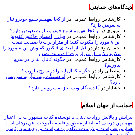
دیدگاه‌های حمایتی
کارشناس روابط عمومی
در
از کجا بفهمیم شمع خودرو نیاز
به تعویض دارد؟
تیموری
در
از کجا بفهمیم شمع خودرو نیاز به تعویض دارد؟
کارشناس روابط عمومی
در
قبل از امضای فاکتور کفپوش
این ۸ مورد را مکتوب کنید؛ از متراژ پرت تا ضمانت نصب
احسان وفادار
در
قبل از امضای فاکتور کفپوش این ۸ مورد را
مکتوب کنید؛ از متراژ پرت تا ضمانت نصب
کارشناس روابط عمومی
در
چگونه کانال ایتا را در سرچ
بیاوریم؟
سلطانی راد
در
چگونه کانال ایتا را در سرچ بیاوریم؟
کارشناس روابط عمومی
در
آیا دستگاه ویپ نیاز به سرویس
دارد؟
خشایار
در
آیا دستگاه ویپ نیاز به سرویس دارد؟
حمایت از جهان اسلام
پیرایش و پالایش روایات دینی، با نویسنده کتاب مشهورات بی اعتبار
مهم‌ترین درسی که باید از منطق و فلسفه آموخت، فن برهان است
همایش «سیاست و کرامت» نگاهی به سیاست ورزی شهید رئیسی
برگزار می‌شود