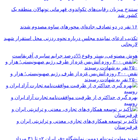
سنندج میزبان رقابت‌های تکواندوی قهرمانی نونهالان منطقه یک
کشور شد
۱۶ نفر در دو تصادف جاده‌ای محورهای ساوه مصدوم شدند
تکذیب ادعای نماینده مجلس درباره نحوه ردزنی محل استقرار شهید
لاریجانی
هوش مصنوعی، بستر وقوع 55درصد جرایم سایبری آفریقاست
نقض ۳۰۰ روزه آتش‌بس غزه از طرف رژیم صهیونیستی؛ هزار و
۲۵۰ نفر به شهادت رسیدند
بهره گیری حداکثری از ظرفیت موافقت‌نامه تجارت آزاد ایران و
روسیه
تأکید بر توسعه همکاری‌های تجاری، معدنی و ترانزیتی ایران و
قرقیزستان
تمدید مهلت ثبت‌نام دومین نمایشگاه «فر ایران ۲» تا ۳۱ مرداد