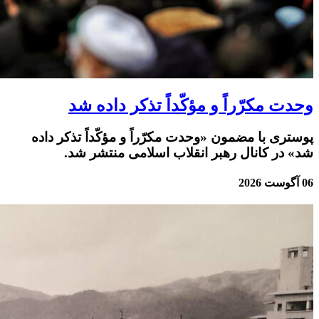
وحدت مکرّراً و مؤکّداً تذکر داده شد
پوستری با مضمون «وحدت مکرّراً و مؤکّداً تذکر داده
شد» در کانال رهبر انقلاب اسلامی منتشر شد.
06 آگوست 2026