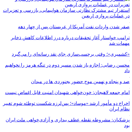
استقرار تیم مشترک نظارتی سازمان هواپیمایی، بازرسی و تعزیرات
در عملیات پروازی اربعین
صفر شدن واردات نفت آمریکا از عربستان پس از چهار دهه
ترامپ خواستار آغاز تحقیقات درباره درز اطلاعات کاهش ذخایر
مهمات شد
«کشمیری»؛ وقتی برچسب‌سازی جای نقد رسانه‌ای را می‌گیرد
محسن رضایی: اجازه باز شدن مسیر دوم در تنگه هرمز را نخواهیم
داد
صد و پنجاه و نهمین موج حضور بجنوردی ها در میدان
امام جمعه لاهیجان: خون‌خواهی شهیدان امنیت قابل اغماض نیست
اخراج دو مأمور ارشد «موساد»؛ پس‌لرزه شکست توطئه شوم تغییر
نظام ایران
پزشکیان: مشروطه نقطه عطف بیداری و آزادی‌خواهی ملت ایران
بود