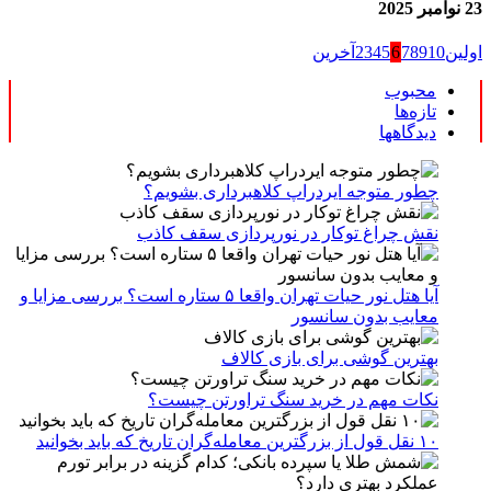
23 نوامبر 2025
اولین
10
9
8
7
6
5
4
3
2
آخرین
محبوب
تازه‌ها
دیدگاهها
چطور متوجه ایردراپ کلاهبرداری بشویم؟
نقش چراغ توکار در نورپردازی سقف کاذب
آیا هتل نور حیات تهران واقعا ۵ ستاره است؟ بررسی مزایا و
معایب بدون سانسور
بهترین گوشی برای بازی کالاف
نکات مهم در خرید سنگ تراورتن چیست؟
۱۰ نقل قول از بزرگترین معامله‌گران تاریخ که باید بخوانید