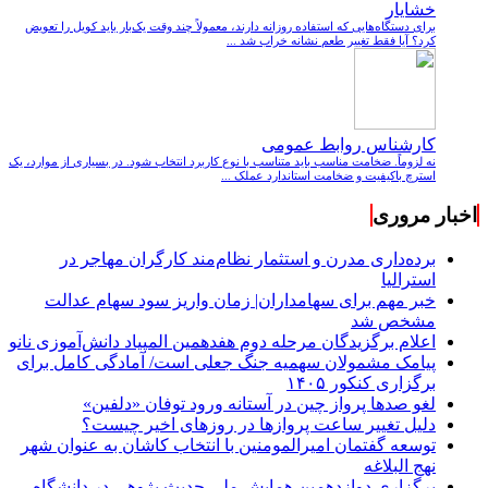
خشایار
برای دستگاه‌هایی که استفاده روزانه دارند، معمولاً چند وقت یک‌بار باید کویل را تعویض
کرد؟ آیا فقط تغییر طعم نشانه خراب شد ...
کارشناس روابط عمومی
نه لزوماً. ضخامت مناسب باید متناسب با نوع کاربرد انتخاب شود. در بسیاری از موارد، یک
استرچ باکیفیت و ضخامت استاندارد عملک ...
اخبار مروری
برده‌داری مدرن و استثمار نظام‌مند کارگران مهاجر در
استرالیا
خبر مهم برای سهامداران| زمان واریز سود سهام عدالت
مشخص شد
اعلام برگزیدگان مرحله دوم هفدهمین المپیاد دانش‌آموزی نانو
پیامک مشمولان سهمیه جنگ جعلی است/ آمادگی کامل برای
برگزاری کنکور ۱۴۰۵
لغو صدها پرواز چین در آستانه ورود توفان «دلفین»
دلیل تغییر ساعت پروازها در روزهای اخیر چیست؟
توسعه گفتمان امیرالمومنین با انتخاب کاشان به عنوان شهر
نهج البلاغه
برگزاری دوازدهمین همایش ملی حدیث پژوهی در دانشگاه