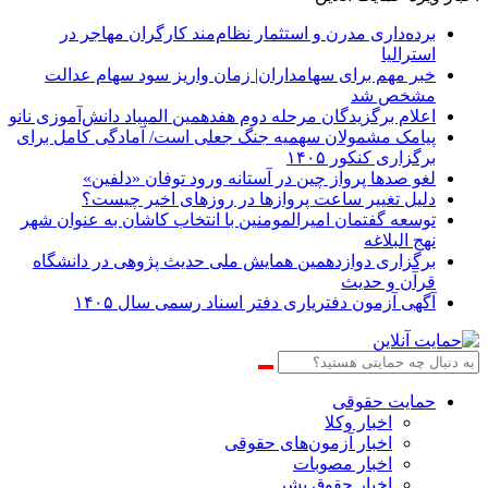
برده‌داری مدرن و استثمار نظام‌مند کارگران مهاجر در
استرالیا
خبر مهم برای سهامداران| زمان واریز سود سهام عدالت
مشخص شد
اعلام برگزیدگان مرحله دوم هفدهمین المپیاد دانش‌آموزی نانو
پیامک مشمولان سهمیه جنگ جعلی است/ آمادگی کامل برای
برگزاری کنکور ۱۴۰۵
لغو صدها پرواز چین در آستانه ورود توفان «دلفین»
دلیل تغییر ساعت پروازها در روزهای اخیر چیست؟
توسعه گفتمان امیرالمومنین با انتخاب کاشان به عنوان شهر
نهج البلاغه
برگزاری دوازدهمین همایش ملی حدیث پژوهی در دانشگاه
قرآن و حدیث
آگهی آزمون دفتریاری دفتر اسناد رسمی سال ۱۴۰۵
حمایت حقوقی
اخبار وکلا
اخبار آزمون‌های حقوقی
اخبار مصوبات
اخبار حقوق بشر