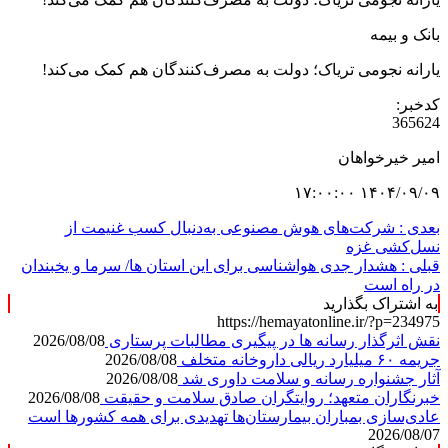
بانک و بیمه
یارانه نجومی تریاک؛ دولت به مصرف‌کنندگان هم کمک می‌کند!
کدخبر:
365624
امیر خیرخواهان
۱۴۰۴/۰۹/۰۹ ۱۷:۰۰:۰۰
بعدی :
شرکت‌های هوش مصنوعی به‌دنبال کسب غنیمت از
نسل‌کشی غزه
قبلی :
هشدار جدی هواشناسی برای این استان ها/ سرما و یخبندان
در راه است
به اشتراک بگذارید
https://hemayatonline.ir/?p=234975
نقش اثرگذار رسانه ها در پیگیری مطالبات پرستاری
2026/08/08
جریمه ۶۰ میلیارد ریالی داروخانه متخلف
2026/08/08
آثار جشنواره رسانه و سلامت داوری شد
2026/08/08
خبرنگاران متعهد؛ روایتگران صادق سلامت و حقیقت
2026/08/08
عادی‌سازی بمباران بیمارستان‌ها تهدیدی برای همه کشورها است
2026/08/07