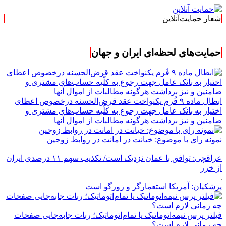
شعار حمایت‌آنلاین
« حمایت‌آنلاین، حام
حمایت‌های لحظه‌ای ایران و جهان
ابطال ماده ۹ فُرم یکنواخت عقد قرض‌الحسنه درخصوص اعطای
اختیار به بانک عامل جهت رجوع به کلّیه حساب‌های مشتری و
ضامنین و نیز برداشت هرگونه مطالبات از اموال آنها
نمونه رای با موضوع: خیانت در امانت در روابط زوجین
عراقچی: توافق با عمان نزدیک است/ تکذیب سهم ۱۱ درصدی ایران
از خزر
پزشکیان: آمریکا استعمارگر و زورگو است
فیلتر پرس نیمه‌اتوماتیک یا تمام‌اتوماتیک؛ ربات جابه‌جایی صفحات
چه زمانی لازم است؟