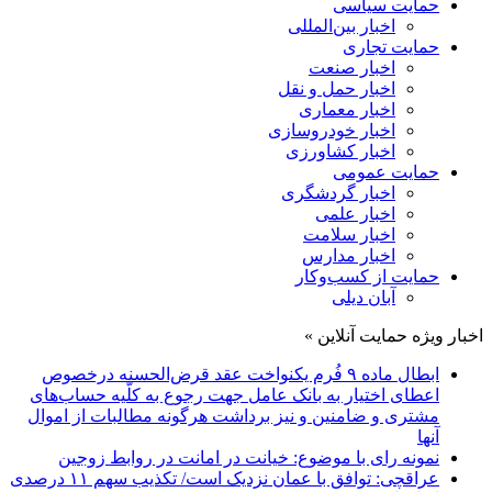
حمایت سیاسی
اخبار بین‌المللی
حمایت تجاری
اخبار صنعت
اخبار حمل و نقل
اخبار معماری
اخبار خودروسازی
اخبار کشاورزی
حمایت عمومی
اخبار گردشگری
اخبار علمی
اخبار سلامت
اخبار مدارس
حمایت از کسب‌وکار
آبان دیلی
اخبار ویژه حمایت آنلاین »
ابطال ماده ۹ فُرم یکنواخت عقد قرض‌الحسنه درخصوص
اعطای اختیار به بانک عامل جهت رجوع به کلّیه حساب‌های
مشتری و ضامنین و نیز برداشت هرگونه مطالبات از اموال
آنها
نمونه رای با موضوع: خیانت در امانت در روابط زوجین
عراقچی: توافق با عمان نزدیک است/ تکذیب سهم ۱۱ درصدی