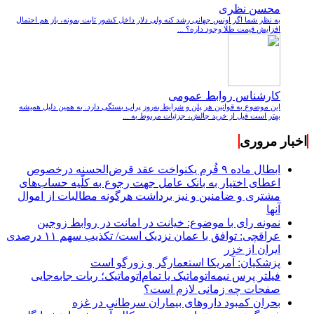
محسن نظری
به نظر شما اگر اونس جهانی رشد کنه ولی دلار داخل کشور ثابت بمونه، باز هم احتمال
افزایش قیمت طلا وجود داره؟ ...
کارشناس روابط عمومی
این موضوع به قوانین هر پلن و شرایط به‌روز پراپ بستگی دارد. به همین دلیل همیشه
بهتر است قبل از خرید چالش، جزئیات مربوط به ...
اخبار مروری
ابطال ماده ۹ فُرم یکنواخت عقد قرض‌الحسنه درخصوص
اعطای اختیار به بانک عامل جهت رجوع به کلّیه حساب‌های
مشتری و ضامنین و نیز برداشت هرگونه مطالبات از اموال
آنها
نمونه رای با موضوع: خیانت در امانت در روابط زوجین
عراقچی: توافق با عمان نزدیک است/ تکذیب سهم ۱۱ درصدی
ایران از خزر
پزشکیان: آمریکا استعمارگر و زورگو است
فیلتر پرس نیمه‌اتوماتیک یا تمام‌اتوماتیک؛ ربات جابه‌جایی
صفحات چه زمانی لازم است؟
بحران کمبود دارو‌های بیماران سرطانی در غزه