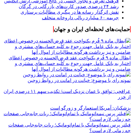
فرهنگ تعرض و تجاوز جنسی در کالج آموزشی ارتش انگلیس
رشد ۲۴ درصدی صدور کارت‌های بازرگانی در گرگان
نقش اثرگذار رسانه ها در پیگیری مطالبات پرستاری
جریمه ۶۰ میلیارد ریالی داروخانه متخلف
حمایت‌های لحظه‌ای ایران و جهان
ابطال ماده ۹ فُرم یکنواخت عقد قرض‌الحسنه درخصوص اعطای
اختیار به بانک عامل جهت رجوع به کلّیه حساب‌های مشتری و
ضامنین و نیز برداشت هرگونه مطالبات از اموال آنها
نمونه رای با موضوع: خیانت در امانت در روابط زوجین
عراقچی: توافق با عمان نزدیک است/ تکذیب سهم ۱۱ درصدی ایران
از خزر
پزشکیان: آمریکا استعمارگر و زورگو است
فیلتر پرس نیمه‌اتوماتیک یا تمام‌اتوماتیک؛ ربات جابه‌جایی صفحات
چه زمانی لازم است؟