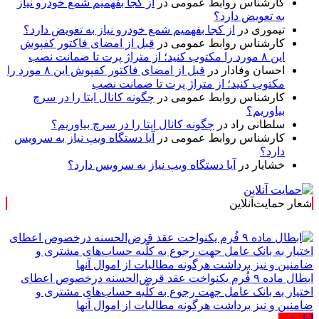
کارشناس روابط عمومی
در
از کجا بفهمیم شمع خودرو نیاز
به تعویض دارد؟
تیموری
در
از کجا بفهمیم شمع خودرو نیاز به تعویض دارد؟
کارشناس روابط عمومی
در
قبل از امضای فاکتور کفپوش
این ۸ مورد را مکتوب کنید؛ از متراژ پرت تا ضمانت نصب
احسان وفادار
در
قبل از امضای فاکتور کفپوش این ۸ مورد را
مکتوب کنید؛ از متراژ پرت تا ضمانت نصب
کارشناس روابط عمومی
در
چگونه کانال ایتا را در سرچ
بیاوریم؟
سلطانی راد
در
چگونه کانال ایتا را در سرچ بیاوریم؟
کارشناس روابط عمومی
در
آیا دستگاه ویپ نیاز به سرویس
دارد؟
خشایار
در
آیا دستگاه ویپ نیاز به سرویس دارد؟
شعار حمایت‌آنلاین
« حمایت‌آنلاین، حام
ابطال ماده ۹ فُرم یکنواخت عقد قرض‌الحسنه درخصوص اعطای
اختیار به بانک عامل جهت رجوع به کلّیه حساب‌های مشتری و
ضامنین و نیز برداشت هرگونه مطالبات از اموال آنها
ادامه ...