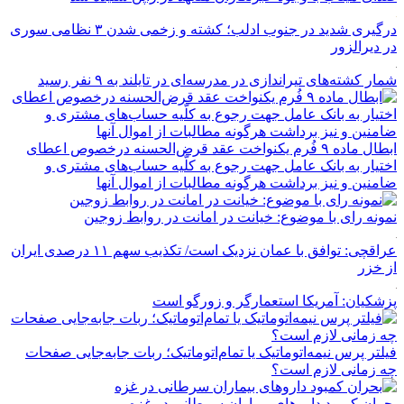
درگیری شدید در جنوب ادلب؛ کشته و زخمی شدن ۳ نظامی سوری
در دیرالزور
شمار کشته‌های تیراندازی در مدرسه‌ای در تایلند به ۹ نفر رسید
ابطال ماده ۹ فُرم یکنواخت عقد قرض‌الحسنه درخصوص اعطای
اختیار به بانک عامل جهت رجوع به کلّیه حساب‌های مشتری و
ضامنین و نیز برداشت هرگونه مطالبات از اموال آنها
نمونه رای با موضوع: خیانت در امانت در روابط زوجین
عراقچی: توافق با عمان نزدیک است/ تکذیب سهم ۱۱ درصدی ایران
از خزر
پزشکیان: آمریکا استعمارگر و زورگو است
فیلتر پرس نیمه‌اتوماتیک یا تمام‌اتوماتیک؛ ربات جابه‌جایی صفحات
چه زمانی لازم است؟
بحران کمبود دارو‌های بیماران سرطانی در غزه