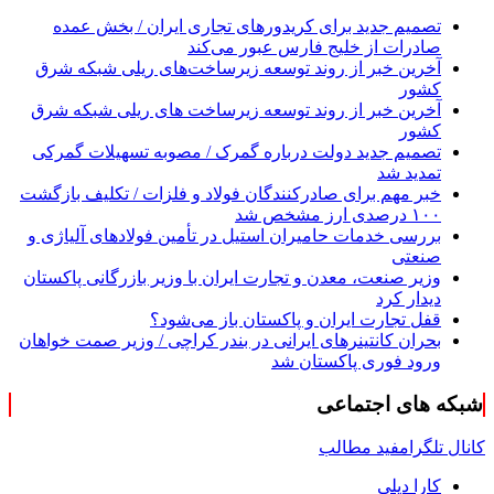
تصمیم جدید برای کریدورهای تجاری ایران / بخش عمده
صادرات از خلیج فارس عبور می‌کند
آخرین خبر از روند توسعه زیرساخت‌های ریلی شبکه شرق
کشور
آخرین خبر از روند توسعه زیرساخت های ریلی شبکه شرق
کشور
تصمیم جدید دولت درباره گمرک / مصوبه تسهیلات گمرکی
تمدید شد
خبر مهم برای صادرکنندگان فولاد و فلزات / تکلیف بازگشت
۱۰۰ درصدی ارز مشخص شد
بررسی خدمات حامیران استیل در تأمین فولادهای آلیاژی و
صنعتی
وزیر صنعت، معدن و تجارت ایران با وزیر بازرگانی پاکستان
دیدار کرد
قفل تجارت ایران و پاکستان باز می‌شود؟
بحران کانتینر‌های ایرانی در بندر کراچی / وزیر صمت خواهان
ورود فوری پاکستان شد
شبکه های اجتماعی
کانال تلگرام
فید مطالب
کارا دیلی