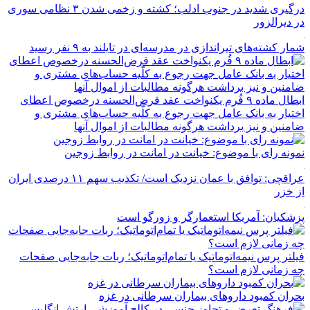
درگیری شدید در جنوب ادلب؛ کشته و زخمی شدن ۳ نظامی سوری
در دیرالزور
شمار کشته‌های تیراندازی در مدرسه‌ای در تایلند به ۹ نفر رسید
ابطال ماده ۹ فُرم یکنواخت عقد قرض‌الحسنه درخصوص اعطای
اختیار به بانک عامل جهت رجوع به کلّیه حساب‌های مشتری و
ضامنین و نیز برداشت هرگونه مطالبات از اموال آنها
نمونه رای با موضوع: خیانت در امانت در روابط زوجین
عراقچی: توافق با عمان نزدیک است/ تکذیب سهم ۱۱ درصدی ایران
از خزر
پزشکیان: آمریکا استعمارگر و زورگو است
فیلتر پرس نیمه‌اتوماتیک یا تمام‌اتوماتیک؛ ربات جابه‌جایی صفحات
چه زمانی لازم است؟
بحران کمبود دارو‌های بیماران سرطانی در غزه