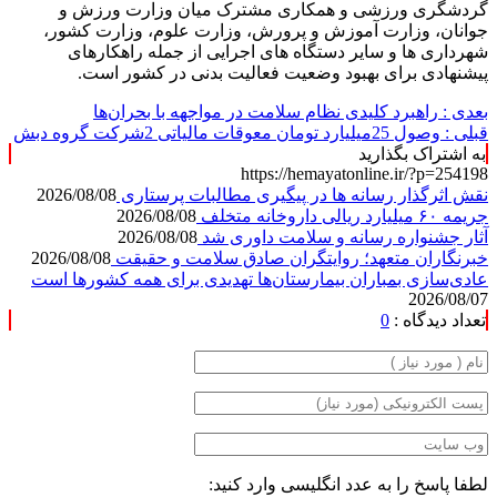
گردشگری ورزشی و همکاری مشترک میان وزارت ورزش و
جوانان، وزارت آموزش و پرورش، وزارت علوم، وزارت کشور،
شهرداری ها و سایر دستگاه های اجرایی از جمله راهکارهای
پیشنهادی برای بهبود وضعیت فعالیت بدنی در کشور است.
بعدی :
راهبرد کلیدی نظام سلامت در مواجهه با بحران‌ها
قبلی :
وصول 25میلیارد تومان معوقات مالیاتی 2شرکت گروه دبش
به اشتراک بگذارید
https://hemayatonline.ir/?p=254198
نقش اثرگذار رسانه ها در پیگیری مطالبات پرستاری
2026/08/08
جریمه ۶۰ میلیارد ریالی داروخانه متخلف
2026/08/08
آثار جشنواره رسانه و سلامت داوری شد
2026/08/08
خبرنگاران متعهد؛ روایتگران صادق سلامت و حقیقت
2026/08/08
عادی‌سازی بمباران بیمارستان‌ها تهدیدی برای همه کشورها است
2026/08/07
تعداد دیدگاه :
0
لطفا پاسخ را به عدد انگلیسی وارد کنید: