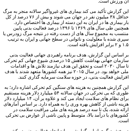
آن ورزش است.
این گزارش تأکید می کند بیماری های غیرواگیر سالانه منجر به مرگ
حداقل ۳۸ میلیون نفر در جهان می شوند و بیش از ۷۶ درصد از کل
بار بیماری ها در ایران به این دسته از بیماری ها اختصاص دارد.
همچنین طی سال های ۱۳۶۹ تا ۱۳۹۶ درصد فعالیت بدنی پایین
منتسب به مجموع سال های از دست رفته در نتیجه مرگ زودرس یا
سپری شده با معلولیت و ناتوانی در سطح جهانی و ایران به ترتیب
۱.۵ و ۲ برابر افزایش یافته است.
بر اساس این گزارش، هدف برنامه راهبردی جهانی فعالیت بدنی
سازمان جهانی بهداشت کاهش ۱۵ درصدی شیوع جهانی کم تحرکی
تا سال ۲۰۳۰ است و تحقق این هدف نیازمند تلاش ها و اقدامات
ملی خواهد بود. در سال ۲۰۱۵ نیز همه کشورها متعهد شدند با هدف
افزایش فعالیت بدنی، در حوزه سلامت سرمایه گذاری کنند.
این گزارش همچنین به هزینه های سنگین کم تحرکی اشاره دارد؛ به
طوری که بی تحرکی در جهان سالانه ۵۴ میلیارد دلار هزینه مستقیم
برای نظام های سلامت ایجاد می کند و علاوه بر آن، ۱۴ میلیارد دلار
هزینه ناشی از کاهش بهره وری را به همراه دارد. بر اساس آمارهای
ارائه شده، یک تا سه درصد هزینه های ملی مراقبت سلامت در
کشورهای با درآمد بالا، متوسط و پایین ناشی از عوارض بی تحرکی
است.
در بخش دیگری از این گزارش، موانع انجام فعالیت بدنی در کشور