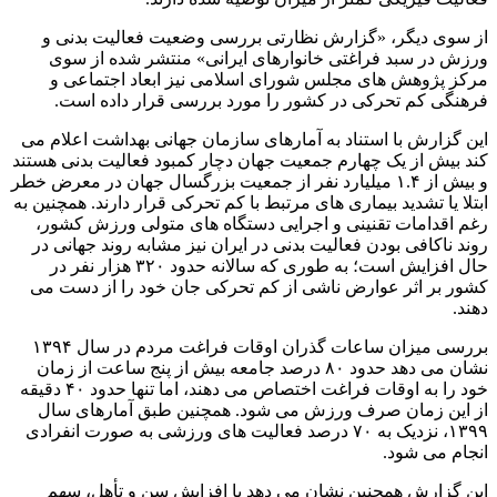
از سوی دیگر، «گزارش نظارتی بررسی وضعیت فعالیت بدنی و
ورزش در سبد فراغتی خانوارهای ایرانی» منتشر شده از سوی
مرکز پژوهش های مجلس شورای اسلامی نیز ابعاد اجتماعی و
فرهنگی کم تحرکی در کشور را مورد بررسی قرار داده است.
این گزارش با استناد به آمارهای سازمان جهانی بهداشت اعلام می
کند بیش از یک چهارم جمعیت جهان دچار کمبود فعالیت بدنی هستند
و بیش از ۱.۴ میلیارد نفر از جمعیت بزرگسال جهان در معرض خطر
ابتلا یا تشدید بیماری های مرتبط با کم تحرکی قرار دارند. همچنین به
رغم اقدامات تقنینی و اجرایی دستگاه های متولی ورزش کشور،
روند ناکافی بودن فعالیت بدنی در ایران نیز مشابه روند جهانی در
حال افزایش است؛ به طوری که سالانه حدود ۳۲۰ هزار نفر در
کشور بر اثر عوارض ناشی از کم تحرکی جان خود را از دست می
دهند.
بررسی میزان ساعات گذران اوقات فراغت مردم در سال ۱۳۹۴
نشان می دهد حدود ۸۰ درصد جامعه بیش از پنج ساعت از زمان
خود را به اوقات فراغت اختصاص می دهند، اما تنها حدود ۴۰ دقیقه
از این زمان صرف ورزش می شود. همچنین طبق آمارهای سال
۱۳۹۹، نزدیک به ۷۰ درصد فعالیت های ورزشی به صورت انفرادی
انجام می شود.
این گزارش همچنین نشان می دهد با افزایش سن و تأهل، سهم