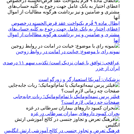
ابطال ماده ۹ فُرم یکنواخت عقد قرض‌الحسنه درخصوص
اعطای اختیار به بانک عامل جهت رجوع به کلّیه حساب‌های
مشتری و ضامنین و نیز برداشت هرگونه مطالبات از اموال
آنها
نمونه رای با موضوع: خیانت در امانت در روابط زوجین
عراقچی: توافق با عمان نزدیک است/ تکذیب سهم ۱۱ درصدی
ایران از خزر
پزشکیان: آمریکا استعمارگر و زورگو است
فیلتر پرس نیمه‌اتوماتیک یا تمام‌اتوماتیک؛ ربات جابه‌جایی
صفحات چه زمانی لازم است؟
بحران کمبود دارو‌های بیماران سرطانی در غزه
فرهنگ تعرض و تجاوز جنسی در کالج آموزشی ارتش انگلیس