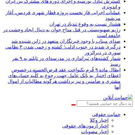
گسترش تبادل بورسیه و اجرای دوره های مشترک بین ایران
و اندونزی
عملیات اجرایی فاز نخست پروژه قطار شهری فردیس، آغاز
می‌شود
هشدار نسبت به وفوع تندباد در تهران
رژیم صهیونیستی در قتل مداح جوان به دنبال ایجاد وحشت در
جامعه است
صدای میناب با وجود خبرنگاران متعهد در ژاپن شنیده شد
درگیری شدید در جنوب ادلب؛ کشته و زخمی شدن ۳ نظامی
سوری در دیرالزور
شمار کشته‌های تیراندازی در مدرسه‌ای در تایلند به ۹ نفر
رسید
ابطال ماده ۹ فُرم یکنواخت عقد قرض‌الحسنه درخصوص
اعطای اختیار به بانک عامل جهت رجوع به کلّیه حساب‌های
مشتری و ضامنین و نیز برداشت هرگونه مطالبات از اموال
آنها
حمایت حقوقی
اخبار وکلا
اخبار آزمون‌های حقوقی
اخبار مصوبات