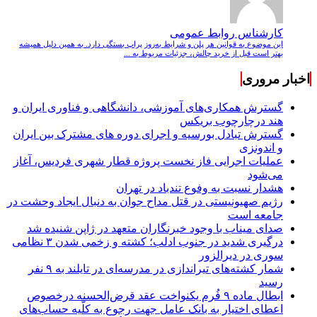
کارشناس روابط عمومی
این موضوع به قوانین هر پلن و شرایط به‌روز پراپ بستگی دارد. به همین دلیل همیشه
بهتر است قبل از خرید چالش، جزئیات مربوط به ...
اخبار مروری
گسترش همکاری‌های آموزشی، دانشگاهی و فناوری ایران و
هند درچارچوب بریکس
گسترش تبادل بورسیه و اجرای دوره های مشترک بین ایران
و اندونزی
عملیات اجرایی فاز نخست پروژه قطار شهری فردیس، آغاز
می‌شود
هشدار نسبت به وفوع تندباد در تهران
رژیم صهیونیستی در قتل مداح جوان به دنبال ایجاد وحشت در
جامعه است
صدای میناب با وجود خبرنگاران متعهد در ژاپن شنیده شد
درگیری شدید در جنوب ادلب؛ کشته و زخمی شدن ۳ نظامی
سوری در دیرالزور
شمار کشته‌های تیراندازی در مدرسه‌ای در تایلند به ۹ نفر
رسید
ابطال ماده ۹ فُرم یکنواخت عقد قرض‌الحسنه درخصوص
اعطای اختیار به بانک عامل جهت رجوع به کلّیه حساب‌های