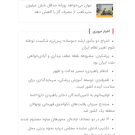
مهان می‌خواهد روزانه حداقل شش میلیون
مترمکعب از مصرف گاز را کاهش دهد
اخبار مروری
اخراج دو مأمور ارشد «موساد»؛ پس‌لرزه شکست توطئه
شوم تغییر نظام ایران
پزشکیان: مشروطه نقطه عطف بیداری و آزادی‌خواهی
ملت ایران بود
انتقام راهبردی؛ مسیر عدالت و ظهور
ظفرقندی: توسعه آموزش پزشکی، سرمایه‌گذاری برای
سلامت آینده کشور است
اولتیماتوم به تامین‌کنندگان ذخایر راهبردی دارو+نامه
سنندج میزبان رقابت‌های تکواندوی قهرمانی نونهالان
منطقه یک کشور شد
۱۶ نفر در دو تصادف جاده‌ای محورهای ساوه مصدوم شدند
تکذیب ادعای نماینده مجلس درباره نحوه ردزنی محل
استقرار شهید لاریجانی