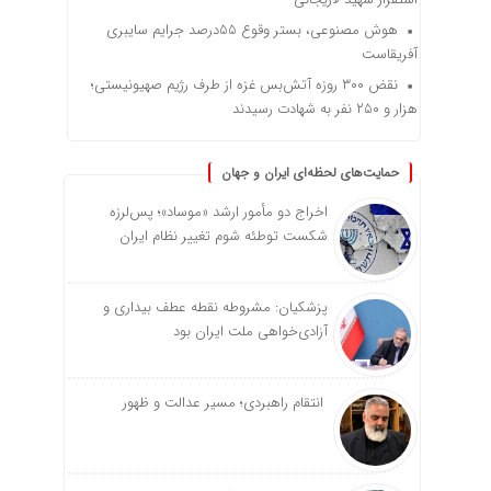
هوش مصنوعی، بستر وقوع 55درصد جرایم سایبری
آفریقاست
نقض ۳۰۰ روزه آتش‌بس غزه از طرف رژیم صهیونیستی؛
هزار و ۲۵۰ نفر به شهادت رسیدند
حمایت‌های لحظه‌ای ایران و جهان
اخراج دو مأمور ارشد «موساد»؛ پس‌لرزه
شکست توطئه شوم تغییر نظام ایران
پزشکیان: مشروطه نقطه عطف بیداری و
آزادی‌خواهی ملت ایران بود
انتقام راهبردی؛ مسیر عدالت و ظهور